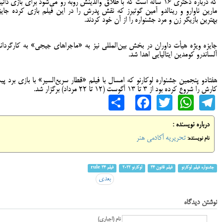
که درباره دختری ۱۶ ساله است که با طلاق والدینش روبه رو می‌شود برای بازی دانی
مارین ناوارو و رینالدو آمین گوتیرز که نقش پدرش را در این فیلم بازی کرده جایز
بهترین بازیگر زن و مرد جشنواره را از آن خود کردند.
جایزه ویژه هیأت داوران در بخش بین‌المللی نیز به «ماجراهای جیجی» به کارگردان
آلساندرو کومدین ایتالیایی اهدا شد.
هفتادو پنجمین جشنواره لوکارنو که امسال با فیلم «قطار سریع‌السیر» با بازی برد پی
کارش را شروع کرده بود از ۳ تا ۱۳ آگوست (۱۲ تا ۲۲ مرداد) برگزار شد.
Share
Facebook
WhatsApp
Twitter
Telegram
درباره نویسنده :
تحریریه آکادمی هنر
نام نویسنده:
جشنواره فیلم لوکارنو
فیلم قانون ۳۴
لوکارنو ۲۰۲۲
فیلم rule 34
بعدی
نوشتن دیدگاه
نام (اجباری)