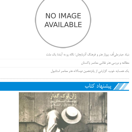
بنیاد حیدرعلی‌اُف، پرواز هنر و فرهنگ آذربایجان؛ نگاه رو به آیندۀ یک ملت
مطالعه و بررسی هنر نقاشی معاصر پاکستان
یک همسایه خوب، گزارشی از پانزدهمین دوسالانه هنر معاصر استانبول
پیشنهاد کتاب