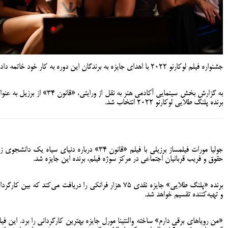
جشنواره فیلم لوکارنو ۲۰۲۲ با اهدای جایزه به برندگان این دوره به کار خود خاتمه داد.
به گزارش بخش سینمایی آکادمی هنر به نقل از ورایتی، «قانون ۳۴» از برزیل ب
برنده پلنگ طلایی لوکارنو ۲۰۲۲ انتخاب شد.
جولیا مورات فیلمساز برزیلی با فیلم «قانون ۳۴» درباره دنیای سیاه یک دانشجوی
حقوق و فریب قربانیان اجتماعی در مرکز سوژه فیلم، برنده این جایزه شد.
برنده «پلنگ طلایی» جایزه نقدی ۷۵ هزار فرانکی را دریافت می‌کند که بین کارگر
و تهیه‌کننده تقسیم خواهد شد.
«من رویاهای برقی دارم» ساخته والنتینا مورل جایزه بهترین کارگردانی را برد. این فیل