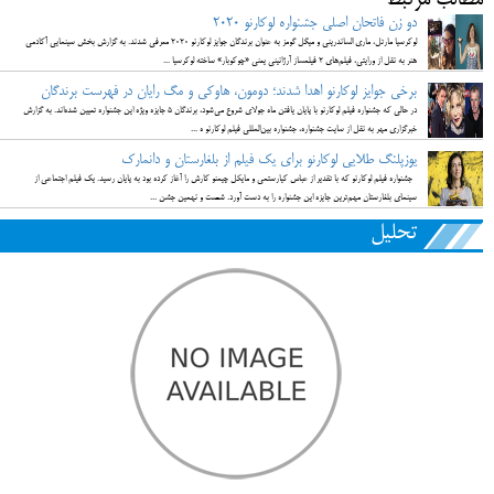
مطالب مرتبط
دو زن فاتحان اصلی جشنواره لوکارنو 2020
لوکرسیا مارتل، ماری الساندرینی و میگل گومز به عنوان برندگان جوایز لوکارنو ۲۰۲۰ معرفی شدند. به گزارش بخش سینمایی آکادمی
هنر به نقل از ورایتی، فیلم‌های ۲ فیلمساز آرژانینی یعنی «چوکوبار» ساخته لوکرسیا ...
برخی جوایز لوکارنو اهدا شدند؛ دومون، هاوکی و مگ رایان در فهرست برندگان
در حالی که جشنواره فیلم لوکارنو با پایان یافتن ماه جولای شروع می‌شود، برندگان ۵ جایزه ویژه این جشنواره تعیین شده‌اند. به گزارش
خبرگزاری مهر به نقل از سایت جشنواره، جشنواره بین‌المللی فیلم لوکارنو ه ...
یوزپلنگ طلایی لوکارنو برای یک فیلم از بلغارستان و دانمارک
جشنواره فیلم لوکارنو که با تقدیر از عباس کیارستمی و مایکل چیمنو کارش را آغاز کرده بود به پایان رسید. یک فیلم اجتماعی از
سینمای بلغارستان مهم‌ترین جایزه این جشنواره را به دست آورد. شصت و نهمین جشن ...
تحلیل