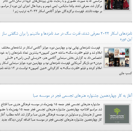
مراسمی که به صورت حضوری و با رعایت جدی پروتکل‌های کرونا در سالن دالبی تئاتر
برگزار شد، معرفی شدند. واندا سایکس، ایمی شومر و رجینا هال اجرای این دوره از مراسم ر
بر عهده داشتند. فهرست برگزیدگان جوایز آکادمی اسکار ۲۰۲۲ به ترتیب زیر ا
نامزدهای اسکار ۲۰۲۲ معرفی شدند، قدرت سگ در صد نامزدها و ماشینم را بران شگفتی ساز
این دوره
فهرست نامزدهای نهایی نود و چهارمین دوره جوایز آکادمی اسکار در شاخه‌های مختلف
اعلام شد و فیلم «قدرت سگ» ساخته «جین کمپیون» بیشترین تعداد نامزدهای را به خود
اختصاص داد. به گزارش بخش سینمایی آکادمی هنر، «تریسلی الیس راس» و «لسلی
جردن» دو بازیگر آمریکایی فهرست نامزدهای نود و چهارمین دوره جوایز سینمایی اسکار را
اعلام کردند و فیلم «قدرت سگ» به کارگردانی «جین کمپیون» توانست در ۲
کسب جای
آغاز به کار چهاردهمین جشنواره هنرهای تجسمی فجر در موسسه صبا
جشنواره هنرهای تجسمی فجر جمعه ۱۵ بهمن‌ماه در موسسه فرهنگی هنری صبا افتتاح
شد. مراسم افتتاحیه چهاردهمین جشنواره هنرهای تجسمی فجر جمعه ۱۵ بهمن‌ماه با
جمعی از هنرمندان و مسئولین در موسسه فرهنگی هنری صبا برگزار شد. ادامه مطلب: آغاز 
کار چهاردهمین جشنواره هنرهای تجسمی فجر در موسسه صبا اضافه کردن دیدگاه جدید