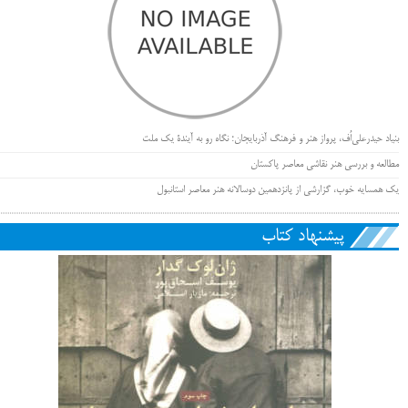
بنیاد حیدرعلی‌اُف، پرواز هنر و فرهنگ آذربایجان؛ نگاه رو به آیندۀ یک ملت
مطالعه و بررسی هنر نقاشی معاصر پاکستان
یک همسایه خوب، گزارشی از پانزدهمین دوسالانه هنر معاصر استانبول
پیشنهاد کتاب