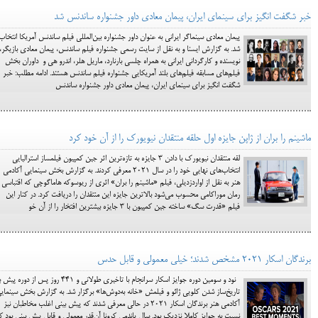
خبر شگفت انگیز برای سینمای ایران، پیمان معادی داور جشنواره ساندنس شد
پیمان معادی سینماگر ایرانی به عنوان داور جشنواره بین‌المللی فیلم ساندنس آمریکا انتخاب
شد. به گزارش ایسنا و به نقل از سایت رسمی جشنواره فیلم ساندنس، پیمان معادی بازیگر،
نویسنده و کارگردانی ایرانی به همراه چلسی بارنارد، ماریل هلر، اندرو هی و داوران بخش
فیلم‌های مسابقه فیلم‌های بلند آمریکایی جشنواره فیلم ساندنس هستند. ادامه مطلب: خبر
شگفت انگیز برای سینمای ایران، پیمان معادی داور جشنواره ساندنس
ماشینم را بران از ژاپن جایزه اول حلقه منتقدان نیویورک را از آن خود کرد
لقه منتقدان نیویورک با دادن 3 جایزه به تازه‌ترین اثر جین کمپیون فیلمساز استرالیایی
انتخاب‌های نهایی خود را در سال 2021 معرفی کردند. به گزارش بخش سینمایی آکادمی
هنر به نقل از اواردزدیلی، فیلم «ماشینم را بران» اثری از ریوسوکه هاماگوچی که اقتباسی ا
رمان موراکامی محسوب می‌شود بالاترین جایزه این منتقدان را دریافت کرد. در کنار این
فیلم «قدرت سگ» ساخته جین کمپیون با 3 جایزه بیشترین افتخار را از آن خو
برندگان اسکار 2021 مشخص شدند؛ خیلی معمولی و قابل حدس
نود و سومین دوره جوایز اسکار سرانجام با تاخیری طولانی و ۴۴۱ روز پس از دوره پیش
تاریخ‌ساز شدن کلویی ژائو و فیلمش «خانه به‌دوش‌ها» برگزار شد. به گزارش بخش سینمای
آکادمی هنر برندگان اسکار 2021 در حالی معرفی شدند که پیش بینی اغلب مخاطبان نیز
نسبت به جوایز کاملا نزدیک بود. سال پاندمی کرونا آن‌قدر معمولی و قابل پیش بینی بود ک