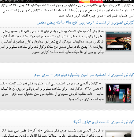
به گزارش آکادمی هنر، مراسم اختتامیه سی امین جشنواره فیلم فجر شب گذشته -یکشنبه 23 بهمن 1390- برگزار
شد. برای مشاهده تصاویر در اندازه واقعی بر روی آن ها کلیک نمایید ادامه مطلب: گزارش تصویری از اختتامیه سی
امین جشنواره فیلم فجر - سری چهارم اضافه کردن دیدگاه جدید
گزارش تصویری از نشست «برف روی کاج ها» ساخته پیمان معادی
به گزارش آکادمیه هنر، نشست پرسش و پاسخ فيلم «برف روي كاج‌ها» با حضور پيمان
معادي كارگردان، سيد جمال ساداتيان تهيه كننده، صابر ابر، مهناز افشار و ويشكاه آسايش،
بازيگران، سپيده عبدالوهاب تدوينگر، ايرج شهرزادي صدابردار و كارن همايون‌فر آهنگساز،
چهارشنبه 19 بهمن ماه در سالن سعدي برج ميلاد برگزار شد. برای مشاهده تصاویر در اندازه
واقعی بر روی آن ها کلیک نمایید ادامه مطلب: گزارش تصویر
گزارش تصویری از اختتامیه سی امین جشنواره فیلم فجر - سری سوم
به گزارش آکادمی هنر، مراسم اختتامیه سی امین جشنواره فیلم فجر شب گذشته -یکشنب
23 بهمن 1390- برگزار شد. برای مشاهده تصاویر در اندازه واقعی بر روی آن ها کلیک
نمایید ادامه مطلب: گزارش تصویری از اختتامیه سی امین جشنواره فیلم فجر - سری
سوم اضافه کردن دیدگاه جدید
گزارش تصویری نشست فیلم «پله‎ی آخر»
به گزارش آکادمی هنر، نشست خبری فیلم سینمایی «پله آخر» با حضور علی مصفا، لیلا
حاتمی، شاهرخ دولکو منتقد،علی علویان صداگذار،علیرضا آقاخانی، فردین صاحب‌الزمانی