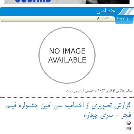
اختصاصی
جشنواره‌ها
گفت و گو
پلنگ طلایی لوکارنو ۲۰۲۲ به فیلمی از برزیل رسید
فهرست فیلم‌های بخش مسابقه جشنواره فیلم ونیز ۲۰۲۲ مشخص شد، سهم پررنگ ایرانی‌ها
گزارش تصویری از اختتامیه سی امین جشنواره فیلم
بیرون راندن فیلم‌های منتسب به حامیان کرملین از جشنواره کن، راه برای مستقل‌ها باز است
فجر - سری چهارم