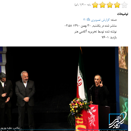
رتبه 4.00 (1 رای)
توضیحات
دسته:
گزارش تصویری 30th
منتشر شده در یکشنبه, 30 بهمن 1390 02:58
نوشته شده توسط تحریریه آکادمی هنر
بازدید: 7601