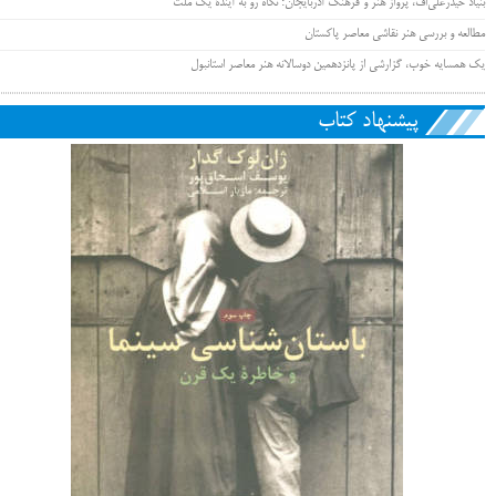
بنیاد حیدرعلی‌اُف، پرواز هنر و فرهنگ آذربایجان؛ نگاه رو به آیندۀ یک ملت
مطالعه و بررسی هنر نقاشی معاصر پاکستان
یک همسایه خوب، گزارشی از پانزدهمین دوسالانه هنر معاصر استانبول
پیشنهاد کتاب