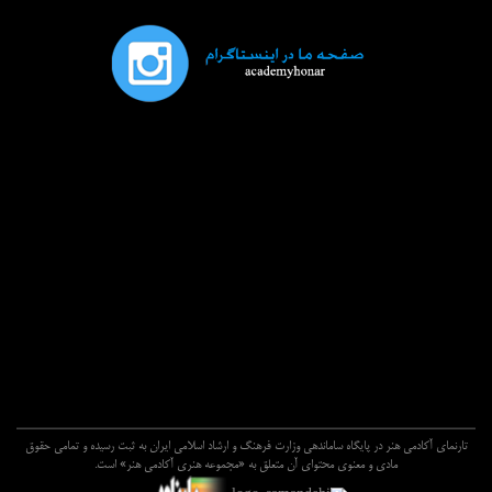
تارنماي آکادمي هنر در پايگاه ساماندهي وزارت فرهنگ و ارشاد اسلامي ايران به ثبت رسيده و تمامي حقوق
مادي و معنوي محتواي آن متعلق به «مجموعه هنري آکادمي هنر» است.