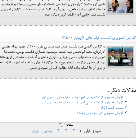
تدوین‌گر و محمود گبرلو مجری کارشناس نشست در سالن سعدی برج میلاد برگزارشد. برا
مشاهده تصاویر در اندازه واقعی بر روی آن ها کلیک نمایید ادامه مطلب: گزارش تصویری
نشست فیلم «پله‎ی آخر» اضافه کردن دیدگاه جدید
گزارش تصویری نشست فیلم های «تهران 1500»
به گزارش آکادمی هنر، نشست خبری فیلم سینمایی تهران 1500با حضور بهرام عظيمي
كارگردان، محمد ابوالحسني تهيه كننده، اميرمسعود علمداري فيلمنامه نويس، محمدرضا
شريفي‌نيا و حسام نواب صفوي بازيگران، فردين خلعتبري آهنگساز و محمدتقي فهيم منتقد
در سالن سعدي مركز همايش‌هاي برج ميلاد برگزار شد. برای مشاهده تصاویر در اندازه واقع
بر روی آن ها کلیک نمایید ادامه مطلب: گزارش تصویری نشس
مقالات دیگر...
گزارش تصویری از اختتامیه سی امین جشنواره فیلم فجر - سری دوم
گزارش تصویری از اختتامیه سی امین جشنواره فیلم فجر - سری اول
نشست گشت ارشاد
گزارش تصویری «بی خود و بی جهت»
صفحه1 از4
شروع
قبلی
1
2
3
4
بعدی
پایان