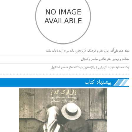
بنیاد حیدرعلی‌اُف، پرواز هنر و فرهنگ آذربایجان؛ نگاه رو به آیندۀ یک ملت
مطالعه و بررسی هنر نقاشی معاصر پاکستان
یک همسایه خوب، گزارشی از پانزدهمین دوسالانه هنر معاصر استانبول
پیشنهاد کتاب