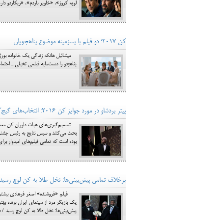
لوپه کروز»، «خاویر باردم»، «ریکاردو دار
کن ۲۰۱۷؛ دو فیلم با پسزمینه موضوع پناهجویان
میشائیل هانکه زندگی یک خانواده بورژوا 
پناهجو را دست‌مایه فیلمی تخیلی ـ اجتماعی خود کرده است. ادامه مطلب: کن 
پیتر بردشاو در مورد جوایز کن 2016: انتخاب‌های گیج‌کننده یک سال خوب برای سینما را خراب نمی‌کند
تصمیم‌گیری‌های هیات داوران کن معمولا 
بحث می‌کنند و سپس نتایج به رئیس جشنوار
بوده است که تمامی فیلم‌های امیدوار برا
برخلاف تمامی پیش‌بینی‌ها؛ نخل طلا به کن لوچ رسی
فیلم «فروشنده» اصغر فرهادی بیشترین ج
یک بازیگر مرد از سینمای ایران برنده بهت
پیش‌بینی‌ها؛ نخل طلا به کن لوچ رسید / درخ