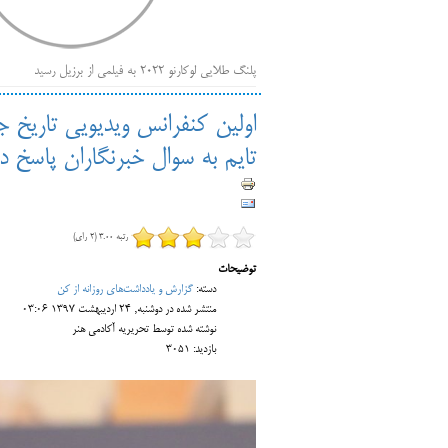
پلنگ طلایی لوکارنو ۲۰۲۲ به فیلمی از برزیل رسید
فهر
ایرانی‌ها
اولین کنفرانس ویدیویی تاریخ 
بیرون راندن فیلم‌های منتسب به حامیان کرملین از جشنوار
تایم به سوال خبرنگاران پاسخ دا
باز است
رتبه 3.00 (2 رای)
توضیحات
دسته:
گزارش و یادداشت‌های روزانه از کن
منتشر شده در دوشنبه, 24 ارديبهشت 1397 03:06
نوشته شده توسط تحریریه آکادمی هنر
بازدید: 3051