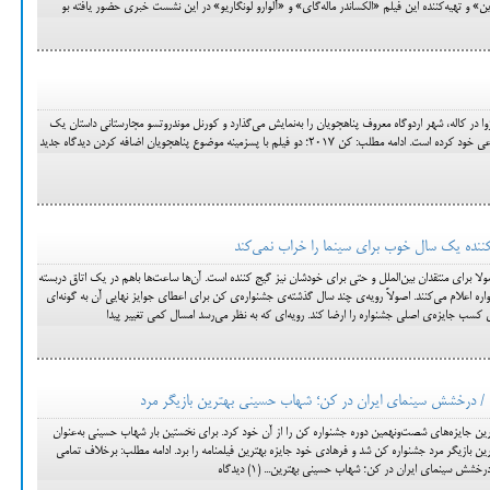
ین» و تهیه‌کننده این فیلم «الکساندر ماله‌گای» و «آلوارو لونگاریو» در این نشست خبری حضور یافته بو
در کاله، شهر اردوگاه معروف پناهجویان را به‌نمایش می‌گذارد و کورنل موندروتسو مجارستانی داستان یک
۲۰۱۷؛ دو فیلم با پسزمینه موضوع پناهجویان اضافه کردن دیدگاه جدید
برای منتقدان بین‌الملل و حتی برای خودشان نیز گیج کننده است. آن‌ها ساعت‌ها باهم در یک اتاق دربسته
ه اعلام می‌کنند. اصولاً رویه‌ی چند سال گذشته‌ی جشنواره‌ی کن برای اعطای جوایز نهایی آن به گونه‌ای
ی کسب جایزه‌ی اصلی جشنواره را ارضا کند. رویه‌ای که به نظر می‌رسد امسال کمی تغییر پیدا
د / درخشش سینمای ایران در کن؛ شهاب حسینی بهترین بازیگر مرد
ایزه‌های شصت‌ونهمین دوره جشنواره کن را از آن خود کرد. برای نخستین بار شهاب حسینی به‌عنوان
رین بازیگر مرد جشنواره کن شد و فرهادی خود جایزه بهترین فیلمنامه را برد. ادامه مطلب: برخلاف تمامی
شش سینمای ایران در کن؛ شهاب حسینی بهترین... (1) دیدگاه