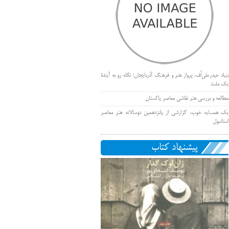
بنیاد حیدرعلی‌اُف، پرواز هنر و فرهنگ آذربایجان؛ نگاه رو به آیندۀ
یک ملت
مطالعه و بررسی هنر نقاشی معاصر پاکستان
یک همسایه خوب، گزارشی از پانزدهمین دوسالانه هنر معاصر
استانبول
پیشنهاد کتاب