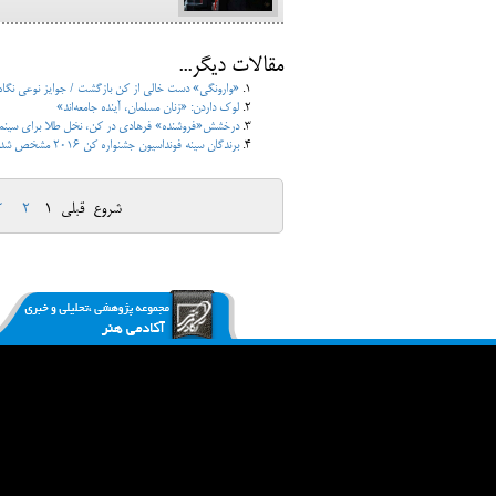
مقالات دیگر...
«وارونگی» دست خالی از کن بازگشت / جوایز نوعی نگاه 2016 اعلام ش
لوک داردن: «زنان مسلمان، آینده جامعه‌اند»
درخشش«فروشنده» فرهادی در کن، نخل طلا برای سینما
برندگان سینه فونداسیون جشنواره کن 2016 مشخص شد
شروع
قبلی
1
2
3