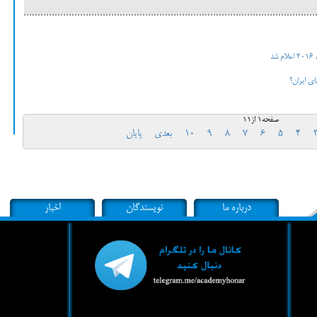
د
ی ایران؟
صفحه1 از11
4
5
6
7
8
9
10
بعدی
پایان
درباره ما
نویسندگان
اخبار