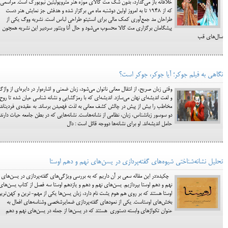
خلاقانه باز می‌گذارد، بدون شک مت گالای موزه هنر متروپولیتین نیویورک است. مراسمی
که از ۱۹۴۸ تا به امروز اولین دوشنبه ماه می برگزار شده و هدفش جز نمایش هنر دست
طراحان مد جمع‎‌آوری کمک مالی برای انستیتو طراحی لباس است. نشریه ووگ یکی از
پیشگامان برگزاری مت گالا محسوب می‌شود و حال آنا وینتور سردبیر این نشریه همچون
سال‌های قب
نگاهی به فیلم جوکر؛ آیا جوکر، جوکر است؟
وقتی زبان صریح، از انتقال معانی ناتوان می‌شود، زبان ضمنی و اشاره‌وار در دایره‌ای از واژگ
و لغت اندیشه‌ای نهان می‌سازد. اندیشه‌ای که با رمزگشایی و نشانه شناسی عیان شده تا روح
مخاطب را بیش از پیش در چالش کشف معانی به لذت فهمیدن برساند. به عقیده‌ی فردیناند
دو سوسور زبانشناس، زبان، نظامی از نشانه‌ها‌ست. نشانه‌هایی که در بطن جامعه حیات دارند 
حامل اندیشه‌اند. او برای نشانه‌ها دووجه قائل است : دال
تحلیل نشانه‌شناختی شیوه‌های گفته‌پردازی در یسن‌های نهم و دهم اوستا
چکیده:در این مقاله سعی بر آن داریم که به بررسی ویژگی‌های گفته‌پردازی در یسن‌های
نهم و دهم اوستا بپردازیم. یسن‌های نهم و دهم و یازدهم اوستا سه فصل از کتاب یسن‌های
اوستا هستند که بر روی هم هوم یشت نام دارد، زبان یسن‌ها یکی از مهم-ترین و کهن‌تری
بخش‌های اوستاست. یکی از نمودهای گفته‌پردازی ضمایرشخصی وشناسه‌های افعال به
عنوان تکواژهای وابسته دستوری هستند که در یسن‌ها از جمله در یسن‌های نهم و دهم