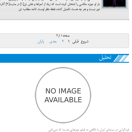
بار او حوزه عکاسی را امتحان کرده است که زیاد از اجراها و نقش
دور نیست و هر چه هست تکمیل کننده نقطه نظر اوست. ادامه مطلب: تن
صفحه1 از2
شروع
قبلی
1
2
بعدی
پایان
تحلیل
فردگرایی در سینمای ایران با نگاهی به فیلم چیزهایی هست که نمی‌دانی