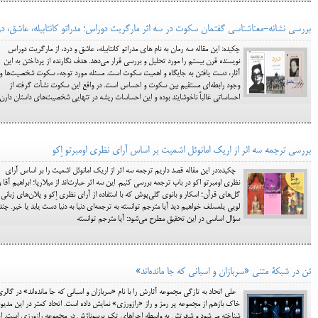
بررسی نشانه-معناشناسی گفتمان سکوت در سه اثر مارگریت دوراس؛ مدراتو کانتابیله، عاشق، در
چکیده: این مقاله سه رمان به نام های مدراتو کانتابیله، عاشق و درد، از مارگریت دوراس
نویسنده قرن بیستم را مورد تحلیل و بررسی قرار می‌دهد. هدف نگارنده از پرداختن به این
آثار، دست یافتن به جایگاه و اهمیت سکوت است. مسئله مورد توجه، سکوت شخصیت‌ها و
وجود رابطه‌ای مستقیم بین سکوت و احساس است. در واقع این سکوت نشأت گرفته از
احساساتی غالباً ناخوشایند بوده و این احساسات ریشه در تنهایی شخصیت‌های داستان دارن
بررسی ترجمه سه اثر از اریک امانوئل اشمیت بر اساس آرای نظری اومبرتو اِکو
چکیده:در این مقاله قصد داریم ترجمه سه اثر از اریک امانوئل اشمیت را بر اساس آرای
نظری اومبرتو اکو در باب ترجمه بررسی کنیم. این سه اثر عبارت‌اند از میلارپا؛ ابراهیم آقا و
گل‌های قرآن؛ اسکار و بانوی گلی‌پوش که با استفاده از آرای نظری اِکو و پلان‌های زبانی
لویی یلمسلف خواهیم دید آیا مترجم توانسته به ترجمه‌ای دنیا به دنیا دست یابد یا خیر. چند
سؤال اساسی در این تحقیق مطرح می‌شود: آيا مترجم توانسته
تن در شبکة متنی «سربازان و اسبانی که جا مانده‌اند»
علی اتحاد به تازگی مجموعه آثارش را با نام «سربازان و اسبانی که جا مانده‌اند» در گالر
خاک بازهم از مجموعه پر رمز و راز «رازورزی» نمایش داده است. اتحاد کمتر در این مدیو
شناخته می‌شود و شهرتش به واسطه اجراهای تک پرسوناژش در مجموعه رازورزی است. ا