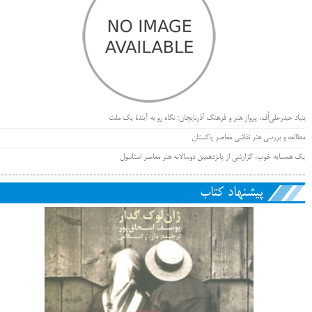
بنیاد حیدرعلی‌اُف، پرواز هنر و فرهنگ آذربایجان؛ نگاه رو به آیندۀ یک ملت
مطالعه و بررسی هنر نقاشی معاصر پاکستان
یک همسایه خوب، گزارشی از پانزدهمین دوسالانه هنر معاصر استانبول
پیشنهاد کتاب