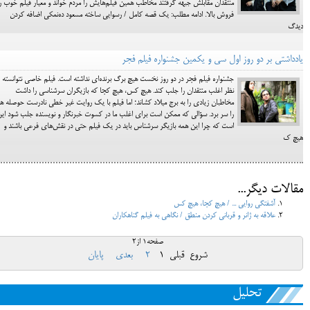
منتقدان مقابلش جبهه گرفتند مخاطب همین فیلم‌هایش را مردم خواند و معیار فیلم خوب را
فروش بالا. ادامه مطلب: یک قصه کامل / رسوایی ساخته مسعود ده‌نمکی اضافه کردن
دیدگ
یادداشتی بر دو روز اول سی و یکمین جشنواره فیلم فجر
جشنواره فیلم فجر در دو روز نخست هیچ برگ برنده‌ای نداشته است. فیلم خاصی نتوانسته
نظر اغلب منتقدان را جلب کند. هیچ کس، هیچ کجا که بازیگران سرشناسی را داشت
مخاطبان زیادی را به برج میلاد کشاند؛ اما فیلم با یک روایت غیر خطی نادرست حوصله ه
را سر برد. سؤالی که ممکن است برای اغلب ما در کسوت خبرنگار و نویسنده جلب شود ای
است که چرا این همه بازیگر سرشناس باید در یک فیلم حتی در نقش‌های فرعی باشند و
هیچ ک
مقالات دیگر...
آشفتگی روایی ... / هیچ کجا، هیچ کس
علاقه به ژانر و قربانی کردن منطق / نگاهی به فیلم گناهکاران
صفحه1 از2
شروع
قبلی
1
2
بعدی
پایان
تحلیل