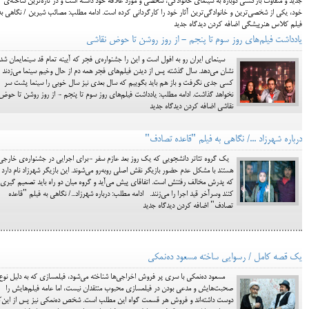
جدید و متفاوت بازگشتی دوباره به سینمای خانوادگی، شخصی و مورد علاقه خود داشته است و در تازه‌ترین ساخته‌ی
خود، یکی از شخصی‌ترین و خانوادگی‌ترین آثار خود را کارگردانی کرده است. ادامه مطلب: مصائب شیرین / نگاهی به
فیلم کلاس هنرپیشگی اضافه کردن دیدگاه جدید
یادداشت فیلم‌های روز سوم تا پنجم - از روز روشن تا حوض نقاشی
سینمای ایران رو به افول است و این را جشنواره‌ی فجر که آیینه تمام قد سینمایمان شد
نشان می‌دهد. سال گذشته پس از دیدن فیلم‌های فجر همه دم از حال وخیم سینما می‌زدند
کسی جدی نگرفت و باز هم باید بگوییم که سال بعدی نیز سال خوبی را سینما پشت سر
نخواهد گذاشت. ادامه مطلب: یادداشت فیلم‌های روز سوم تا پنجم - از روز روشن تا حوض
نقاشی اضافه کردن دیدگاه جدید
درباره شهرزاد .../ نگاهی به فیلم "قاعده تصادف"
یک گروه تئاتر دانشجویی که یک روز بعد عازم سفر -برای اجرایی در جشنواره‌ی خارج
هستند با مشکل عدم حضور بازیگر نقش اصلی روبه‌رو می‌شوند. این بازیگر شهرزاد نام دارد
که پدرش مخالف رفتنش است. اتفاقای پیش می‌آید و گروه میان دو راه باید تصمیم گیری
کنند وسرآخر قید اجرا را می‌زنند. ادامه مطلب: درباره شهرزاد.../ نگاهی به فیلم "قاعده
تصادف" اضافه کردن دیدگاه جدید
یک قصه کامل / رسوایی ساخته مسعود ده‌نمکی
مسعود ده‌نمکی با سری پر فروش اخراجی‌ها شناخته می‌شود، فیلمسازی که به دلیل نوع
صحبت‌هایش و مدعی بودن در فیلمسازی محبوب منتقدان نیست، اما عامه فیلم‌هایش را
دوست داشته‌اند و فروش هر قسمت گواه این مطلب است. شخص ده‌نمکی نیز پس از این‌ک