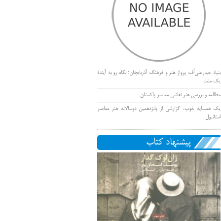
بنیاد حیدرعلی‌اُف، پرواز هنر و فرهنگ آذربایجان؛ نگاه رو به آیندۀ
یک ملت
مطالعه و بررسی هنر نقاشی معاصر پاکستان
یک همسایه خوب، گزارشی از پانزدهمین دوسالانه هنر معاصر
استانبول
پیشنهاد کتاب