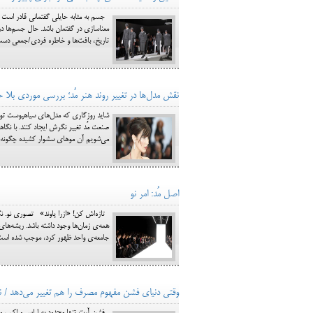
جسم به مثابه حایلی گفتمانی قادر است مرز
معناسازی در گفتمان باشد. حال جسم‌ها د
تاریخ، بافت‌ها و خاطره فردی/جمعی دست
نقش مدل‌ها در تغییر روند هنر مُد؛ بررسی موردی بلا ح
شاید روزگاری که مدل‌های سیاهپوست توانس
می‌شویم آن موهای سشوار کشیده چگونه جا
اصل مُد: امر نو
تازه‌اش کن! «ازرا پاوند» تصوری نو. نگ
همه‌ی زمان‌ها وجود داشته باشد. ریشه‌های
جامعه‌ی واحد ظهور کرد، موجب شده است که
وقتی دنیای فشن مفهوم مصرف را هم تغییر می‌دهد / ن