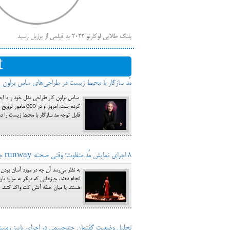
پلنگ طلایی لوکارنو ۲۰۲۲ به فیلمی از برزیل رسید
فهر
ایرانی‌ها
t
بیرون راندن فیلم‌های منتسب به حامیان کرملین از جشنوار
مُد سازگار با محیط زیست در طراحی‌های ساس براون
باز است
ساس براون کار طراحی مدل خود را با ای
کرده است. امروز 
قابل توجه مد سازگار با محیط زیست را د
8 اجرای نمایش مُد متفاوت؛ وقتی صحنه runway جای خود را به ساختمان و آتش می‌دهد
به نظر می‌رسد آن چه در مورد آسان بودن ک
انجام دهند، چیزهایی که دیگر به موارد ب
هستند یا میان حلقه آتش کت واک کنند. پ
تحلیل وضعیت گفتمان چندجسمی در اجرای پاییز زمستان 2017-2018 توم ب