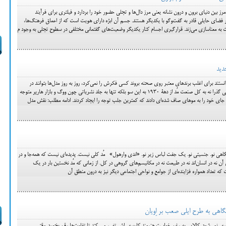
 بین دنیای برون و‌ درون نشانه یعنی مرز دال‌ها و تجلی حضور خود را بردارد و فیلتری برای فرآیند
ر فضای حایلی قادر به گفت‌وگو با یکدیگر هستند. جسم آن ابژه دارای هویت است که از اعماق فرهنگ‌ها،
 به معناسازی می‌زند. قرارگیری اجسام کنار یکدیگر وضعیت‌های گفتمانی مختلفی در سطوح تجلی به وجود م
دید
تند برای اغلب برندهای معتبر روی صحنه بروند کسی فکرش را نمی‌کرد، روز به روز مدل‌ها بتوانند در
صنعت مُد تغییر نگرش ایجاد کنند. با نگاهی گذرا نه به کل صنعت مُد از دهة 1930 به این سو بلکه تنها به جلد نشریاتی چون ووگ و بازار هارپر متوجه
ی خود را به موهای صاف شده‌ای دادند که کمترین جلب توجه را ایجاد کردند. ادامه مطلب: نقش مدل‌
اهی نو. جنسیتی نو. یک جفت لباس‌ زیر نو. «اندی وارهول» مُد کلی نیست. پدیده‌ای نیست که همه‌جا و در
 آن نه در انسان‌اند نه در طبیعت نه در مکانیسم‌های گروهی در کل. از زمانی که مُد نخستین بار در یک
 تعداد همواره فزاینده‌ای از جوامع و نواحی اجتماعی دیگر نیز به درون منطق آن
گاهی به طرح ایلی صعب بر اِویان