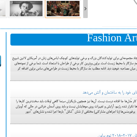
ست فیلم‌های بخش مسابقه جشنواره فیلم ونیز ۲۰۲۲ مشخص شد، سهم پررنگ
Fashion Ar
ه کن، راه برای مستقل‌ها
جاد مجموعه‌ای برای تولیدکنندگان بزرگ و برخی تولیدهای کوچک لباس‌های زنان در آمریکای لاتین شروع
او در eco مامور ترویج مدِ سازگار با محیط زیست است. براون ویترین کار برخی از طراحان با استعداد است. شما برخی از نمونه‌های
ر میان مصاحبه خوهید دید. ادامه مطلب: مُد سازگار با محیط زیست در طراحی‌های ساس براون اضافه کر
ار مُدل‌ها جا افتاده درست نیست. آن‌ها نیز همچون بازیگران سینما گاهی اوقات باید سخت‌ترین کارها را
ارها تکرار شده رژیم، آرایش و تغییرات روی موهایشان نیست و باید روی آسمان خراشی در حالی که آویزان
رفورمنس‌ها (یا اجراهای مشارکتی) مختلفی از نشان "شانل" بارها اجرا شده و نشان‌های "دیور
راون