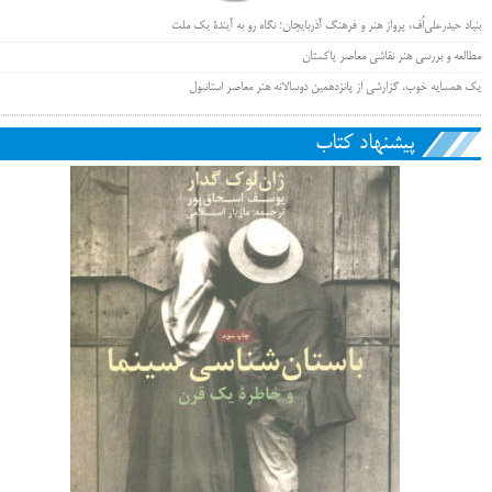
بنیاد حیدرعلی‌اُف، پرواز هنر و فرهنگ آذربایجان؛ نگاه رو به آیندۀ یک ملت
مطالعه و بررسی هنر نقاشی معاصر پاکستان
یک همسایه خوب، گزارشی از پانزدهمین دوسالانه هنر معاصر استانبول
پیشنهاد کتاب