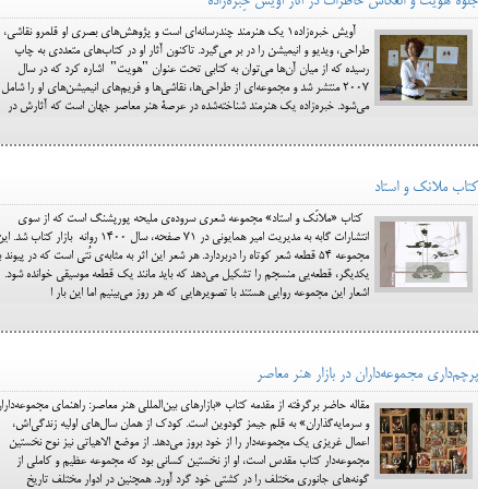
جلوۀ هویت و انعکاس خاطرات در آثار آویش خِبره‌زاده
آویش خبره‌زاده1 یک هنرمند چندرسانه‌ای است و پژوهش‌های بصری او قلمرو نقاشی،
طراحی، ویدیو و انیمیشن را در بر می‌گیرد. تاکنون آثار او در کتاب‌های متعددی به چاپ
رسیده که از میان آن‌ها می‌توان به کتابی تحت عنوان "هویت" اشاره کرد که در سال
2007 منتشر شد و مجموعه‌ای از طراحی‌ها، نقاشی‌ها و فریم‌های انیمیشن‌های او را شامل
می‌شود. خبره‌زاده یک هنرمند شناخته‌شده در عرصۀ هنر معاصر جهان است که آثارش در
کتاب ملانک و استاد
کتاب «ملانَک و استاد» مجموعه شعری سروده‌ی ملیحه پورپشنگ است که از سوی
انتشارات گابه به مدیریت امیر همایونی در 71 صفحه، سال 1400 روانه بازار کتاب شد. 
مجموعه 54 قطعه شعر کوتاه را دربردارد. هر شعر این اثر به مثابه‌ی نُتی است که در پیوند ب
یکدیگر، قطعه‌یی منسجم را تشکیل می‌دهد که باید مانند یک قطعه موسیقی خوانده شود.
اشعار این مجموعه روایی هستند با تصویرهایی که هر روز می‌بینیم اما این بار ا
پرچم‌داری مجموعه‌داران در بازار هنر معاصر
مقاله‌ حاضر برگرفته از مقدمه‌ کتاب «بازار‌های بین‌المللی هنر معاصر: راهنمای مجموعه‌دارا
و سرمایه‌گذاران» به قلم جیمز گودوین است. کودک از همان سال‌های اولیه زندگی‌اش،
اعمال غریزی یک مجموعه‌دار را از خود بروز می‌دهد. از موضع الاهیاتی نیز نوح نخستین
مجموعه‌دار کتاب مقدس است، او از نخستین کسانی بود که مجموعه عظیم و کاملی از
گونه‌های جانوری مختلف را در کشتی خود گرد آورد. همچنین در ادوار مختلف تاریخ