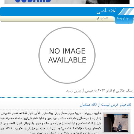
اختصاصی
جشنواره‌ها
گفت و گو
پلنگ طلایی لوکارنو ۲۰۲۲ به فیلمی از برزیل رسید
فهرست فیلم‌های بخش مسابقه جشنواره فیلم ونیز ۲۰۲۲ مشخص شد، سهم پررنگ ایرانی‌ها
نقد فیلم خرس نیست از نگاه منتقدان
بیرون راندن فیلم‌های منتسب به حامیان کرملین از جشنواره کن، راه برای مستقل‌ها باز است
هالیوود ریپورتر – دیوید رونیفیلمساز ایرانی برنده شیر طلایی ادوار گذشته، که در کشورش
زندانی و از فیلمسازی منع شده است، با چهارمین و شاید دلخراش‌ترین ساخته مخفیانه خود 
ونیز بازگشته است.فیلم ابتدا به طرز فریبنده‌‌ای ساده و سپس با درجاتی تقریبا نامحسوس از
لایه‌های پیچیده فزاینده انباشته می‌شود. این اثر با مرزهای فیزیکی و معنوی، با شکاف بین
سنت و مدرنیته و تفاوت‌های بزرگ میان تهران و پستوهای روستا