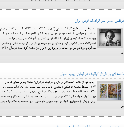
مرتضی ممیز، پدر گرافیک نوین ایران
«مرتضی ممیز طراح گرافیک ایرانی (شهریور 1315 - آذر 1384) است. او که از نوجو
به نقاشی و طراحی علاقه‌مند بود در جوانی در زمینۀ کاریکاتور تجاربی کسب کرد. پس از
ورود به دانشکدۀ هنرهای زیبای دانشگاه تهران نقاشی را آموخت و سپس در فرانسه
تحصیلات خود را تکمیل کرد. او علاوه بر کار حرفه‌ای طراحی گرافیک، نقاشی و عکاسی
هم انجام می‌داد و طراحی صحنه و نورپردازی تئاتر را نیز تجربه کرد. ممیز در سال ۱۳۴۹
رش
مقدمه ای بر تاریخ گرافیک در ایران، پرویز تناولی
چاپ دوم از کتاب «مقدمه‌ای بر تاریخ گرافیک در ایران» نوشتۀ پرویز تناولی در سال
1396 توسط مؤسسه فرهنگی پژوهشی چاپ و نشر نظر منتشر شد. این کتاب مشتمل بر
230 صفحۀ گلاسه با چاپ مرقوب چهار رنگ در قطع وزیری و جلد شومیز منتشر شده اس
پرویز تناولی متولد سال 1316 در تهران است. او مجسمه‌ساز، نقاش، پژوهشگر و مجموعه‌د
ایرانی و یکی از مهم‌ترین افراد در ایجاد جریان هنر مدرن ایران موسوم به مکتب یا جنبش
س