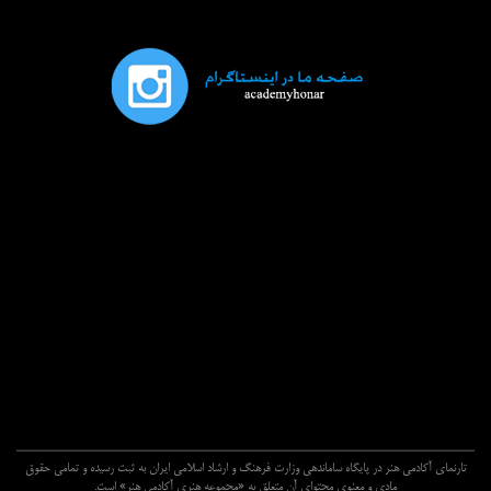
تارنماي آکادمي هنر در پايگاه ساماندهي وزارت فرهنگ و ارشاد اسلامي ايران به ثبت رسيده و تمامي حقوق
مادي و معنوي محتواي آن متعلق به «مجموعه هنري آکادمي هنر» است.