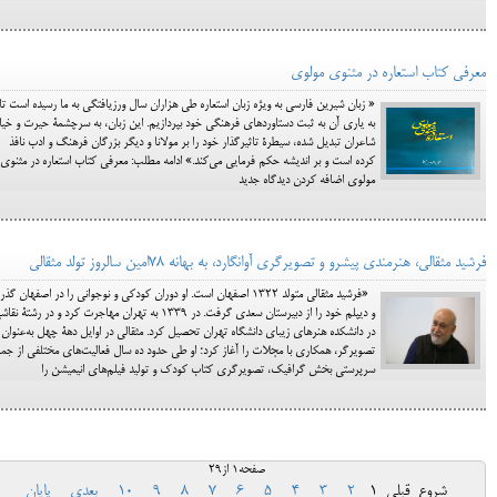
معرفی کتاب استعاره در مثنوی مولوی
« زبان شیرین فارسی به ویژه زبان استعاره طی هزاران سال ورزیافتگی به ما رسیده است تا
به یاری آن به ثبت دستاوردهای فرهنگی خود بپردازیم. این زبان، به سرچشمۀ حیرت و خیا
شاعران تبدیل شده، سیطرۀ تاثیرگذار خود را بر مولانا و دیگر بزرگان فرهنگ و ادب نافذ
کرده است و بر اندیشه حکم فرمایی می‌کند.» ادامه مطلب: معرفی کتاب استعاره در مثنوی
مولوی اضافه کردن دیدگاه جدید
فرشید مثقالی، هنرمندی پیشرو و تصویرگری آوانگارد، به بهانه ۷۸امین سالروز تولد مثقالی
«فرشید مثقالی متولد 1322 اصفهان است. او دوران کودکی و نوجوانی را در اصفهان گذر
و دیپلم خود را از دبیرستان سعدی گرفت. در 1339 به تهران مهاجرت کرد و در رشتۀ نق
در دانشکده هنرهای زیبای دانشگاه تهران تحصیل کرد. مثقالی در اوایل دهۀ چهل به‌عنوان
تصویرگر، همکاری با مجلات را آغاز کرد؛ او طی حدود ده سال فعالیت‌های مختلفی از جمل
سرپرستی بخش گرافیک، تصویرگری کتاب کودک و تولید فیلم‌های انیمیشن را
صفحه1 از29
شروع
قبلی
1
2
3
4
5
6
7
8
9
10
بعدی
پایان