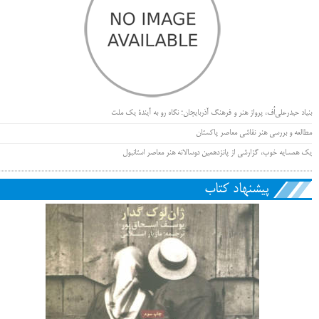
بنیاد حیدرعلی‌اُف، پرواز هنر و فرهنگ آذربایجان؛ نگاه رو به آیندۀ یک ملت
مطالعه و بررسی هنر نقاشی معاصر پاکستان
یک همسایه خوب، گزارشی از پانزدهمین دوسالانه هنر معاصر استانبول
پیشنهاد کتاب