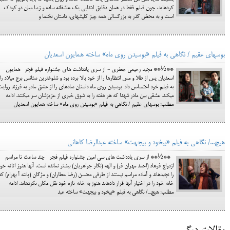
کرده‎اید، چون فیلم فقط در همان دقایق ابتدایی یک عاشقانه ساده و زیبا میان دو کودک
است و به محض گذر به بزرگسالی همه چیز کلیشه‎ای، داستان نخ‎نما و
بوسه‎ای عقیم / نگاهی به فیلم «بوسیدن روی ماه» ساخته همایون اسعدیان
**½** مجید رحیمی جعفری - از سری یادداشت های جشنواره فیلم فجر همایون
اسعدیان پس از طلا و مس انتظارها را از خود بالا برده بود و شلوغ‎ترین سئانس برج میلاد را
به فیلم خود اختصاص داد. بوسیدن روی ماه داستان ساده‎ای را از عشق مادر به فرزند روا
می‎کند. عشقی بین مادر شهدا که هر هفته را به شوق خبری از عزیزشان سر می‎کنند. ادامه
مطلب: بوسه‎ای عقیم / نگاهی به فیلم «بوسیدن روی ماه» ساخته همایون اسعدیان
هیچ.../ نگاهی به فیلم «بی‎خود و بی‎جهت» ساخته عبدالرضا کاهانی
**½** از سری یادداشت های سی امین جشنواره فیلم فجر چند ساعت تا مراسم
ازدواج فرهاد (احمد مهران فر) و الهه (نگار جواهریان) بیشتر نمانده است، آن‎ها هنوز اثاث
را نچیده‎اند و آماده مراسم نیستند از طرفی محسن (رضا عطاران) و مژگان (پانته آ بهرام) که
خانه خود را در اختیار آنها قرار داده‎اند هنوز به خانه تازه خود نقل مکان نکرده‎اند. ادامه
مطلب: هیچ.../ نگاهی به فیلم «بی‎خود و بی‎جهت» ساخته عبد