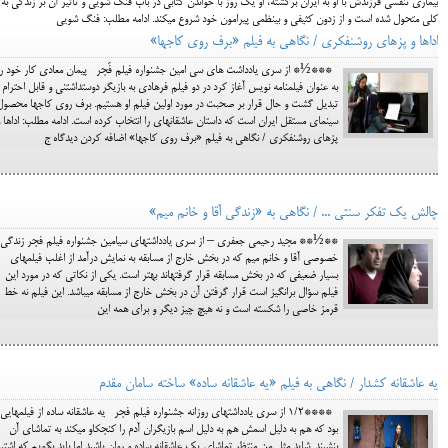
بیماری تنفسی فرزندش با او به ایران برگشته، او یک روز با خواندن کتابی در باب فنگ شویی و تاثیر آن بر زندگی به
کلی متحول شده است و از زدون کثیفی و بی‎نظمی پیرامون خود شروع می‎کند. ادامه مطلب: فنگ شویی
اداها و پزهای روشنفکری / نگاهی به فیلم «برف روی کاج‎ها»
***½* از سری یادداشت های سی امین جشنواره فیلم فَجر پیمان معادی کار خود را
به عنوان فیلمنامه نویس آغاز کرد در دو فیلم فرهادی به بازیگر دوست‎داشتنی و قابل احترام
تبدیل گشت و حال قرار بر صحبت در مورد اولین فیلم او هستیم. برف روی کاج‎ه
سینمای مستقل ایران است که داستان عاشقانه‎ای را انتخاب کرده است. ادامه مطلب: اداها 
پزهای روشنفکری / نگاهی به فیلم «برف روی کاج‎ها» اضافه کردن دیدگاه ج
چالش یک تفکر سنتی ... / نگاهی به «زندگی آقا و خانم میم»
**½** مجید رحیمی جعفری – از سری یادداشت‎های سی‎امین جشنواره فیلم فجر زندگی
خصوصی آقا و خانم میم که در بخش خارج از مسابقه به نمایش درآمد از اغلب فیلم‎های
بسیار ضعیفی که در بخش مسابقه قرار گرفته‎اند بهتر است. یکی از نکاتی که در مورد این
فیلم سؤال برانگیز است قرار گرفتن آن در بخش خارج از مسابقه می‎باشد. این فیلم نه خط
قرمز خاصی را شکسته است و نه هیچ چیز دیگر و برای همه این
یه عاشقانه کش‎دار / نگاهی به فیلم «یه عاشقانه ساده» ساخته سامان مقدم
****1/2 از سری یادداشت‎های روزانه جشنواره فیلم فجر یه عاشقانه ساده از فیلم‎هایی
بود که هم به دلیل اسمش هم به دلیل اسم بازیگران آدم را کنجکاو می‎کند به تماشای آن
بنشیند. شاید مثل من منتظر تماشای یک عاشقانه ساده و روان باشید اما باید بگویم که اشتبا