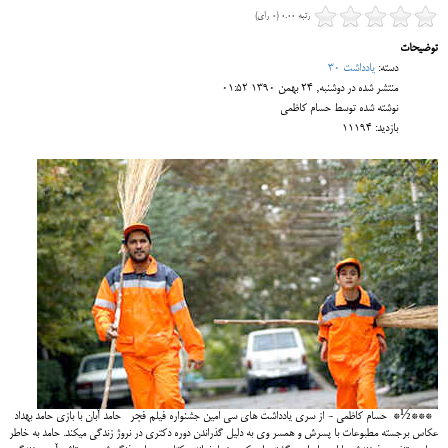
رتبه 0.00 (0 رای)
توضیحات
دسته:
یادداشت 30
منتشر شده در دوشنبه, 24 بهمن 1390 01:52
نوشته شده توسط حسام کاظمی
بازدید: 11194
***½* حسام کاظمی - از سری یادداشت های سی امین جشنواره فیلم فجر حامد آبان با بازی حامد بهداد
عکاس برجسته مطبوعات با پسرش و همسر وی به دلیل گذراندن دوره دکتری در نروژ زندگی می‎کند. حامد به خاطر