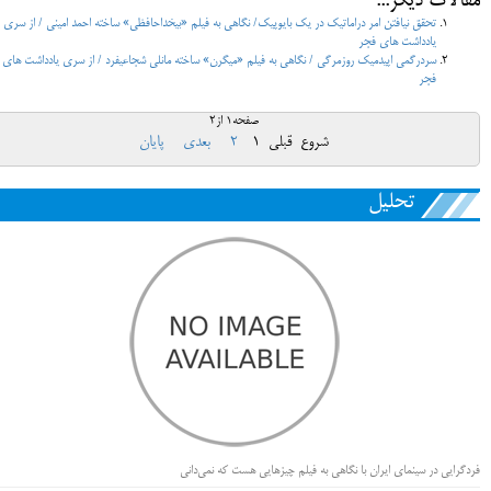
مقالات دیگر...
تحقق نیافتن امر دراماتیک در یک بایوپیک/ نگاهی به فیلم «بی‎خداحافظی» ساخته احمد امینی / از سری
یادداشت های فجر
سردرگمی اپیدمیک روزمرگی / نگاهی به فیلم «میگرن» ساخته مانلی شجاعی‎فرد / از سری یادداشت های
فجر
صفحه1 از2
شروع
قبلی
1
2
بعدی
پایان
تحلیل
فردگرایی در سینمای ایران با نگاهی به فیلم چیزهایی هست که نمی‌دانی