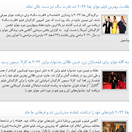
بلفاست بهترین فیلم جوایز بفتا ۲۰۲۲ شد، قدرت سگ نیز دست خالی نماند
برگزیدگان بفتا ۲۰۲۲ با پیشتازی «تلماسه» و «قدرت سگ» برای دریافت جوایز معرفی
شدند، این دومین جایزه در یک روز است که جین کمپیون کارگردان فیلم «قدرت سگ»
دریافت می کند. او شب گذشته نیز بالاترین جایزه هفتاد وچهارمین دوره جوایز انجمن
کارگردانان آمریکا را بدست آورد. به گزارش بخش سینمایی آکادمی هنر، برندگان جوایز بف
در سال ۲۰۲۱ ساعتی پیش یکشنبه (۲۲ اسفند ۱۳ مارس) در مراسمی با اجرای ریبل
ویلسون
سه گانه جوایز برای فیلمسازان زن، خرس طلای جشنواره برلین ۲۰۲۲ به کارلا سیمون رسید
هفتاد و دومین دوره جشنواره فیلم برلین که به دلیل شیوع سویه اومیکرون کوتاه‌تر از همی
و طی شش روز در پایتخت آلمان برگزار شد، جایزه خرس طلایی بهترین فیلم خود را به 
فیلمساز زن اهدا کرد. کارلا سیمون کارگردان اسپانیایی این جایزه را برای کارگردانی فیلم
"آلکاراز" از هیات داوران جشنواره به ریاست ام.نایت شیامالان فیلمساز آمریکایی-هندی
دریافت کرد. جشنواره‌های کن و ونیز هم در دوره اخیر جوایز خود را
بفتا ۲۰۲۲ نامزدهای خود را شناخت، تلماسه صدرنشین شد و فرهادی جا ماند
آکادمی فیلم و تلویزیون بریتانیا اسامی نامزدهای جوایز سالانه خود، «بفتا» را در شاخه‌ها
مختلف سینمایی اعلام کرد. همانطور که پیش‌بینی می‌شد، فیلم تخیلی «تل‌ماسه» (دون) در
بسیاری از بخش‌های اصلی، از جمله بهترین بازیگران مرد و زن موفق بود و در مجموعه با