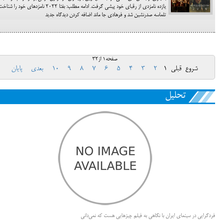
یازده نامزدی از رقبای خود پیشی گرفت. ادامه مطلب: بفتا ۲۰۲۲ نامزدهای خود را شن
تلماسه صدرنشین شد و فرهادی جا ماند اضافه کردن دیدگاه جدید
صفحه1 از32
شروع
قبلی
1
2
3
4
5
6
7
8
9
10
بعدی
پایان
تحلیل
فردگرایی در سینمای ایران با نگاهی به فیلم چیزهایی هست که نمی‌دانی