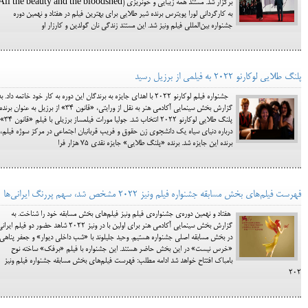
به کارگردانی لورا پویترس برنده شیر طلایی برای بهترین فیلم در هفتاد و نهمین دوره
جشنواره بین‌المللی فیلم ونیز شد. این مستند زندگی نان گولدین و کارزار او
پلنگ طلایی لوکارنو ۲۰۲۲ به فیلمی از برزیل رسید
جشنواره فیلم لوکارنو ۲۰۲۲ با اهدای جایزه به برندگان این دوره به کار خود خاتمه داد. ب
گزارش بخش سینمایی آکادمی هنر به نقل از ورایتی، «قانون ۳۴» از برزیل به عنوان برنده
پلنگ طلایی لوکارنو ۲۰۲۲ انتخاب شد. جولیا مورات فیلمساز برزیلی با فیلم «قانون ۳۴»
درباره دنیای سیاه یک دانشجوی زن حقوق و فریب قربانیان اجتماعی در مرکز سوژه فیلم،
برنده این جایزه شد. برنده «پلنگ طلایی» جایزه نقدی ۷۵ هزار فرا
فهرست فیلم‌های بخش مسابقه جشنواره فیلم ونیز ۲۰۲۲ مشخص شد، سهم پررنگ ایرانی‌ها
هفتاد و نهمین دوره‌ی جشنواره‌ی فیلم ونیز فیلم‌های بخش مسابقه خود را شناخت. به
گزارش بخش سینمایی آکادمی هنر برای اولین با در ونیز ۲۰۲۲ شاهد حضور دو فیلم ایر
در بخش مسابقه اصلی جشنواره هستیم. وحید جلیلوند با «شب داخلی دیوار» و جعفر پناهی 
«خرس نیست» در این بخش حاضر هستند. این جشنواره با فیلم «برفک» ساخته نوح
بامباک افتتاح خواهد شد ادامه مطلب: فهرست فیلم‌های بخش مسابقه جشنواره فیلم ونیز
۲۰۲