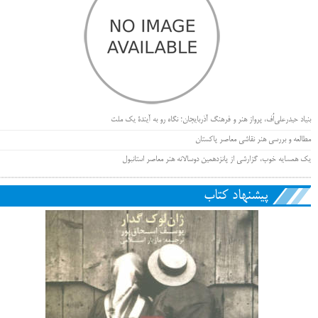
بنیاد حیدرعلی‌اُف، پرواز هنر و فرهنگ آذربایجان؛ نگاه رو به آیندۀ یک ملت
مطالعه و بررسی هنر نقاشی معاصر پاکستان
یک همسایه خوب، گزارشی از پانزدهمین دوسالانه هنر معاصر استانبول
پیشنهاد کتاب