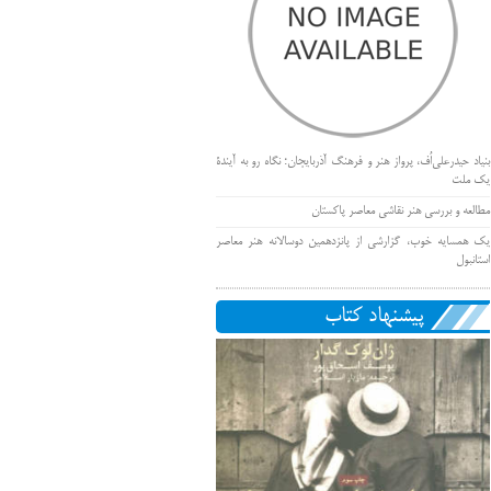
بنیاد حیدرعلی‌اُف، پرواز هنر و فرهنگ آذربایجان؛ نگاه رو به آیندۀ
یک ملت
مطالعه و بررسی هنر نقاشی معاصر پاکستان
یک همسایه خوب، گزارشی از پانزدهمین دوسالانه هنر معاصر
استانبول
پیشنهاد کتاب