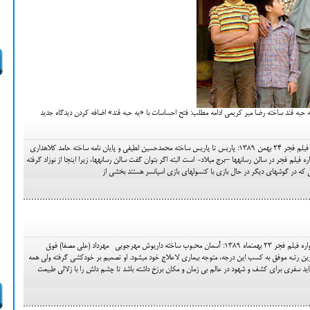
مجید رحیمی جعفری – روز نهم جشنواره فیلم فجر 24 بهمن 1389: پاریس تا پاریس ساخته محمدحسین لطیفی و پایان نامه ساخته حامد کلاهداری
تیتر فوق در مورد فیلم‎های روز نهم جشنواره فیلم فجر در سالن رسانه‎ها –برج میلاد- است البته اگر بتوان گفت سالن رسانه‎ها، زیرا اینجا از نوزاد گرفته
مجید رحیمی جعفری – روز هشتم جشنواره فیلم فجر 23 بهمن‎ماه 1389: آسمان محبوب ساخته داریوش مهرجویی مهرداد (علی مصفا) فوق
تخصص غدد، درست در روزی که با بالاترین رتبه موفق به کسب این درجه، متوجه بیماری لاعلاج خود می‎شود. او تصمیم بر خودکشی گرفته ولی همه
گر جریان می‎یابد. مهرداد باید سفری برای کشف و شهود در عالم بی زمان و مکان برزخ داشته باشد تا چشم دلش را با زلالی طبیعت