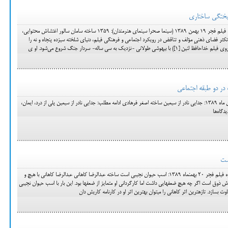
ریختگی ساختاری
سعید خواجه افضلی - روز چهارم جشنواره فیلم فجر 19 بهمن 1389 (سینما صحرا سینمای هنرمندان): 1359 ساخته سامان سالور اغتشاش محتوایی،
کثر فضای ذهنیِ مؤلف و تناقض در رویکرد اجتماعی و فرهنگی فیلم، دنیای شلخته سیزده پنجاه و نه را
نی -نزدیک به سی ساله- سردار جنگ شروع مي‌شود. او ی
ت در دو طبقه اجتماعی
هفتمین روز جشنواره فیلم فجر 22 بهمن ماه 1389: جدایی نادر از سیمین ساخته اصغر فرهادی ادامه مطلب: جدایی نادر از سیمین پلی از درد، ایمان،
ست
مجید رحیمی جعفری – روز پنجم جشنواره فیلم فجر 20 بهمن‎ماه 1389: اسب حیوان نجیبی است ساخته عبدالرضا کاهانی عبدالرضا کاهانی با هیچ و
آثار قبلیش نشان داده است کارگردانی خوش ذوق است اگر چه هیچ ضعف‎هایی داشت اما کارگردانی او متمایز از ضعف‎ها بود. این بار با اسب حیوان نجیبی