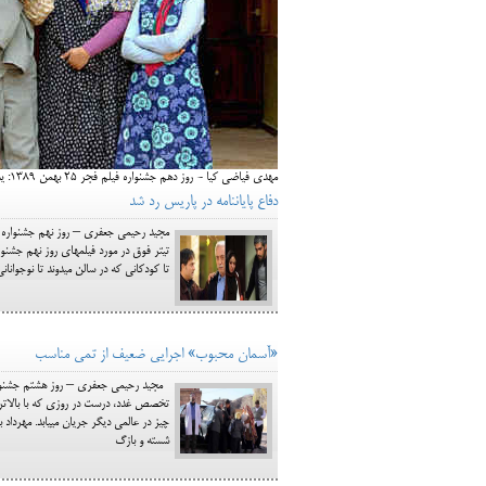
مهدی فیاضی کیا - روز دهم جشنواره فیلم فجر 25 بهمن 1389: یه حبه قند ساخته رضا میر کریمی ادامه مطلب: فتح احساسات با «یه حبه قند» اضافه کردن دیدگاه جدید
دفاع پایان‎نامه در پاریس رد شد
تا کودکانی که در سالن می‎دوند تا نوجوانانی که در گوشه‎ای دیگر در حال بازی با کنسول‎های بازی اسپانسر هستند بخشی از
«آسمان محبوب» اجرایی ضعیف از تمی مناسب
چیز در عالمی دی
شسته و بازگ