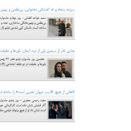
سیزده، پنجاه و نه: اغتشاش محتوایی، بی‌نظمی و بهم‌
بی‌نظمی و بهم‌ریختگی ساختاری، تعدد و ت
ساخته است. داستان کپی شده‌ی فیلم (از روی فیلم خداحافظ لنین [1]) با بیهوشی طولا
جدایی نادر از سیمین پلی از درد، ایمان، باورها و حقیق
باورها و حقیقت در دو طبقه اجتماعی (7) دیدگاه‌ها
کاهانی از هیچ، «اسب حیوان نجیبی است» را ساخته ا
است نشان داد او از هیچ می‎تواند فیلمی متفاوت بسازد. تازه‎ترین اثر کاهانی را می‎توان بهترین اثر او در کارنامه کاریش دان