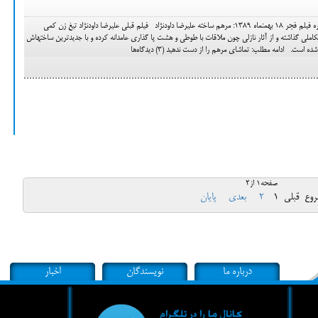
مجید رحیمی جعفری – روز سوم جشنواره فیلم فجر 18 بهمن‎ماه 1389: مرهم ساخته علیرضا داودنژاد فیلم قبلی علیرضا داودنژاد تیغ زن کمی
امیدوارم کرده بود که او پای در یک سیر تکاملی گذاشته و از آثار نازلی چون ملاقات با طوطی و هشت پا گذاری عامدانه کرده و با جدیدترین ساخته‎اش
ست. ادامه مطلب: تماشای مرهم را از دست ندهید (3) دیدگاه‌ها
صفحه1 از2
روع
قبلی
1
2
بعدی
پایان
درباره ما
نویسندگان
اخبار