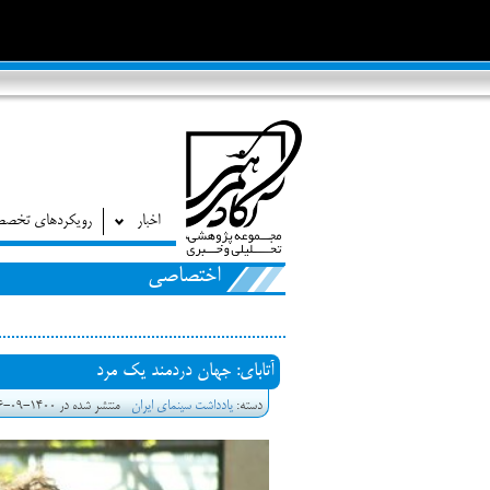
اخبار
رویکردهای تخص
اختصاصی
آتابای: جهان دردمند یک مرد
دسته:
یادداشت سینمای ایران
منتشر شده در 1400-09-16 17:08