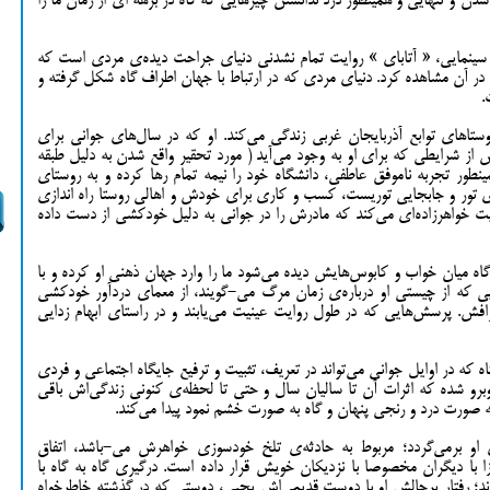
ن و تنهایی و همینطور درد ندانستن چیزهایی که گاه در برهه ای از زمان ما را
ر سینمایی، « آتابای » روایت تمام نشدنی دنیای جراحت دیده‌ی مردی است که
 در آن مشاهده کرد. دنیای مردی که در ارتباط با جهان اطراف گاه شکل گرفته و
.
وستاهای توابع آذربایجان غربی زندگی می‌کند. او که در سال‌های جوانی برای
 از شرایطی که برای او به وجود می‌آید ( مورد تحقیر واقع شدن به دلیل طبقه
ور تجربه ناموفق عاطفی، دانشگاه خود را نیمه تمام رها کرده و به روستای
ی تور و جابجایی توریست، کسب و کاری برای خودش و اهالی روستا راه اندازی
ت خواهرزاده‌ای می‌کند که مادرش را در جوانی به دلیل خودکشی از دست داده
ه گاه میان خواب و کابوس‌هایش دیده می‌شود ما را وارد جهان ذهنی او کرده و با
ایی که از چیستی او درباره‌ی زمان مرگ می-گویند، از معمای دردآور خودکشی
فش. پرسش‌هایی که در طول روایت عینیت می‌یابند و در راستای ابهام زدایی
ه در اوایل جوانی می‌تواند در تعریف، تثبیت و ترفیع جایگاه اجتماعی و فردی
روبرو شده که اثرات آن تا سالیان سال و حتی تا لحظه‌ی کنونی زندگی‌اش باقی
به صورت درد و رنجی پنهان و گاه به صورت خشم نمود پیدا می‌کند.
و برمی‌گردد؛ مربوط به حادثه‌ی تلخ خودسوزی خواهرش می-باشد، اتفاق
 با دیگران مخصوصا با نزدیکان خویش قرار داده است. درگیری گاه به گاه با
؛ رفتار پرچالش او با دوست قدیمی‌اش یحیی، دوستی که در گذشته خاطرخواه