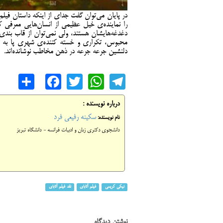
در پایان می‌توان گفت جدای از اینکه داستان فیلم
را نماینده‌ی خیل عظیمی از انسان‌هایی معرفی 
دغدغه‌هایشان هستند، ولی نمی‌توان از قاب بند
محبوس، تکراری و خسته کننده‌ی شهری پا به پا
دلنشین جرعه جرعه در ذهن مخاطب نوشانده‌اند.
are
cebook
WhatsApp
Twitter
Telegram
درباره نویسنده :
سکینه رفیعی فرد
نام نویسنده:
دانشجوی دکتری زبان و ادبیات فرانسه - دانشگاه تبریز
نیکی کریمی
فیلم آتابای
نقد فیلم آتابای
نوشتن دیدگاه