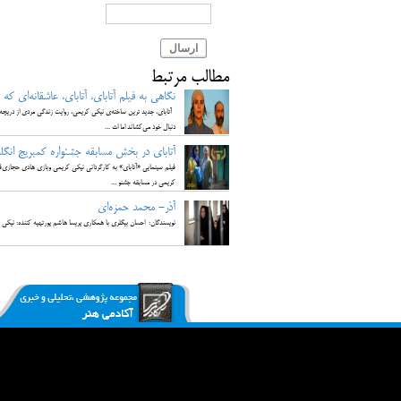
ارسال
مطالب مرتبط
نگاهی به فیلم آتابای، آتابای، عاشقانه‌ای که ب
آتابای، جدید ترین ساخته‌ی نیکی کریمی، روایت زندگی مردی از دریچه
دنبال خود می‌کشاند اما اث ...
آتابای در بخش مسابقه جشنواره کمبریج انگل
فیلم سینمایی «آتابای» به کارگردانی نیکی کریمی وبازی هادی حجازی‌فر و
کریمی در مسابقه جشنو ...
آذر- محمد حمزه‌ای
نویسندگان: احسان بیگلری با همکاری پریسا هاشم پورتهیه کننده: نیکی ک