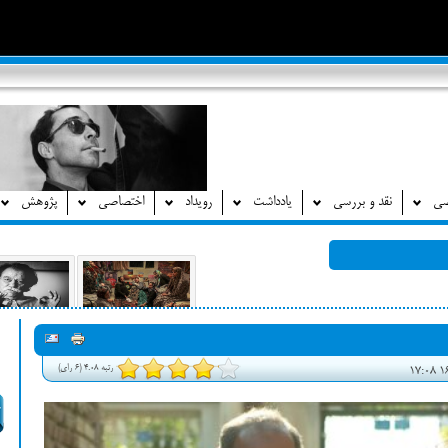
صی
نقد و بررسی
یادداشت
رویداد
اختصاصی
پژوهش
رتبه 4.08 (6 رای)