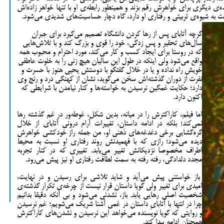
ه‌ی دیگری برای خواهرش رقم بزند و همینطور رابطه‌ی او با تنها خواهر زاده‌اش
به شیوه‌ی تربیتی و رفتاری او دارد، گاه دچار حساسیت‌های شدیدی می‌شود.
گرچه آتابای پس از رها کردن دانشگاه تصمیم می‌گیرد برای جبران
سال‌های تحقیر و پس زدگی، خود را قوی و بزرگ کند و با تلاش‌هایی
که در روستا برای ایجاد کسب و کار می‌کند، مورد احترام و محبوب همه
واقع می‌شود ولی اینکه در طول این سالیان هیچ زنی را به خلوت عاطفی
خویش راه نداده و یا در خلال گفتگو با دوستش یحیی هنوز با حسرت و
نفرت از دوران گذشته‌اش سخن می‌گوید، نشان از کهنگی درد و رنج وی
دارد؛ حکایت غمگین نرسیدن به خواسته‌ها و کنار نیامدن با شرایطی که
اکنون دارد.
اما فیلم، کاراکترش را در میانه، بدین شکل، غوطه‌ور در غم گذشته رها
نمی‌کند؛ بلکه در ادامه داستان، تغییرات آرام درونی آتابای از خلال
گره‌گشایی برخی دغدغه‌های ذهنی او، من جمله راز خودکشی خواهرش
دیده می‌شود؛ رازی که با فهمیدنش روند رفتاری او نسبت به محیط
اطراف مخصوصا نزدیکانش تغییر می‌یابد. تغییری که در کنار تجربه
مجدد دلدادگی، رفته رفته به سمت لطافت رفتاری او نیز پیش می‌رود.
باز خواستنی پیش می‌آید و شاید تلاشی برای رسیدن و در نهایت،
امیدی برای تغییر ولی گویا داستان قرار نیست از چرخه‌ی تکرار گذشته‌ی
شخصیت اصلی رهایی یابد. باز، نشدنی می‌شود و بی آنکه دقیقا بدانیم
چرا در انتها با آتابایِ داستان در غمی آشنا شریک می‌شویم؛ غم نرسیدن
و روایتی که گویا نویسنده می‌خواهد این نرسیدن و نشدن‌های کاراکترش
همچنان ادامه پیدا کند.