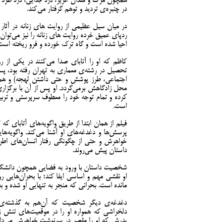
همچون مرگ و فقدان عزیز، درد جدایی، درد طرد شد
در چنبره‌ی تردید و توهم گرفتار می‌کند.
در میان سیل عظیمی از روایت های زنانه در آثا
ردپای عمیق خرده روایت های زنانه را نیز می‌توان
احیا شده است و گاه ترک خورده و فرو ریخته است
کاظم که او را آتابای صدا می‌کنند در یکی از ر
تحصیل در رشته‌ی معماری به تهران رفته بود، پس
اجتماعی، طرز پوشش و حتی داشتن لهجه) و همینط
محل زادگاهش برمی‌گردد. او پس از آن با برگزار
کرده و تمام توجه خود را معطوف سرپرستی و تربی
است.
فیلم از همان ابتدا از طریق واگویه‌های آتابای ک
پرسش‌ها و دغدغه‌های او آشنا می‌کند. واگویه‌ه
خواهرش و حتی از چگونگی رفتار انسان‌های اطرا
داستان پیش می‌روند.
شخصیت داستان با ورود به فضایی همچون دانشگاه ک
او نقشی مهم و اساسی ایفا کند؛ با بحران‌هایی 
مانده است. بحرانی که منجر به تنهایی او شده و 
دغدغه‌ی دیگر شخصیت که آن‌هم به گذشته‌ی ا
دلخراشی که همواره او را در موقعیت‌های تنش زا
پدرش که او را مقصر در سرنوشت خواهرش می‌داند