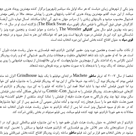
ونیز یکی از شهرهای زیبای دنیاست که هر ساله اوایل ماه سپتامبر (شهریور) برگزار کننده مهمترین رویداد هنری جه
می‎باشد. از این حیث گفتم مهمترین رویداد هنری که اغلب رشته‎های هنری را پوشش می‎دهد. مثلا در رق
فستیوال محسوب می‎شود و بالرین‎های زیادی را از سراسر جهان به شهر آبی ایتالیا می‎کشاند. امسال دوباره دارن
کار
زعم بنده بهترین فیلم سال یعنی
کشتی
گیر
The Wrestler را ساخت و جوایز شصت و پنجمین دوره ونیز را 
شایستگی درو کرد. این بار فیلمش در مورد بالرین‎ها است. ونیز هم که خواستگاه این هنر به شمار می‎رود و در نتیجه فیلم
قوی سیاه
به عنوان افتتاح کننده بخش اصلی این دوره انتخاب شده است.
از نکات جالب شصت و هفتمین دوره ونیز، حضور کوئنتین تارانتینو نابغه فیلمسازی به عنوان ریاست هیئت داوران 
است. هر جا که او حضور دارد باید شاهد انتخاب‎های متفاوت و هیجانات بیشتر باشیم. فستیوالی که او و رابرت رودریگ
آستین تگزاس به راه انداختند یکی از مهیج‎ترین جشنواره‎هاست که برای علاقه‎مندان از نیمه‎شب فیلم‎
نمایش می‎دهند که رنگ پرده را یا ندیده‎اند یا به صورت محدود بر پرده نقره‎ای دیده شده‎اند.
شخصا از سال 2007 که تریلر
ساطور
Machete در ابتدای دوفیلم با یک بلیط Grindhouse اکران
فیلمی بودم که رودریگز نوید آن را داده بود. خبرها حاکی از این بود که رودریگز فیلمش را به جشنواره فیلم کن خوا
برد اما تدوین فیلمش آماده نبود یا شاید اصلا قصد این را نداشته که فیلم را به کن ببرد. رودریگز و تارانتینو است
کارهای غیرمنتظره هستند. رودریگز فیلمش را به فستیوال Comic-Con برد اما وقتی همگان آماده دیدن فی
سالن بودند تنها چند پیام بازرگانی به همراه هشت دقیقه از فیلمش را تماشا کردند. منتقدی از «فیلم کامنت» نو
همین هشت دقیقه هم 
که در حد نام او می‎بود فستیوال ونیز است. اما پس از اینکه تارانتینو به عنوان ریاست هیئت داوران انتخاب شد ه
معادلات به هم خورد! تارانتینو خود تهیه کننده فیلم می‎باشد، پس فیلم نمی‎تواند در بخش رقابتی شرکت کند.
تارانتینو از بدو انتخابش به عنوان ریاست هیئت داوران طعم خود را به این جشنواره فیلم بین‎المللی تزریق 
دوره از دستاوردهای یک عمر تلاش جان وو فیلمسازی که تارانتینو همیشه فیلم‎ها و سبکش را تحسین کرد
می‎شود. در بخش انتخاب هم قرار بر این شد فیلم
ساطور
ساخته رابرت رودریگز افتتاح کننده بخش غیررقابتی ونیز باش