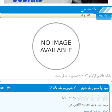
اختصاصی
جشنواره‌ها
گفت و گو
پلنگ طلایی لوکارنو ۲۰۲۲ به فیلمی از برزیل رسید
فهرست فیلم‌های بخش مسابقه جشنواره فیلم ونیز ۲۰۲۲ مشخص شد، سهم پررنگ ایرانی‌ها
ونیز با سس تارانتینو - 7 شهریورماه 1389
بیرون راندن فیلم‌های منتسب به حامیان کرملین از جشنواره کن، راه برای مستقل‌ها باز است
رتبه 0.00 (0 رای)
نوشته شده توسط تحریریه آکادمی هنر
دسته:
یادداشت تحریریه