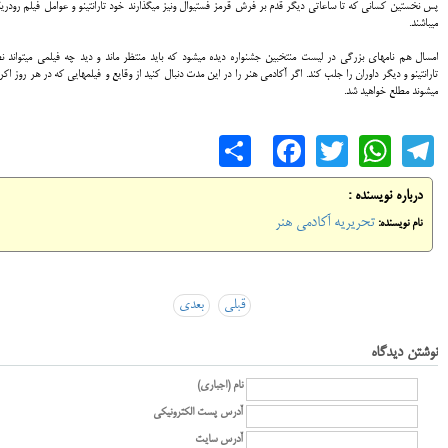
پس نخستین کسانی که تا ساعاتی دیگر قدم بر فرش قرمز فستیوال ونیز می‎گذارند خود تارانتینو و عوامل فیلم ر
می‎باشند.
امسال هم نام‎های بزرگی در لیست منتخبین جشنواره دیده می‎شود که باید منتظر مان
تارانتینو و دیگر داوران را جلب کند. اگر آکادمی هنر را در این مدت دنبال کنید از وقایع و فیلم‎هایی که در ه
می‎شوند مطلع خواهید شد.
Share
Facebook
WhatsApp
Twitter
Telegram
درباره نویسنده :
تحریریه آکادمی هنر
نام نویسنده:
قبلی
بعدی
نوشتن دیدگاه
نام (اجباری)
آدرس پست الکترونیکی
آدرس سایت