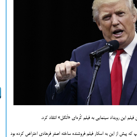
فیلم این رویداد سینمایی به فیلم کُره‌ای «اَنگل» انتقاد کرد.
پ که پیش از این به اسکار فیلم فروشنده ساخته اصغر فرهادی اعتراض کرده بود