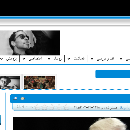
صی
نقد و بررسی
یادداشت
رویداد
اختصاصی
پژوهش
رتبه 0.00 (0 رای)
ی آمریکا
منتشر شده در 1398-12-02 12:53