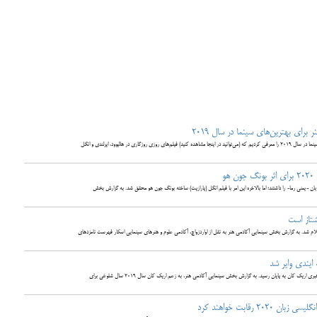
برای بهترین‌های سینما در سال 2019
در یک نظرسنجی از نویسندگان و پژوهشگران آکادمی هنر بهترین‌های سینما در سال 2019 را معرفی کردیم که (می‌توانید در اینجا مشاهده کنید) فیلم‌های روزی روزگاری در هالیوود، ایرلندی و انگل
و
ن -یعنی رما- را داشتند؛ اما بالاخره این امر با فیلم انگل (پارازیت) ساخته بونگ جون هو محقق شد. به گزارش بخش
وره جوایز سینمایی اسکار در ۲۴ شاخه گوناگون اعلام شد. به گزارش بخش سینمایی آکادمی هنر به نقل از اواردزواچ، آکادمی علوم و هنرهای سینمایی اسکار فهرست نامزدهای
 ایندی وایر شد
با شرکت 304 منتقد از ده‌ها کشور، نظرسنجی بزرگ سال ایندی‌وایر به رهبری اریک کان به پایان رسید. به گزارش بخش سینمایی آکادمی هنر، به زعم اریک کان سال 2019 سال شلوغی برای
 رقابت خواهند کرد