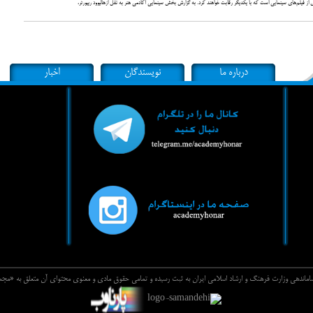
از فیلم‌های سینمایی است که با یکدیگر رقابت خواهند کرد. به گزارش بخش سینمایی آکادمی هنر به نقل ازهالیوود ریپورتر،
درباره ما
نویسندگان
اخبار
 ساماندهي وزارت فرهنگ و ارشاد اسلامي ايران به ثبت رسيده و تمامي حقوق مادي و معنوي محتواي آن متعلق به «م