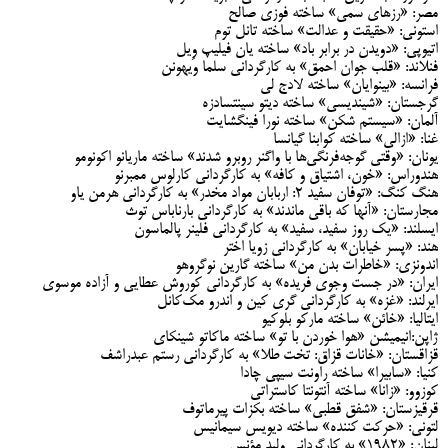
مصر: «رز‌های سمی» ساخته فوزی صالح
استونی: «حقیقت و عدالت» ساخته تانل توم
اتیوپی: «دویدن در برابر باد» ساخته یان فیلیپ وِیل
فنلاند: «قلب جوان احمق» به کارگردانی سلما ویهونن
فرانسه: «بینوایان» ساخته لادج لی
گرجستان: «شیندیسی» ساخته دیتو سینتسادزه
آلمان: «سیستم شکن» ساخته نورا فینگشایت
غنا: «ازالی» ساخته کوابنا گیانسا
یونان: «وقتی گوجه‌فرنگی‌ها با واگنر روبرو شدند» ساخته ماریانو اکونومو
هندوراس: «خون، اشتیاق و کافه» به کارگردانی کارلوس ممبرنو
هنگ کنگ: «توفان سفید 2: اربابان مواد مخدر» به کارگردانی هرمن یاو
مجارستان: «آنها که باقی ماندند» به کارگردانی بارناباس توث
ایسلند: «یک روز سفید، سفید» به کارگردانی فلینر پالماسون
هند: «پسر خیابان» به کارگردانی زویا اختر
اندونزی: «خاطرات بدن من» ساخته گارین نوگروهو
ایران: «در جست وجوی فریده» به کارگردانی کوروش عطایی و آزاده موسوی
ایرلند: «غزه» به کارگردانی گری کین و اندرو مک‌کانل
ایتالیا: «خائن» ساخته مارکو بلوکیو
ژاپن:انیمیشن «هوا خوردن با تو» ساخته ماکاتو شینکای
قزاقستان: «خانات قزاق: تخت طلا» به کارگردانی رستم عبدراشف
کنیا: «سابیرا» ساخته راونت سیپی چادا
کوزوو: «زانا» ساخته آنتونتا کاستراتی
قرقیزستان: «شفق قطبی» ساخته بکزات پیرماتوف
لتونی: «حرکت کننده» ساخته دیویس سیمانیس
لبنان: «1982» به کارگردانی ولید مؤنس