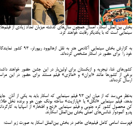
بخش بین‌الملل اسکار، امسال همچون سال‌های گذشته میزبان تعداد زیادی از فیلم‌ها
سینمایی است که با یکدیگر رقابت خواهند کرد.
به گزارش بخش سینمایی آکادمی هنر به نقل ازهالیوود ریپورتر، 93 کشور ن
خود را برای حضور در اسکار مشخص کرده‌اند.
کشورهای غنا، نیجریه و ازبکستان برای اولین‌بار در این جشن حضور خواهند داشت
برخی از کشورها مانند «ایران» و «مالزی» فیلم‌ مستند برای حضور در این مراس
ارسال کرده‌اند.
به‌نظر می‌رسد که از میان این 93 فیلم سینمایی که اسکار باید به یکی از آنان جای
بدهد، فیلم سینمایی «انگل» یا «پارازیت» ساخته بونگ جون هو و برنده نخل طلا
کن محصول کشور کره جنوبی و فیلم سینمایی «رنج و افتخار» از اسپانیا به کارگردان
پدرو آلمودوار شانس‌های اصلی بخش بین‌الملل اسکارند.
فهرست اسامی کامل فیلم‌های حاضر در بخش بین‌الملل اسکار به صورت زیر است: