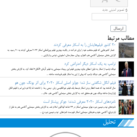
تصویر امنیتی جدید
ارسال
مطالب مرتبط
۲۰ کشور فیلم‌هایشان را به اسکار معرفی کردند
شمار کشورهایی که فیلم منتخب خود را برای شرکت در رقابت بهترین فیلم بین‌المللی اسکار ۲۰۲۳ معرفی کردند به ۲۰ رسید. به
گزارش بخش سینمیای آکادمی هنر، الجزایر، یونان، مجارستان، اسلوونی، تونس و اوکراین ...
ترامپ به یک اسکار دیگر اعتراض کرد
دونالد ترامپ از اسکار به دلیل اعطای جایزه بهترین فیلم این رویداد سینمایی به فیلم کُره‌ای «اَنگل» انتقاد کرد. به گزارش بخش
سینمایی آکادمی هنر، دونالد ترامپ که پیش از این به اسکار فیلم فروشنده ساخته ...
فیلم انگل شگفتی ساز شد؛ جوایز اصلی اسکار 2020 برای اثر بونگ جون هو
سال گذشته بود که همه انتظار بردن اسکار توسط یک فیلم غیرانگلیسی زبان -یعنی رما- را داشتند؛ اما بالاخره این امر با فیلم انگل
(پارازیت) ساخته بونگ جون هو محقق شد. به گزارش بخش سینمایی آکادمی هنر، علاو ...
نامزدهای اسکار 2020 معرفی شدند؛ جوکر پیشتاز است
نامزدهای نود و دومین دوره جوایز سینمایی اسکار در ۲۴ شاخه گوناگون اعلام شد. به گزارش بخش سینمایی آکادمی هنر به نقل از
اواردزواچ، آکادمی علوم و هنرهای سینمایی اسکار فهرست نامزدهای نود و دومین دوره ج ...
تحلیل