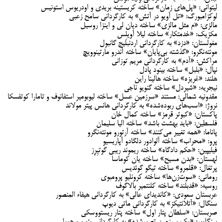
لیتوانی: «پل‌های زمان» ساخته کریستینه بریدی و اودریوس استونیس
لوکزامبورگ: «تل آویو در آتش» به کارگردانی سامح زعبی
مالزی: «م مثل مالزی» ساخته دیان لی و اینزا روسیل
مکزیک: «خدمتکار» ساخته لیلا آویلِس
مغولستان: «دزد» به کارگردانی اردنبلیج گانبول
مونته‌نگرو: «گذشته بی‌پایان» ساخته آندرو مارتینوویچ
مراکش: «آدم» به کارگردانی مریم توزانی
نپال: «بلبل» ساخته بینود پادل
هلند: «غریزه» ساخته هالینا راین
نیجریه: «شیردل» ساخته گنویو ناجی
مقدونیه شمالی: مستند «سرزمین عسل» ساخته لیوبومیر استفانوف و تامارا کوتفسکا
نروژ: «اسب‌های ربوده‌شده» به کارگردانی هانس پیتر مولاند
پاکستان: «کبوتر قرمز» ساخته کمال خان
فلسطین: «باید بهشت باشد» ساخته الیا سلیمان
پاناما: «همه تغییر می‌کنند» ساخته آرتورو مونته‌نگرو
پرو: «محراب» ساخته آلوادور دلگادو آپاریسیو
فیلیپین: «حکم دادگاه» ساخته ریموند ریبی گوتیِرِز
لهستان: «بدن مسیح» ساخته یان کوماسا
پرتغال: «قلمرو» ساخته تیگو گوئدیس
رومانی: «سوت‌زن‌ها» ساخته کرونلیو پرومبوی
روسیه: «قدبلند» ساخته کلنتمیر بالاگوف
عربستان سعودی: «کاندیدای عالی» به کارگردانی هیفاء المنصور
سنگال: «آتلانتیکز» به کارگردانی ماتی دیوپ
صربستان: «سلطان پتار اول» ساخته پتار ریستووسکی
سنگاپور: «یک سرزمین تصورشده» به کارگردانی یئو سو هووا