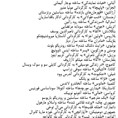
آلبانی: «هیات نمایندگی» ساخته بوجار آلیمانی
الجزایر: «پاپیچا» به کارگردانی مونیا مدور
آرژانتین: «قهرمان‌های بازنده» ساخته سباستین برنزستای
ارمنستان: «شب طولانی» به کارگردانی ادگار باقداساریان
استرالیا: «سرزندگی» ساخته رود راتین
اتریش: «جوی» ساخته سودابه مرتضایی
بنگلادش: «آلفا» به کارگردانی ناصرالدین یوسف
بلاروس: «اولین اجرا» به کارگردانی آناستازیا میروشنیچنکو
بلژیک: «مادران ما» ساخته سزار دیاز
بولیوی: «برایت دلتنگ شدم» ساخته رودریگو بلوت
بوسنی و هرزگوین: «پسر» ساخته اینس تاوونیچ
برزیل: «زندگی نامرئی» به کارگردانی کریم اینوز
بلغارستان: «آگا» ساخته میلکو لازاروف
کامبوج: «در زندگی موسیقی» به کارگردانی کایلی سو و سوک ویسال
کانادا: «آنتیگون» ساخته سوفی دراسپ
شیلی: «عنکبوت» به کارگردانی آندرس وود
چین: «نژا» ساخته یو یانگ
کلمبیا: «مانوس» ساخته آلخاندرو لاندس
کاستاریکا: «بیداری مورچه‌ها» ساخته آنتونلا سوداساسی فورنیس
کرواسی: «مالی» ساخته آنتونیو نوییک
کوبا: «یک مترجم» ساخته سباستین و رودریگو باریوسو
جمهوری چک: «پرنده نقاشی شده» ساخته واسلاو مارهول
دانمارک: «ملکه قلب‌ها» به کارگردانی می‌ال توخی
جمهوری دومینیکن: «آپاراتچی» به کارگردانی خوزه ماریا گابرال
اکوادور: «بلندترین شب» به کارگردانی گابریله کالواچه