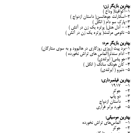
بهترین بازیگر زن:
۱-آکوافینا( وداع )
۲-اسکارلت جوهانسن( داستان ازدواج )
۳-پارک سو دام ( انگل )
۴- - آدل هنل( پرتره یک زن در آتش )
۵- نائومی مرلنت( پرتره یک زن در آتش )
بهترین بازیگر مرد:
1-برد پیت (روزی روزگاری در هالیوود و به سوی ستارگان)
۲- ادام سندلر(الماس های تراش نخورده )
۳-جو پشی( ایرلندی)
۴- کان هونگ سانگ ( انگل )
۵- دنیرو ( ایرلندی)
بهترین فیلمبرداری:
1- 1917
2- جوکر
3- دو پاپ
4- داستان ازدواج
5- فورد برابر فراری
بهترین موسیقی:
1- الماس‌های تراش نخورده
2- جوکر