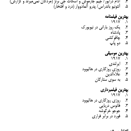
4. آدام درایور/ جیم جارموش و اسکات جی برنز (مردگان نمی‌میرند و گزارش)
5. آنتونیو باندراس/ پدرو آلمادووار (درد و افتخار)
بهترین فیلمنامه
1. 1917
2. یک روز بارانی در نیویورک
3. پادشاه
4. چاقوکشی
5. دو پاپ
بهترین موسیقی
1. 1917
2. ایرلندی
3. روزی روزگاری در هالیوود
4. علاءالدین
5. به سوی ستارگان
بهترین فیلمبرداری
1. 1917
2. روزی روزگاری در هالیوود
3. فانوس دریایی
4. جوجو خرگوشه
5. فورد در برابر فراری