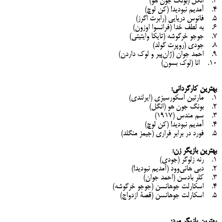
3. انگل (بونگ جون هو)
4. آمدیم نبودید! (کن لوچ)
5. فانوس دریایی (رابرت اگرز)
6. به ‌لطف خدا (فرانسوا اوزون)
7. جوجو خرگوشه (تایکا وایتیتی)
8. جودی (روپرت گولد)
9. احمد جوان (ژان‌پیر و لوک داردن)
10. انا (لوک بسون)
بهترین کارگردانی:
1. مارتین اسکورسیزی (ایرلندی)
2. بونگ جون هو (انگل)
3. سم مندس (1917)
4. آمدیم نبودید! (کن لوچ)
5. فورد در برابر فراری (جیمز منگلد)
بهترین بازیگر زن:
1. رنه زلوگر (جودی)
2. دبی هانی‌وود (آمدیم نبودید!)
3. کلر بادسن (احمد جوان)
4. اسکارلت جوهانسن (جوجو خرگوشه)
5. اسکارلت جوهانسن (قصۀ ازدواج)
بهترین بازیگر مرد: