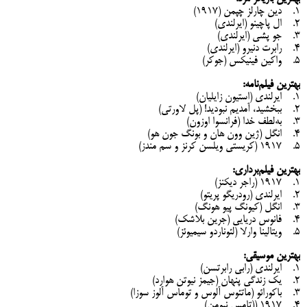
1. دین چارلز چپمن (1917)
2. ال پاچینو (ایرلندی)
3. جو پشی (ایرلندی)
4. رابرت دنیرو (ایرلندی)
5. واکین فینیکس (جوکر)
بهترین فیلم‌نامه:
1. ایرلندی (استیون زایلیان)
2. ببخشید، آمدیم نبودید! (پل لاورتی)
3. به‌لطف خدا (فرانسوا اوزون)
4. انگل (ژین وون هان و بونگ جون هو)
5. 1917 (کریستی ویلسن کرنز و سم مندز)
بهترین فیلم‌برداری:
1. 1917 (راجر دیکنز)
2. ایرلندی (رودریگو پریتو)
3. انگل (کیونگ پیو هونگ)
4. فانوس دریایی (جرین بلاشک)
5. ویتالینا وارلا (لئوناردو سیمیوئز)
بهترین موسیقی:
1. ایرلندی (رابی رابرتسن)
2. یک زندگی پنهان (جیمز نیوتن هوارد)
3. باکورائو (ماتئوس آلوس و توماس آلوز سوزا)
4. 1917 ((تامس نیومن)