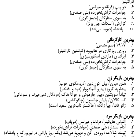
تارانتینو)
6. دو پاپ (فرناندو میرلس)
7. جواهرات تراش‌نخورده (بنی صفدی)
8. به سوی ستارگان (جیمز گری)
9. گزارش (اسکات جی برنز)
10. پادشاه (دیوید می‌شد)
بهترین کارگردانی
1. 1917 (سم مندس)
2. روزی روزگاری در هالیوود (کوئنتین تارانتینو)
3. ایرلندی (مارتین اسکورسیزی)
4. جواهرات تراش‌نخورده (بنی صفدی)
5. به سوی ستارگان (جیمز گری)
بهترین بازیگر زن
1. هلن میرن/ بیل کون‌دون (دروغگوی خوب)
2. پنه‌لوپه کروز/ پدرو آلمادووار (درد و افتخار)
3. تیلدا سوینتون/جیم جارموش و جوانا هاگ (مردگان نمی‌میرند و سوغاتی)
4. ک. کالان/ رایان جانسون (چاقوکشی)
5. ژائو تائو/ جیا ژانکه (خاکستر ناب‌ترین سفید است)
بهترین بازیگر مرد
1. آنتونی هاپکینز/ فرناندو میرلس (دوپاپ)
2. آدام سندلر/ بنی صفدی (جواهرات تراش‌نخورده)
3. تیمته شالامه/ وودی آلن و دیوید می‌شد (یک روز بارانی در نیویورک و پادشاه)