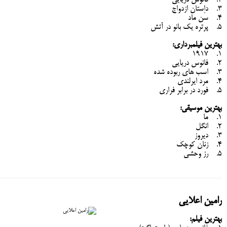
2. فانوس دریایی
3. داستان ازدواج
4. سَن ماد
5. پرتره یک بانو در آتش
بهترین فیلمبرداری:
1. 1917
2. فانوس دریایی
3. اسب های ربوده شده
4. مرد ایرلندی
5. فورد در برابر فراری
بهترین موسیقی:
1. ما
2. انگل
3. دیروز
4. زنان کوچک
5. رز وحشی
رامین اعلایی
بهترین فیلم: