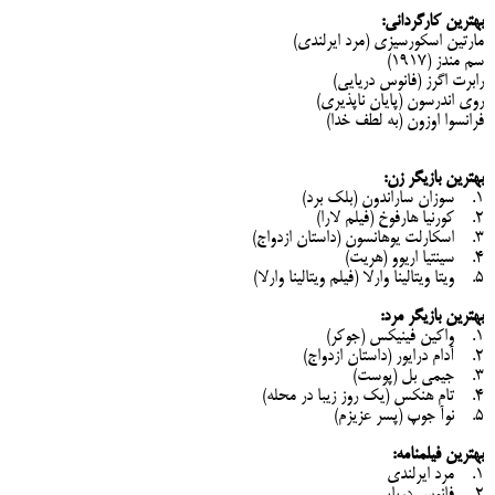
بهترین کارگردانی:
مارتین اسکورسیزی (مرد ایرلندی)
سم مندز (1917)
رابرت اگرز (فانوس دریایی)
روی اندرسون (پایان ناپذیری)
فرانسوا اوزون (به لطف خدا)
بهترین بازیگر زن:
1. سوزان ساراندون (بلک ‌برد)
2. کورنیا هارفوخ (فیلم لارا‌)
3. اسکارلت یوهانسون (داستان ازدواج)
4. سینتیا اریوو (هریت)
5. ویتا ویتالینا وارلا (فیلم ویتالینا وارلا)
بهترین بازیگر مرد:
1. واکین فینیکس (جوکر)
2. آدام درایور (داستان ازدواج)
3. جیمی بل (پوست)
4. تام هنکس (یک روز زیبا در محله)
5. نوآ جوپ (پسر عزیزم)
بهترین فیلمنامه:
1. مرد ایرلندی