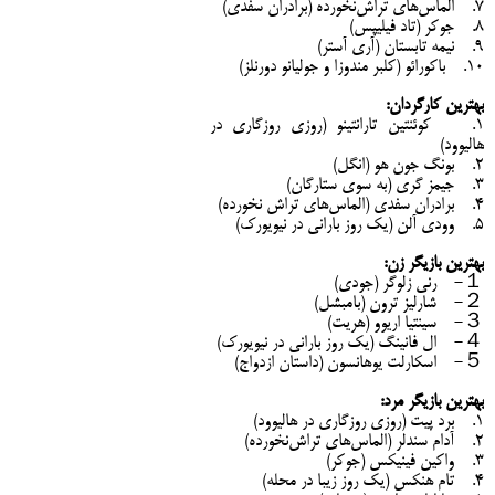
7. الماس‌های تراش‌نخورده (برادران سفدی)
8. جوکر (تاد فیلیپس)
9. نیمه تابستان (آری آستر)
10. باکورائو (کلبر مندوزا و جولیانو دورنلز)
بهترین کارگردان:
1. کوئنتین تارانتینو (روزی روزگاری در
هالیوود)
2. بونگ جون هو (انگل)
3. جیمز گری (به سوی ستارگان)
4. برادران سفدی (الماس‌های تراش نخورده)
5. وودی آلن (یک روز بارانی در نیویورک)
بهترین بازیگر زن:
１- رنی زلوگر (جودی)
２- شارلیز ترون (بامبشل)
３- سینتیا اریوو (هریت)
４- ال فانینگ (یک روز بارانی در نیویورک)
５- اسکارلت یوهانسون (داستان ازدواج)
بهترین بازیگر مرد:
1. برد پیت (روزی روزگاری در هالیوود)
2. آدام سندلر (الماس‌های تراش‌نخورده)
3. واکین فینیکس (جوکر)
4. تام هنکس (یک روز زیبا در محله)