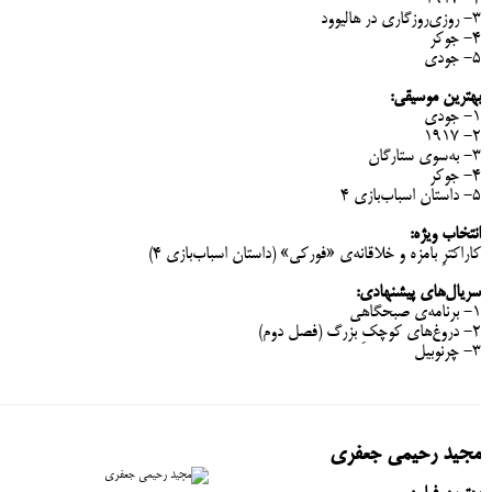
۲- ۱۹۱۷
۳- روزی‌روزگاری در هالیوود
۴- جوکر
۵- جودی
بهترین موسیقی:
۱- جودی
۲- ۱۹۱۷
۳- به‌سوی ستارگان
۴- جوکر
۵- داستان اسباب‌بازی ۴
انتخاب ویژه:
کاراکترِ بامزه و خلاقانه‌ی «فورکی» (داستان اسباب‌بازی ۴)
سریال‌های پیشنهادی:
۱- برنامه‌ی صبحگاهی
۲- دروغ‌های کوچکِ بزرگ (فصل دوم)
۳- چرنوبیل
مجید رحیمی جعفری