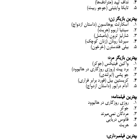
4. نداف لپید (مترادف‌ها)
5. تایکا وایتیتی (جوجو ربیت)
بهترین بازیگر زن:
1. اسکارلت یوهانسون (داستان ازدواج)
2. سینتیا اریوو (هریت)
3. شارلیز ترون (بامبشل)
4. سیرشا رونان (زنان کوچک)
5. بیلی فلدسترن (خرخون)
بهترین بازیگر مرد:
1. واکین فینیکس (جوکر)
2. برد پیت (روزی روزگاری در هالیوود)
3. جو پشی (ایرلندی)
4. کریستین بیل (فورد برابر فراری)
5. آدام درایور (داستان ازدواج)
بهترین فیلمنامه:
1. روزی روزگاری در هالیوود
2. جوکر
3. مردگان نمی‌میرند
4. فانوس دریایی
5. هریت
بهترین فیلمبرداری: