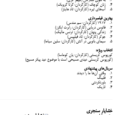
3. به سوی ستارگان (جیمز گری)
4. زنان کوچک (کارگردان: گرتا گرویک)
5. آب‌های تیره (کارگردان: تاد هاینز)
بهترین فیلمبرداری
1. 1917 (کارگردان: سم مندس)
2. فانوس دریایی (کارگردان: رابرت ایگرز)
3. زندگی پنهان (کارگردان: ترنس مالیک)
4. جوکر (کارگردان: تاد فیلیپس)
5. سیمای بانویی در آتش (کارگردان: سلین سیاما)
انتخاب ویژه:
کورپوس کریستی (کارگردان: یان کوماسا)
(کورپوس کریستی عیدی مسیحی است با موضوع عید پیکر مسیح)
سریال‌های پیشنهادی
1. وقتی آن‌ها ما را دیدند
2. فلیبگ
3. باورنکردنی
4. تاریک
خشایار سنجری