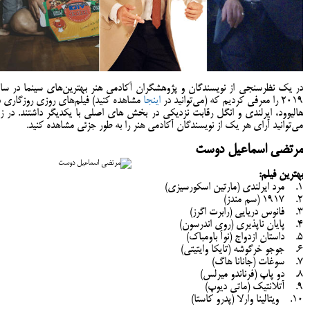
در یک نظرسنجی از نویسندگان و پژوهشگران آکادمی هنر بهترین‌های سینما در سا
2019 را معرفی کردیم که (می‌توانید در
اینجا
مشاهده کنید) فیلم‌های روزی روزگاری د
هالیوود، ایرلندی و انگل رقابت نزدیکی در بخش های اصلی با یکدیگر داشتند. در زی
می‌توانید آرای هر یک از نویسندگان آکادمی هنر را به طور جزئی مشاهده کنید.
مرتضی اسماعیل دوست
بهترین فیلم:
1. مرد ایرلندی (مارتین اسکورسیزی)
2. 1917 (سم مندز)
3. فانوس دریایی (رابرت اگرز)
4. پایان ناپذیری (روی اندرسون)
5. داستان ازدواج (نوآ باومباک)
6. جوجو خرگوشه (تایکا وایتیتی)
7. سوغات (جانانا هاگ)
8. دو پاپ (فرناندو میرلس)
9. آتلانتیک (ماتی دیوپ)
10. ویتالینا وارلا (پدرو کاستا)