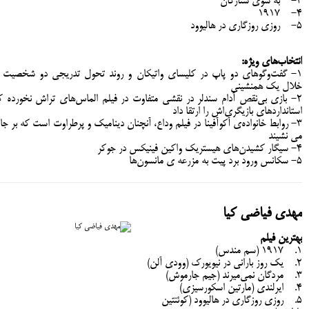
3- به سوی ستارگان
4- 1917
5- روزی روزگاری در هالیوود
انتخاب‌های ویژه:
۱- گفت‌وگوهای دو پاپ در کلیسای واتیکان و روند تحول تدریجی دو شخصیت ا
خلال یک همنشینی
۲- بازی بی‌نقص آدام سندلر در نقشی متفاوت در فیلم الماس‌های تراش نخورده ک
استانداردهای بازیگری‌اش را ارتقا داد
۳- روابط خانواده‌ی آکوآفینا در فیلم وداع، آنچنان دینامیک و پرطراوت است که بر جا
می نشیند
۴- سیگار کشیدن‌های هیستریک واکین فینیکس در جوکر
۵- سکانس ورود برد پیت به مزرعه ی مانسون‌ها
مهدی فیاضی کیا
بهترین فیلم‌
1. 1917 (سم مندس)
2. یک روز بارانی در نیویورک (وودی آلن)
3. مردگان نمی‌میرند (جیم جارموش)
4. ایرلندی (مارتین اسکورسیزی)
5. روزی روزگاری در هالیوود (کوئنتین