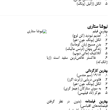
5. انگل (ژائیل ژونگ)
نیوشا ستاری
بهترین فیلم
1. آمدیم نبودید (کن لوچ)
2. انگل (بونگ جون-هو)
3. بدن مسیح (یان کوماسا)
4. زندگی پنهان (ترنس مالیک)
5. آتلانتیک (ماتی دیوپ)
6. خاکستر خالص‌ترین سفید است (ژیا
ژانگ‌که)
بهترین کارگردانی
1. 1917 (سم مندس)
2. فانوس دریایی (رابرت اگرز)
3. انگل (بونگ جون-هو)
4. به سوی ستارگان (جیمز گری)
5. جوکر (تاد فیلیپس)
بهترین فیلمنامه
(بدون در نظر گرفتن
فیلمنامه‌های اقتباسی)