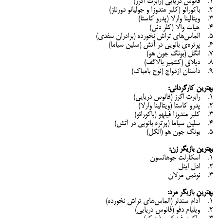
1. فانوس دریایی (رابرت اگرز)
2. باکورائو (کلبر مندوزا و جولیانو دورنلز)
3. ویتالینا وارلا (پدرو کاستا)
4. حیات والا (کلر دنی)
5. الماس‌های تراش نخورده (برادران سفدی)
6. پرتره‌ی بانویی در آتش (سلین سیاما)
7. انگل (بونگ جون هو)
8. دیلاق (کنتمیر بالاگف)
9. داستان ازدواج (نوح بامباک)
بهترین کارگردانی:
1. رابرت اگرز (فانوس دریایی)
2. پدرو کاستا (ویتالینا وارلا)
3. کلبر مندوزا فیلهو (باکورائو)
4. سلین سیاما (پرتره بانویی در آتش)
5. بونگ جون هو (انگل)
بهترین بازیگر زن:
1. اسکارلت جوهانسون
2. ادل اینل
3. نوئمی مرلان
بهترین بازیگر مرد:
1. آدام سندلر (الماس‌های تراش نخورده)
2. ویلیام دفو (فانوس دریایی)