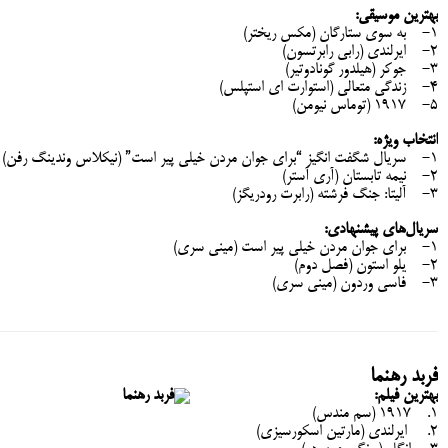
بهترین موسیقی:
1- به سوی ستارگان (مکس ریختر)
2- ایرلندی (رابی رابرتسون)
3- جوکر (هیلدور گونادوتیر)
4- زندگی متعالی (استوارت ای استپلس)
5- 1917 (توماس نیومن)
انتخاب ویژه:
1- سریال شگفت انگیز “برای جوان مردن خیلی پیر است” (نیکلاس وندینگ رفن)
2- نیمه تابستان (آری آستر)
3- آلیتا: جنگ فرشته (رابرت رودریگز)
سریال‌های پیشنهادی:
1- برای جوان مردن خیلی پیر است (مینی سری)
2- یلو استون (فصل دوم)
3- فاسی وردون (مینی سری)
فربد رهنما
بهترین فیلم:
1. 1917 (سم مندس)
2. ایرلندی (مارتین اسکورسیزی)