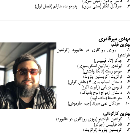
2. فاسی وردون (مینی سری)
3. غیرقابل انکار (مینی سری) - پدرخوانده هارلم (فصل اول)
مهدی میرقادری
بهترین فیلم:
1. روزی روزگاری در هالیوود (کوئنتین
تارانتینو)
2. جوکر (تاد فیلیپس)
3. ایرلندی (مارتین اسکورسیزی)
4. جوجو ربیت (تایکا وایتیتی)
5. ترانزیت (کریستین پتزولد)
6. داستان اسباب بازی 4 (جاش کولی)
7. فانوس دریایی (رابرت اگرز)
8. داستان ازدواج (نوح بامباک)
9. مترادف‌ها (نداف لپید)
10. مردگان نمی میرند (جیم جارموش)
بهترین کارگردانی:
1. کوئنتین تارانتینو (روزی روزگاری در هالیوود)
2. تاد فیلیپس (جوکر)
3. کریستین پتزولد (ترانزیت)