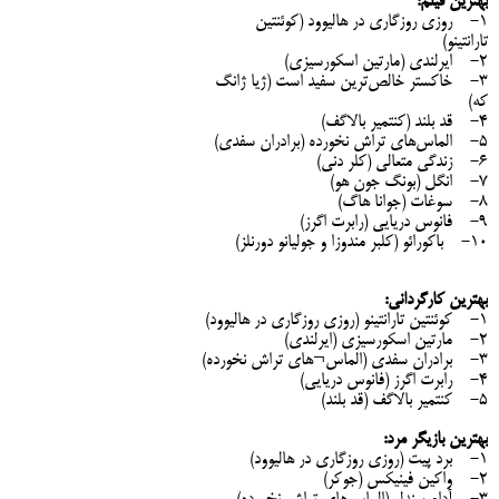
بهترین فیلم:
1- روزی روزگاری در هالیوود (کوئنتین
تارانتینو)
2- ایرلندی (مارتین اسکورسیزی)
3-
خاکستر خالص‌ترین سفید است (ژیا ژانگ
که)
4- قد بلند (کنتمیر بالاگف)
5- الماس‌های تراش نخورده (برادران سفدی)
6- زندگی متعالی (کلر دنی)
7- انگل (بونگ جون هو)
8- سوغات (جوانا هاگ)
9- فانوس دریایی (رابرت اگرز)
10- باکورائو (کلبر مندوزا و جولیانو دورنلز)
بهترین کارگردانی:
1- کوئنتین تارانتینو (روزی روزگاری در هالیوود)
2- مارتین اسکورسیزی (ایرلندی)
3- برادران سفدی (الماس¬های تراش نخورده)
4- رابرت اگرز (فانوس دریایی)
5- کنتمیر بالاگف (قد بلند)
بهترین بازیگر مرد:
1- برد پیت (روزی روزگاری در هالیوود)
2- واکین فینیکس (جوکر)