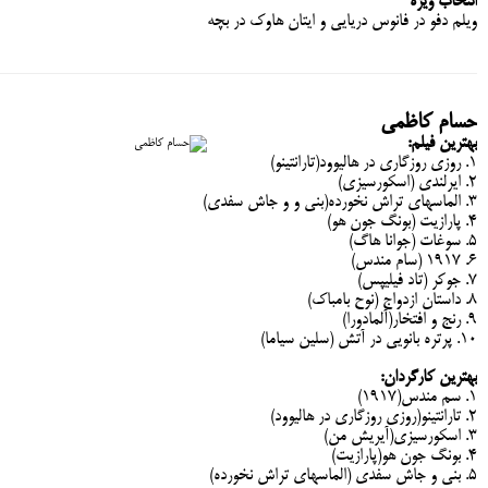
انتخاب ویژه
ویلم دفو در فانوس دریایی و ایتان هاوک در بچه
حسام کاظمی
بهترین فیلم:
1. روزی روزگاری در هالیوود(تارانتینو)
2. ایرلندی (اسکورسیزی)
3. الماسهای تراش نخورده(بنی و و جاش سفدی)
4. پارازیت (بونگ جون هو)
5. سوغات (جوانا هاگ)
6. 1917 (سام مندس)
7. جوکر (تاد فیلیپس)
8. داستان ازدواج (نوح بامباک)
9. رنج و افتخار(آلمادورا)
10. پرتره بانویی در آتش (سلین سیاما)
بهترین کارگردان:
1. سم مندس(1917)
2. تارانتینو(روزی روزگاری در هالیوود)
3. اسکورسیزی(آیریش من)
4. بونگ جون هو(پارازیت)
5. بنی و جاش سفدی (الماسهای تراش نخورده)