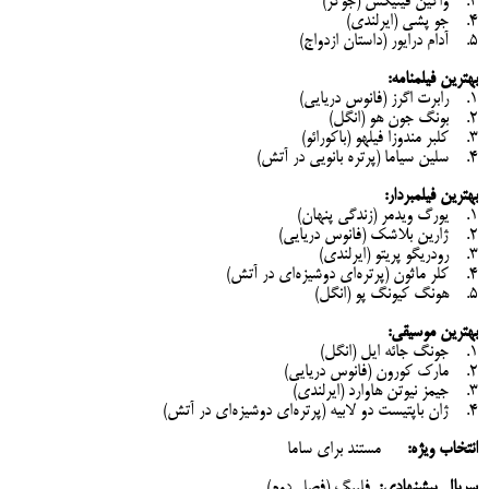
3. واکین فینیکس (جوکر)
4. جو پشی (ایرلندی)
5. آدام درایور (داستان ازدواج)
بهترین فیلمنامه:
1. رابرت اگرز (فانوس دریایی)
2. بونگ جون هو (انگل)
3. کلبر مندوزا فیلهو (باکورائو)
4. سلین سیاما (پرتره بانویی در آتش)
بهترین فیلمبردار:
1. یورگ ویدمر (زندگی پنهان)
2. ژارین بلاشک (فانوس دریایی)
3. رودریگو پریتو (ایرلندی)
4. کلر ماثون (پرتره‌ای دوشیزه‌ای در آتش)
5. هونگ کیونگ پو (انگل)
بهترین موسیقی:
1. جونگ جائه ایل (انگل)
2. مارک کورون (فانوس دریایی)
3. جیمز نیوتن هاوارد (ایرلندی)
4. ژان باپتیست دو لابیه (پرتره‌ای دوشیزه‌ای در آتش)
انتخاب ویژه:
مستند برای ساما
سریال پیشنهادی:
فلیبگ (فصل دوم)