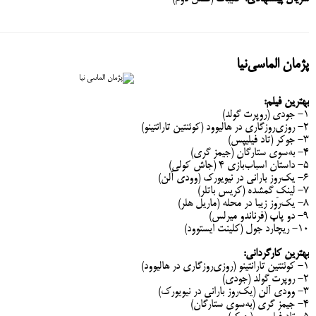
پژمان الماسی‌نیا
بهترین فیلم:
۱- جودی (روپرت گولد)
۲- روزی‌روزگاری در هالیوود (کوئنتین تارانتینو)
۳- جوکر (تاد فیلیپس)
۴- به‌سوی ستارگان (جیمز گری)
۵- داستان اسباب‌بازی ۴ (جاش کولی)
۶- یک‌روز بارانی در نیویورک (وودی آلن)
۷- لینکِ گمشده (کریس باتلر)
۸- یک‌روز زیبا در محله (ماریل هلر)
۹- دو پاپ (فرناندو میرلس)
۱۰- ریچارد جول (کلینت ایستوود)
بهترین کارگردانی:
۱- کوئنتین تارانتینو (روزی‌روزگاری در هالیوود)
۲- روپرت گولد (جودی)
۳- وودی آلن (یک‌روز بارانی در نیویورک)
۴- جیمز گری (به‌سوی ستارگان)