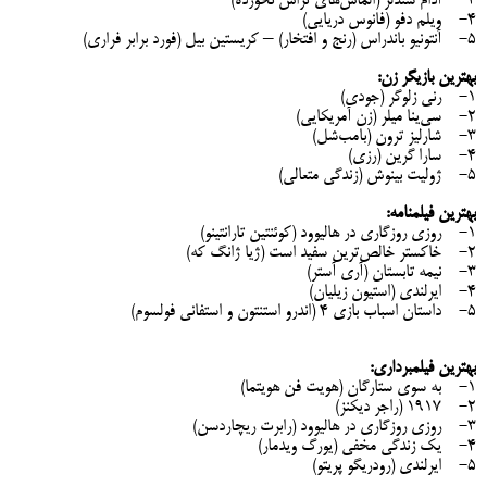
3- آدام سندلر (الماس‌های تراش نخورده)
4- ویلم دفو (فانوس دریایی)
5- آنتونیو باندراس (رنج و افتخار) – کریستین بیل (فورد برابر فراری)
بهترین بازیگر زن:
1- رنی زلوگر (جودی)
2- سی‎‌ینا میلر (زن آمریکایی)
3- شارلیز ترون (بامب‌شل)
4- سارا گرین (رزی)
5- ژولیت بینوش (زندگی متعالی)
بهترین فیلمنامه:
1- روزی روزگاری در هالیوود (کوئنتین تارانتینو)
2- خاکستر خالص‌ترین سفید است (ژیا ژانگ که)
3- نیمه تابستان (آری آستر)
4- ایرلندی (استیون زیلیان)
5- داستان اسباب بازی ۴ (اندرو استنتون و استفانی فولسوم)
بهترین فیلمبرداری:
1- به سوی ستارگان (هویت فن هویتما)
2- 1917 (راجر دیکنز)
3- روزی روزگاری در هالیوود (رابرت ریچاردسن)
4- یک زندگی مخفی (یورگ ویدمار)
5- ایرلندی (رودریگو پریتو)