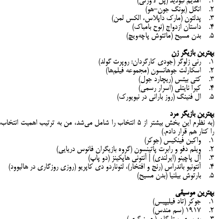
1. آمدیم نبودید (پل لاورتی)
2. انگل (بونگ جون-هو)
3. پدلتون (مارک داپلاس، الکس لمن)
4. داستان ازدواج (نوح بامباک)
5. بدن مسیح (ماتئوش پاچه‌ویچ)
بهترین بازیگر زن
1. رنی زلوگر (جودی کارگردان: روپرت گولد)
2. اسکارلت جوهانسون (مجموعه فیلم‌ها)
3. کتی بیتس (ریچارد جول)
4. کیرا نایتلی (اسرار رسمی)
5. ال فنینگ (روز بارانی در نیویورک)
بهترین بازیگر مرد
(به نظرم این بخش بیشتر از 5 انتخاب را شامل می‌شد، من به ترتیب اهمیت انتخاب‌
را کنار هم قرار دادم.)
1. واکین فینکیس (جوکر)
2. ویلم دفو و رابرت پاتینسون (گروه بازیگران فانوس دریایی)
3. آل پاچینو (ایرلندی) | آنتونی هاپکینز (دو پاپ)
4. آنتونیو باندراس (رنج و افتخار)، لئوناردو دی کاپریو (روزی روزگاری در هالیوود)
5. بارتوش بیلنیا (بدن مسیح)
بهترین موسیقی
1. جوکر (تاد فیلیپیس)
2. 1917 (سم مندس)