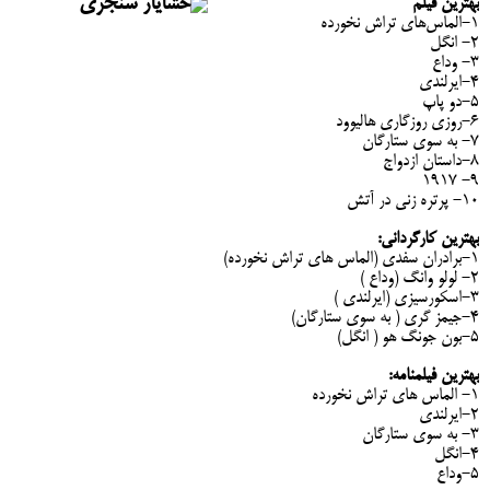
بهترین فیلم
۱-الماس‌های تراش نخورده
۲- انگل
۳- وداع
۴-ایرلندی
۵-دو پاپ
۶-روزی روزگاری هالیوود
۷- به سوی ستارگان
۸-داستان ازدواج
۹- ۱۹۱۷
۱۰- پرتره زنی در آتش
بهترین کارگردانی:
۱-برادران سفدی (الماس های تراش نخورده)
۲- لولو وانگ (وداع )
۳-اسکورسیزی (ایرلندی )
۴-جیمز گری ( به سوی ستارگان)
۵-بون جونگ هو ( انگل)
بهترین فیلمنامه:
۱- الماس های تراش نخورده
۲-ایرلندی
۳- به سوی ستارگان
۴-انگل
۵-وداع