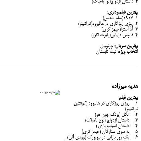
4. داستان ازدواج(نوآ بامباک)
بهترین فیلمبرداری:
1. 1917(سام مندس)
2. روزی روزگاری در هالیوود(تارانتینو)
3. آد آسترا(جیمز گری)
4. فانوس دریایی(رابرت اگرز)
بهترین سریال:
چرنوبیل
انتخاب ویژه:
نیمه تابستان
هدیه میرزاده
بهترین فیلم
1. روزی روزگاری در هالیوود (کوئنتین
تارانتینو)
2. انگل (بونگ جون هو)
3. داستان ازدواج (نوح بامباک)
4. داستان اسباب بازی (
5. به سوی ستارگان (جیمز گری)
6. یک روز بارانی در نیویورک (وودی آلن)