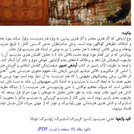
چکیده:
نوع ارتباطی که آثار هنری معاصر با آثار هنری پیشین، به ویژه هنر مدرنیست، برقرار می­کند مورد بحث­
و اختلاف نظرهای گوناگون بوده است. برخی صاحب­نظران مدعی گسستی کامل با تاریخ مدرنیس
بوده­اند و برخی تلاش کرده­اند تا هنر معاصر را نیز به نوعی در امتداد هنر مدرنیسم قرار دهند.
رویکردی که در این گفتار مورد توجه ماست تلاش دارد تا با تحلیل گفتمان هنری مدرنیسم، آن را 
چارچوب تاریخی­اش قرار دهد و برخلاف ادعاهای جذم گرایانه­ی خودش تنوع و تکثر آنرا آشکار کند. 
با توجه به نظریات
ژاک رانسیر
در کتاب
آینده­ی تصویر
درهم­تنیدگی گفتمان انتقادی و آفرینش هنر
را اساس کار می­گیریم و تلاش می­کنیم بابررسی تاریخی یک مفهوم محوری مدرنیستی یعنی "تختی
اثر نقاشی، برخی پیچیدگی­های مفهومی را که هنر مدرنیست به آن دچار بوده است مورد بررسی قرا
دهیم. هدف ما نه ایجاد گسست با مدرنیسم و نه امتداد دادن مفهوم­های آن، بلکه به دست دادن دی
انتقادی است که می­تواند مفاهیم نوکانتی یا حتی پوزیتیوییستی هنر مدرنیست را از دیدگاه نظریه
کنش هنر امروز جالب توجه سازد. به طور خاص تحلیل ما دوره­ای را مورد تمرکز قرار می­دهد که د
چارچوب بحث رانسیر نبوده است. یعنی گذار از مدرنیسم گرینبرگی به مدرنیسم متاخر با محوریت آر
استاینبرگ و کنش هنری هنرمندانی چون راوشنبرگ و جونز که از جهتی میراث داران مارسل دوشا
قلمداد می­شوند.
کلید واژه­ها:
تختی؛ مدرنیسم؛ رانسیر؛ گرینبرگ؛ استاینبرگ؛ راوشنبرگ؛ نئودادا
دانلود مقاله (16 صفحه با فرمت PDF)