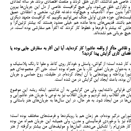
د خاصی هم نداشتند، آثاری خلق کردند و منفعت اقتصادی بردند. هر ساله تعدادی
زش و تکراری خلق می‌شود، ولی هیچ گرافیست خاصی از دل این جریان‌ها بیرون
کثراً بدون سواد آکادمیک و هیچ‌گونه دغدغه فکری، مذهبی و اعتقادی عمیق
افیست‌های حوزه هنری اوایل جنگ نمی‌توانیم بگوییم که گرافیست متعهد دیگری
م باشند. قدیمی‌های به‌جا مانده هم خیلی معدود هستند که بیشتر تزئین‌گرا و
بتی که بیشتر با فرم‌ها و خطوط کار کردند که اکثراً هم سفارشی بوده است، در
 هیچ جریانی هم نشده‌اند.
اشی متأثر از واقعه عاشورا کار کرده‌اید. آیا این آثار به سفارش جایی بوده یا
 فضای کاری گرایش پیدا کردید؟
وت کار شده است؛ از گواش، پاستل و خودکار روی کاغذ و مقوا تا رنگ پلاستیک و
به‌عنوان جریان اصلی کار، با من همراه بوده است. حتی اگر مجموعه‌ای هم
را پرداخته‌ و پیوندهایی با آن ایجاد کرده‌ام. در حقیقت، روح حماسی و جریان
آن بوده، باعث ایجاد این گرایش در من شده است.
های فراوانی داشته‌ایم، ولی من گرایشی به آن نداشتم. اینکه ریشه این موضوع
ن هنر انقلاب رشد کردیم و جریان انقلاب نیز به نوعی با جریان هنر عاشورایی و
ا در من ایجاد شود. به‌ هر حال، در این سال‌ها به جریان‌های هنر باستانی و
رایی درگیر بوده‌ام، هر زمان هم با رویکردها و فرمت‌های مختلف بوده است؛
اه نیز با برخوردی فرمالیستی و مدرن، ولی همیشه این جریان همراه من بوده
ر هنری‌ام را تشکیل می‌دهند. المان‌ها و موتیف‌های من بیشتر برگرفته از هنر