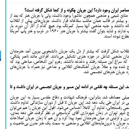
 معاصر ایران وجود دارد؟ این جریان چگونه و از کجا شکل گرفته است؟
ز منابع شیعی و مذهبی همچون عاشورا وجود داشت، ولی با جریان هنر که بعد از
 و بیشتر در قالب همان مکتب سقاخانه قرار داشت. جریان‌های پیش از انقلاب
نه داشتند و جنبه مذهبی آنها بسیار کمرنگ بود. هیچ کدام از آثار آن دوره، بار
مذهبی و معناگرایانه ندارند، اصلاً سنخیتی با مذهب ندارند و شاید بتوان گفت بیشتر با جریان هنر ۱۹۶۰ در غرب و هنر پاپ آمریکا
مطرح نبوده است.
 انقلاب شکل گرفت که بیشتر از دل یک جریان دانشجویی بیرون آمد. هنرمندان
ندان مذهبی شاغل در حوزه هنری تشکیل می‌دادند. افرادی مانند ناصر پلنگی،
د که سراغ این مسئله رفتند و دغدغه داشتند. رهرو این اشخاص، مباحثی بود که
ح شده بود و مثلاً جریان آهنگ‌های انقلابی و مداحی نیز همراه با جریان‌های
ارد جریان هنرهای تجسمی شد.
. این مسئله چه نقشی در ادامه این مسیر و جریان تجسمی در ایران داشت و تا
تحمیلی مصادف شد. بنابراین، فرهنگ شهادت و دفاع مقدس بسیار به این جریان
 در ایران طی یک دهه شد. این جریان تا قبل از دوران سازندگی تداوم داشت.
اشمی رفسنجانی، تداوم آن کاملاً احساس می‌شود. افول این جریان را هم می‌‌توان
سطح شهر تهران در زمان شهرداری آقای کرباسچی در نظر گرفت. طی دهه بعدی،
هنر مدرن و تزئینی در میان هنرمندان نمود پیدا کرد و آن هم تا زمان جریان اصلاحات
 هنر در ایران از یک جریان با درون‌مایه‌های انقلابی و مذهبی به سمت یک هنر مدرن بی‌خاصیت و
رکت کرد.