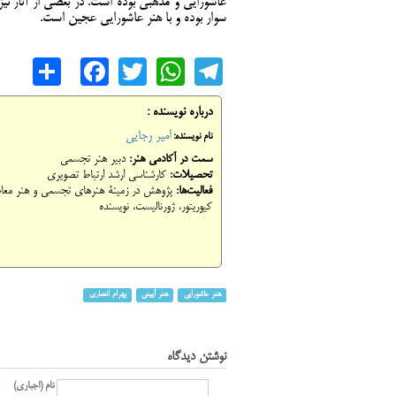
عاشورایی و مذهبی بوده است. در بعضی از آثار نی
سوار بوده و با هنر عاشورایی عجین است.
are
cebook
WhatsApp
Twitter
Telegram
درباره نویسنده :
امیر رجایی
نام نویسنده:
سمت در آکادمی هنر:
دبیر هنر تجسمی
تحصیلات:
کارشناسی ارشد ارتباط تصویری
فعالیت‌ها:
پژوهش در زمینۀ هنرهای تجسمی و هنر معاصر 
کیوریتور، ژورنالیست، نویسنده
هنر عاشورایی
هنر آیینی
بهرام انصاری
نوشتن دیدگاه
نام (اجباری)