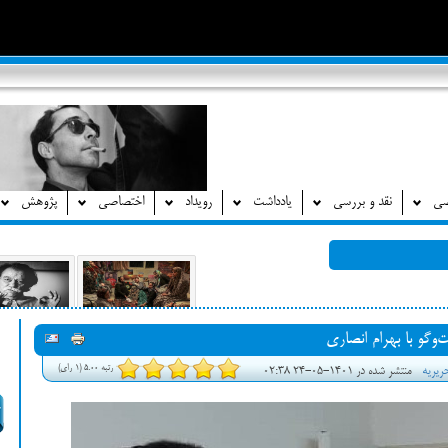
صی
نقد و بررسی
یادداشت
رویداد
اختصاصی
پژوهش
‌وگو با بهرام انصاری
رتبه 5.00 (1 رای)
ریریه
منتشر شده در 1401-05-24 02:38