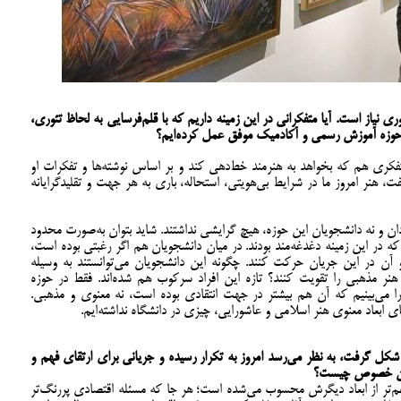
 نیاز است. آیا متفکرانی در این زمینه داریم که با قلم‌فرسایی به لحاظ تئوری،
ر حوزه آموزش رسمی و آکادمیک موفق عمل کرده‌ایم؟
کری هم که بخواهد به هنرمند خط‌دهی کند و بر اساس نوشته‌ها و تفکرات او
، هنر امروز ما در شرایط بی‌هویتی، استحاله، باری به هر جهت و تقلیدگرایانه
دان و نه دانشجویان این حوزه، هیچ گرایشی نداشتند. شاید بتوان به‌صورت محدود
 در این زمینه دغدغه‌مند بودند. در میان دانشجویان هم اگر رغبتی بوده است،
رتو آن در این جریان حرکت کنند. چگونه این دانشجویان می‌توانستند به وسیله
نر مذهبی را تقویت کنند؟ تازه این افراد سرکوب هم شده‌اند. فقط در حوزه
را می‌بینیم که آن هم بیشتر در جهت انتقادی بوده است، نه معنوی و مذهبی.
ای ابعاد معنوی هنر اسلامی و عاشورایی، چیزی در دانشگاه نداشته‌ایم.
شکل گرفت، به نظر می‌رسد امروز به تکرار رسیده و جریانی برای ارتقای فهم و
 این خصوص چیست؟
هم‌تر از ابعاد دیگرش محسوب می‌شده است؛ هر جا که مسئله اقتصادی پررنگ‌تر