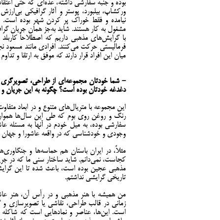
بوده و جنبه سفارشی داشته، عده‌ای که حتی اعتقا
ورکشاپ، بیلبورد، پوستر و آثار گرافیکی بی‌ار
نیامده و فقط خوراک پر کردن شهر بوده است. ا
مشغول به کار هستند. شاید به‌جز همان جریان گر
با گرایش‌های مذهبی داریم که اصطلاحاً کاربلد ه
فرمالیستی حرکت می‌کنند. افرادی مانند مسعود نجا
میان این افراد قرار دارند که موفق به ارتقا و تداوم
- شما خودتان مجموعه‌ای از طراحی، تصویرگری و نق
دغدغه خودتان بوده است؟ چگونه به این جریان و
این مجموعه با متریال‌های متنوع و در ابعاد متفا
رنگ و روغن روی بوم که طی این سال‌ها همواره 
سفارشی بوده، به میل خودم در آنها به مسئله عاشو
وجودی و خودشناسی که در واقعه عاشورا و جهان 
مثلاً، در ایران باستان هم حماسه‌ها و جنگاوری‌
کجاست، نمی‌دانم. شاید ساختار سنی ما که در جریا
مذهبی عجین بوده است، باعث شده تا این گرایش‌ه
تاریخی گرایشی نداشتم.
من همیشه با هنر مذهبی و در رأس آن، هنر عاشو
زمانی در قالب طراحی، نقاشی یا تصویرسازی و گ
است. این‌ها، عناصر و نمادهایی است که شاکله کا