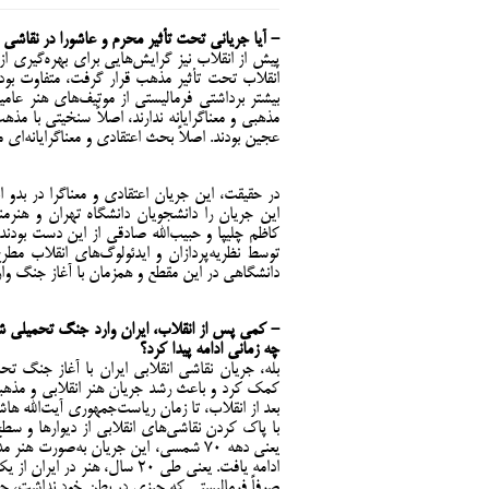
- آیا جریانی تحت تأثیر محرم و عاشورا در نقاشی
پیش از انقلاب نیز گرایش‌هایی برای بهره‌گیری ا
انقلاب تحت تأثیر مذهب قرار گرفت، متفاوت بود
بیشتر برداشتی فرمالیستی از موتیف‌های هنر عامیا
عجین بودند. اصلاً بحث اعتقادی و معناگرایانه‌ای 
در حقیقت، این جریان اعتقادی و معناگرا در بدو
این جریان را دانشجویان دانشگاه تهران و هنرم
کاظم چلیپا و حبیب‌الله صادقی از این دست بودن
توسط نظریه‌پردازان و ایدئولوگ‌های انقلاب مطر
دانشگاهی در این مقطع و همزمان با آغاز جنگ و
- کمی پس از انقلاب، ایران وارد جنگ تحمیلی شد
چه زمانی ادامه پیدا کرد؟
بله، جریان نقاشی انقلابی ایران با آغاز جنگ 
کمک کرد و باعث رشد جریان هنر انقلابی و مذهبی
بعد از انقلاب، تا زمان ریاست‌جمهوری آیت‌الله ه
با پاک کردن نقاشی‌های انقلابی از دیوارها و 
یعنی دهه ۷۰ شمسی، این جریان به‌صورت 
ادامه یافت. یعنی طی ۲۰ سال،
صرفاً فرمالیستی که چیزی در بطن خود نداشت، ح