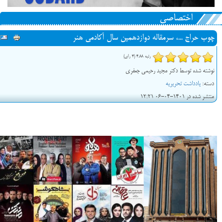
اختصاصی
چوب حراج ...، سرمقاله دوازدهمین سال آکادمی هنر
رتبه 4.88 (4 رای)
نوشته شده توسط دکتر مجید رحیمی جعفری
دسته:
یادداشت تحریریه
منتشر شده در 1401-04-06 12:21