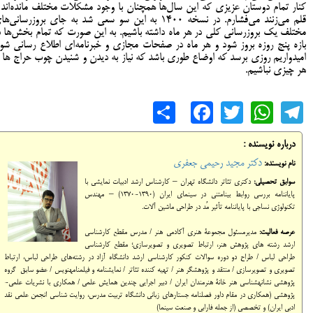
کنار تمام دوستان عزیزی که این سال‌ها همچنان با وجود مشکلات مختلف مانده‌اند 
قلم می‌زنند می‌فشارم. در نسخه ۱۴۰۰ به این سو سعی شد به جای بروزرسانی‌ه
مختلف یک بروزرسانی کلی در هر ماه داشته باشیم. به این صورت که تمام بخش‌ها د
بازه پنج روزه بروز شود و هر ماه در صفحات مجازی و خبرنامه‌ای اطلاع رسانی شود
امیدواریم روزی برسد که اوضاع طوری باشد که نیاز به دیدن و شنیدن چوب حراج ها ب
هر چیزی نباشیم.
Share
Facebook
WhatsApp
Twitter
Telegram
درباره نویسنده :
دکتر مجید رحیمی جعفری
نام نویسنده:
سوابق تحصیلی:
دکتری تئاتر دانشگاه تهران – کارشناس ارشد ادبیات نمایشی با
پایان‎نامه بررسی روابط بینامتنی در سینمای ایران (1390-1370) – مهندس
تکنولوژی نساجی با پایان‎نامه تأثیر مُد در طراحی ماشین آلات.
عرصه فعالیت:
مدیرمسئول مجموعة هنری آکادمی هنر / مدرس مقطع کارشناسی
ارشد رشته های پژوهش هنر، ارتباط تصویری و تصویرسازی؛ مقطع کارشناسی
طراحی لباس / طراح دو دوره سوالات کنکور کارشناسی ارشد دانشگاه آزاد در رشته‌های طراحی لباس، ارتباط
تصویری و تصویرسازی / منتقد و پژوهشگر هنر / تهیه کننده تئاتر / نمایشنامه و فیلمنامه‎نویس / عضو سابق گروه
پژوهشی نشانه‎شناسی هنر خانة هنرمندان ایران / دبیر اجرایی چندین همایش‎ علمی / همکاری با نشریات علمی-
پژوهشی (همکاری در مقام داور فصلنامه جستارهای زبانی دانشگاه تربیت مدرس، روایت شناسی انجمن علمی نقد
ادبی ایران) و تخصصی (از جمله فارابی و صنعت سینما)