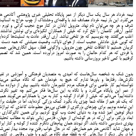
نیمه خرداد هر سال یک سال دیگر از عمر پایگاه تحلیلی خبری پژوهشی آکادمی هن
می‌گذرد. این بار نیمه خرداد مصادف شد با واقعه‌ای وحشتناک از چوب حراج به انسانیت
شرف و هر چه می‌توان نام نهاد. متروپل آبادان در کنار موج عجیب گرانی و تورم د
کشور آن‌قدر کاممان را تلخ کرد که خیلی از همکاران انگیزه‌ای برای نوشتن نداشتند 
اغلب می‌گفتند چه بنویسیم که جز تلخی نباشد. آری آن‌قدر عادت به تسلیت‌ها کرده‌ای
که گویی خرق عادتش عجیب است. از هوای ناپاک، وضعیت معیشتی که همه دست ب
گریبان هستیم تا اتفاقات تلخی چون متروپل، واژگونی قطار، سهل انگاری‌هایی جمع
یا فردی که هر کدام حالمان را به صورت امروز درآورده است. همین شد که تصمی
گرفتیم با کمی تاخیر بروزرسانی داشته باشیم.
بدون شک به شخصه سال‌هاست که امیدی به متصدیان فرهنگی و آموزشی در تغیی
نگرش‌ها، رفتارها و باورها ندارم که هیچ به خودمان هم که نگاه می‎
نتوانسته‌ایم کار خاصی برای فرهنگ مردم کشورمان داشته باشیم. بیش از دوازده سا
از عمر این پایگاه می‌گذرد و با نگاه به این سال‌ها فکر می‌کنم چه تغییر نگرش
داشته‌ایم؟ می‌دانم که خیلی از افراد از گوشه و کنار به من یا همکارانم می‌گویند همی
که یک نفر هم از مقاله شما چیزی یاد بگیرد کمک بزرگی کرده‌اید، اما در حقیقت برا
این نیامده بودیم. برای چیزهای بزرگتری از فضای بی‌رمق مطبوعات کاغذی که تیراژ
دیگر توهین آمیز شده بود به دنیای تحت وب کوچ کردیم. برای همین تاثیرگذاری د
ابعاد بزرگتر. برای آن‌که در هر گوشه‌ای از جهان، فارسی زبانی بتواند به مطالب تحلیل
بهتری دسترسی داشته باشد. اگر نبودند همان پیام‌های دلگرم کننده از گوشه و کنار ایرا
و جهان شاید آکادمی هنر هم همان‌طور که در حال خواب رفتن بود مجدد بیدار نمی‌شد
اما در یکی دیگر از سال‌هایی که به نقطه صفر نگاه می‌کنم و با چنین وقایعی در کشور