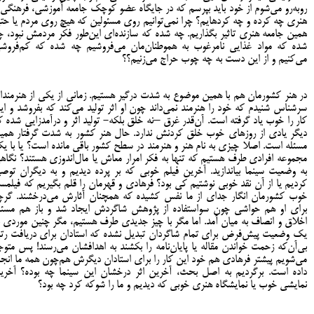
روبه‌رو می‌شوم از خود باید بپرسم که در جایگاه عضو کوچک جامعه آموزشی، فرهنگی 
هنری چه کرده‌ و چه کرده‎ایم؟ چرا نمی‌توانیم روی مسئولین که هیچ روی مردم یا ح
همین جامعه هنری تاثیر بگذاریم. چه شده که سازنده‌‌ای این‌طور فکر مردمش نبود، چ
شده که مواد غذایی نامرغوب به هموطنان‌مان می‌فروشیم چه شده که کم‌فروش
می‌کنیم و از این دست به چه چوب حراج می‌زنیم؟؟
در هنر کشورمان هم با همین موضوع به شدت درگیر هستیم. زمانی از یکی از هنرمندا
سرشناس شنیدم که خود را هنرمند نمی‌داند چون او اثر تولید می‌کند که بفروشد و ای
کار را خوب یاد گرفته است. آن‌قدر غرق –نه خلق بلکه- تولید اثر و درآمدزایی شده ک
دیگر یادی از روزهای خوب خلق کردنش ندارد. حال هنر کشور به شدت گرفتار همی
مسئله است. اصلا چیزی به نام هنر و هنرمند در سطح کشور باقی مانده است؟ یا با ی
مجموعه افرادی طرف هستیم که تنها به فکر امرار معاش یا مال‌اندوزی هستند؟ نگاه
به وضعیت سینما بیاندازید. آخرین فیلم خوبی که بر پرده دیدیم و به دیگران توصی
کردیم یا از آن نقد خوبی نوشتیم کی بود؟ فرهادی و قهرمان را قلم بگیریم که فیلمسا
خوب کشورمان انگار جدای از ما نفس کشیده که همچنان آثارش می‌درخشند. گرچ
برای او هم حواشی چون سواستفاده از پژوهش شاگردش ایجاد شد و باز هم مسئل
اخلاق و انصاف به میان آمد. اما مگر با چیز جدیدی طرف هستیم، مگر چنین موردی ب
یک وضعیت پیش‌فرض برای تمام شاگردان تبدیل نشده که استادان برای دریافت رتب
بی‌آن‌که زحمت خواندن مقاله یا پایان‌نامه را بکشند به اهدافشان می‌رسند! پس متوج
می‌شویم پیشتر فرهادی هم خود این کار را برای استادان دیگرش هم‌چون همه ما انجا
داده است. برگردیم به اصل بحث، آخرین اثر درخشان این سینما چه بوده؟ آخری
نمایشی خوب یا نمایشگاه هنری خوبی که دیدیم و ما را شوکه کرد چه بود؟