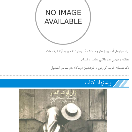
بنیاد حیدرعلی‌اُف، پرواز هنر و فرهنگ آذربایجان؛ نگاه رو به آیندۀ یک ملت
مطالعه و بررسی هنر نقاشی معاصر پاکستان
یک همسایه خوب، گزارشی از پانزدهمین دوسالانه هنر معاصر استانبول
پیشنهاد کتاب