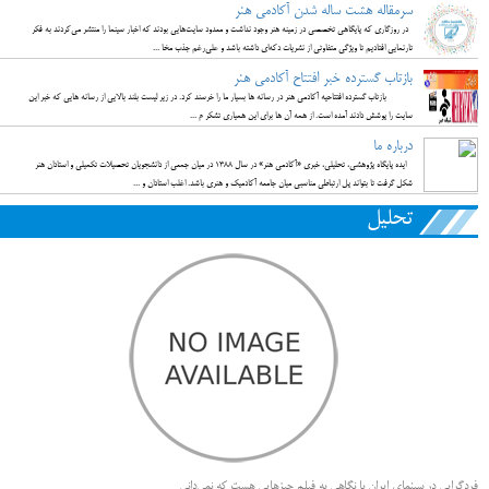
سرمقاله هشت ساله شدن آکادمی هنر
در روزگاری که پایگاهی تخصصی در زمینه هنر وجود نداشت و معدود سایت‌هایی بودند که اخبار سینما را منتشر می‌کردند به فکر
تارنمایی افتادیم تا ویژگی متفاوتی از نشریات دکه‌ای داشته باشد و علی‌رغم جذب مخا ...
بازتاب گسترده خبر افتتاح آکادمی هنر
بازتاب گسترده افتتاحیه آکادمی هنر در رسانه ها بسیار ما را خرسند کرد. در زیر لیست بلند بالایی از رسانه هایی که خبر این
سایت را پوشش دادند آمده است. از همه آن ها برای این همیاری تشکر م ...
درباره ما
ایده پایگاه پژوهشی، تحلیلی، خبری «آکادمی هنر» در سال 1388 در میان جمعی از دانشجویان تحصیلات تکمیلی و استادان هنر
شکل گرفت تا بتواند پل ارتباطی مناسبی میان جامعه آکادمیک و هنری باشد. اغلب استادان و ...
تحلیل
فردگرایی در سینمای ایران با نگاهی به فیلم چیزهایی هست که نمی‌دانی