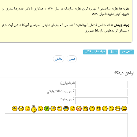
نظریه ها:
نظریه بیناجسمی /
تئوریزه کردن نظریه بینارسانه در سال 1390 / همکاری با دکتر حمیدرضا شعیری در
تئوریزه کردن نظریه ناسرگی 1389
زمینه پژوهش:
نشانه شناسی گفتمانی / بینامتنیت / نقد ادبی / جلوه‎های نمایشی / سینمای آمریکا / فشن آرت / ژانر
/ سینمای گرایندهاوس / ارتباط تصویری
آکادمی هنر
متروپل
شبکه نمایش خانگی
قبلی
بعدی
نوشتن دیدگاه
نام (اجباری)
آدرس پست الکترونیکی
آدرس سایت