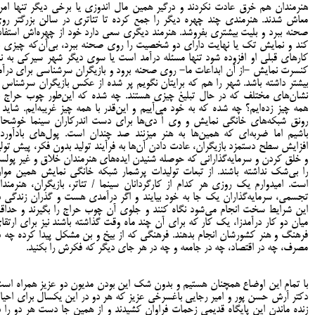
هنرمندان هم خرق عادت نکردند و درگیر همین مال اندوزی یا برخی دیگر تنها امرا
معاش شدند. هنرمندی چند چهره دیگر را جمع کرده تا تئاتری در سالن بزرگتر رو
صحنه ببرد و بلیت بیشتری بفروشد. هنرمند دیگری سعی دارد خود از چهره‌اش استفاد
کند و نمایش تک یا نهایت دارای دو شخصیت را روی صحنه ببرد، بی‌آن‌که چیزی ب
کارهای قبلی او افزوده شود تنها مسئله درآمد است یا سوی دیگر شهر سیرکی به نا
کنسرت نمایش -از آن ابداعات ما- روی صحنه برود و بازیگران سرشناسی برای درآم
بیشتر داشته باشد. شهر را هم که برایتان نگویم پر شده از عکس بازیگران سرشناس ب
نشان‌های مختلف که در حال تبلیغ چیزی هستند. چه شده که این‌طور چوب حراج ب
همه چیز زده‌ایم؟ چه شده که به خود می‌آییم و این‌قدر با همه چیز غریبه‌ایم. شاید ا
رونق شبکه‌های خانگی نمایش و وی اُ دی‌ها برای دست اندرکاران سینما خوشحا
باشیم اما ضربه‌ای که همین‌ها به هنر می‎زنند صد چندان است. پول‌های بادآور
افزایش سطح دستمزد بازیگران، عادت دادن آن‌ها به فرآیند تولید بدون فکر، پیش تولی
و خلق کردن و سرمایه‌گذارانی که حوصله شنیدن ایده‌های هنرمندان خلاق و غیر پولسا
را بی‌شک نداشته باشند. از تبعات تولیدات پرشمار شبکه خانگی نمایش همین موار
است. امیدوارم یک روزی هر کدام از کارگردانان سینما / تئاتر، بازیگران، هنرمندا
تجسمی، سرمایه‌گذاران یک جا به خود بیایند و اگر درآمدی هست و گذران زندگی د
این شرایط سخت انجام می‌شود نگاه کنند و جلوی آن چوب حراج را بگیرند و حداق
میان دو کار درآمدزا، یک کار که برای آن چند ماه وقت گذاشته باشند نیز برای ارتقا
فرهنگ و هنر کشورشان انجام بدهند. فرهنگی که از بیخ و بن مشکل پیدا کرده چه د
مصرف، چه در اقتصاد، چه در جامعه و چه در هر جای دیگر که فکرش را بکنید.
با تمام این اوضاع همچنان هستیم و بدون شک این بودن مدیون دو عزیز همراه است
دکتر آرش حسن پور و امیر رجایی باغسرخی عزیز که هر دو در این یکسال برای احیا 
زنده ماندن این پایگاه قدیمی زحمات فراوان کشیدند و از همین جا دست هر دو را د