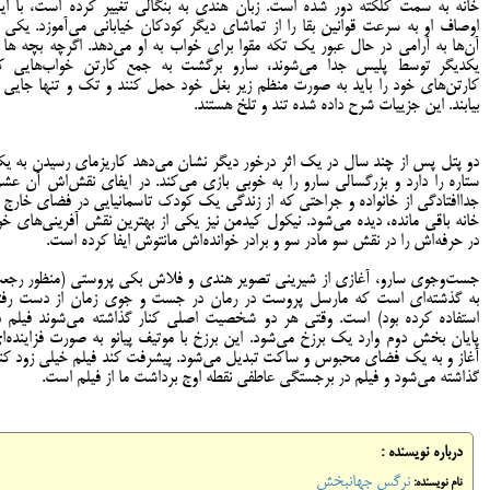
خانه به سمت کلکته دور شده است. زبان هندی به بنگالی تغییر کرده است، با ای
اوصاف او به سرعت قوانین بقا را از تماشای دیگر کودکان خیابانی می‌آموزد. یکی ا
آن‌ها به آرامی در حال عبور یک تکه مقوا برای خواب به او می‌دهد. اگرچه بچه ها ا
یکدیگر توسط پلیس جدا می‌شوند، سارو برگشت به جمع کارتن خواب‌هایی ک
کارتن‌های خود را باید به صورت منظم زیر بغل خود حمل کنند و تک و تنها جایی ر
بیابند. این جزییات شرح داده شده تند و تلخ هستند.
دو پتل پس از چند سال در یک اثر درخور دیگر نشان می‌دهد کاریزمای رسیدن به ی
ستاره را دارد و بزرگسالی سارو را به خوبی بازی می‌کند. در ایفای نقش‌اش آن عش
جداافتادگی از خانواده و جراحتی که از زندگی یک کودک تاسمانیایی در فضای خارج ا
خانه باقی مانده، دیده می‌شود. نیکول کیدمن نیز یکی از بهترین نقش آفرینی‌های خو
در حرفه‌اش را در نقش سو مادر سو و برادر خوانده‌اش مانتوش ایفا کرده است.
جست‌وجوی سارو، آغازی از شیرینی تصویر هندی و فلاش بکی پروستی (منظور رجع
به گذشته‌ای است که مارسل پروست در رمان در جست و جوی زمان از دست رفت
استفاده کرده بود) است. وقتی هر دو شخصیت اصلی کنار گذاشته می‌شوند فیلم د
پایان بخش دوم وارد یک برزخ می‌شود. این برزخ با موتیف پیانو به صورت فزاینده‌ا
آغاز و به یک فضای محبوس و ساکت تبدیل می‌شود. پیشرفت کند فیلم خیلی زود کنا
گذاشته می‌شود و فیلم در برجستگی عاطفی نقطه اوج برداشت ما از فیلم است.
درباره نویسنده :
نرگس جهانبخش
نام نویسنده: