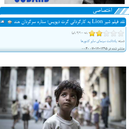
اختصاصی
نقد فیلم شیر Lion به کارگردانی گرت دیویس؛ ستاره سرگردان هند
رتبه 2.00 (2 رای)
دسته:
یادداشت سینمای سایر کشورها
منتشر شده در 1395-12-07 00:40