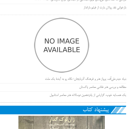
بازخوانی نقد رولان بارت از فیلم بارانداز
بنیاد حیدرعلی‌اُف، پرواز هنر و فرهنگ آذربایجان؛ نگاه رو به آیندۀ یک ملت
مطالعه و بررسی هنر نقاشی معاصر پاکستان
یک همسایه خوب، گزارشی از پانزدهمین دوسالانه هنر معاصر استانبول
پیشنهاد کتاب