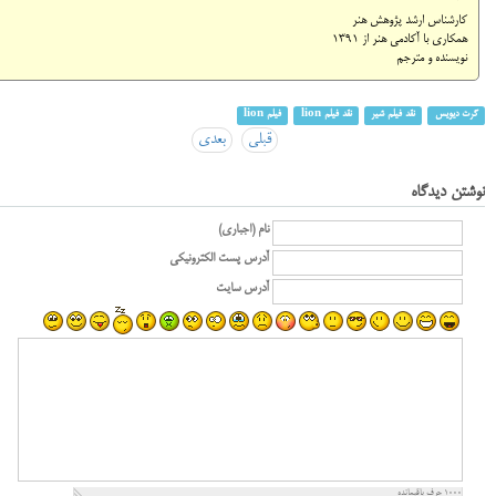
کارشناس ارشد پژوهش هنر
همکاری با آکادمی هنر از 1391
نویسنده و مترجم
گرت دیویس
نقد فیلم شیر
نقد فیلم lion
فیلم lion
قبلی
بعدی
نوشتن دیدگاه
نام (اجباری)
آدرس پست الکترونیکی
آدرس سایت
1000
حرف باقیمانده