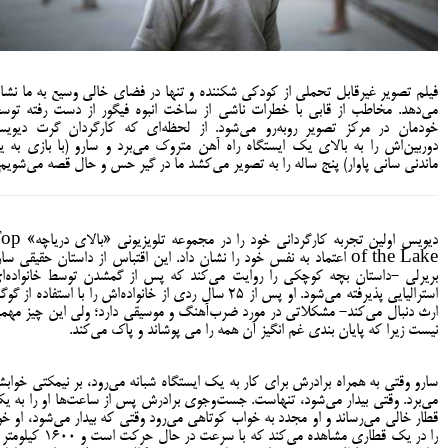
فیلم تصویر غیرقابل تحملی از کودکی شکننده و تنها در فضای خالی وسیع به ما نشا
می‌دهد. مخاطب از قابی با خطرات ناشی از ساخت انبوه فیگور از دست رفته توس
خودمان در مرکز تصویر روبه‌رو می‌شود. از لحظه‌ای که کارگردان گرت دیوی
دوربین‌اش را به بالای یک ایستگاه راه آهن متروک می‌برد و سارو (با بازی به یا
ماندنی سانی پاوار) پنج ساله را به تصویر می‌کشد ما در گیر حس و حال قصه می‌شویم.
دیویس اولین تجربه کارگردانی خود را در مجموعه تلویز
of the Lake اعتماد به نفس خود را نشان داد. این اقتباس از داستان حقیقی سا
بریرلی -داستان بچه کوچکی را روایت می‌کند که پس از گمشدن توسط خانواده‌ا
استرالیایی پذیرفته می‌شود. او پس از 25 سال ردی از خانواده‌اش را با استفاده از گ
ارث دنبال می‌کند- مشکلاتی در مورد ضرب‌آهنگ و موسیقی دارد؛ ولی این چیز مهم
نیست زیرا که پایان بندی غم انگیز آن همه را می پوشاند و پاک می‌کند.
سارو وقتی به همراه برادرش برای کار به یک ایستگاه شبانه می‌رود، بر نیمکتی خواب
می‌برد. وقتی بیدار می‌شود، تنهاست. جست‌وجوی برادرش پس از ساعت‌ها او را به ی
قطار خالی می‌رساند و او مجدد به خواب کوتاهی می‌رود وقتی که بیدار می‌شود، او خو
را در یک قطاری مشاهده می‌کند که با سرعت در حال حرکت است و 00