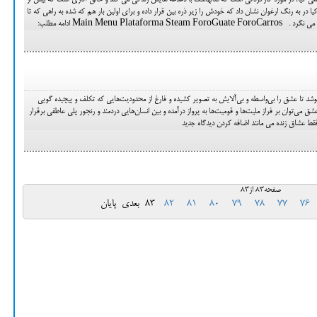
ی کیا، در مورد کارگردانی است که سالهاست با دغدغه هایش زندگی می کند و خالق آثاری است که بیش از
در به رنگ ارغوان نشان داد که خودش را زیر ذره بین قرار داده و برای اولین بار هم که شده به راهی که تا
Main Menu Pla ادامه مطلب:
تا عشق را بی‌واسطه و بی‌آلایش به تصویر کشیده و فارغ از محدودیت‌هایی که تکلف و پیچیده گویی
عشق می‌توان بر فراز ملیت‌ها و قومیت‌ها به پرواز درآمده و بین انسان‌هایی دردمند و رنجور پلی عاطفی برقرار
قط عشاق زنده می مانند اضافه کردن دیدگاه جدید
صفحه83 از83
76
77
78
79
80
81
82
83
بعدی
پایان