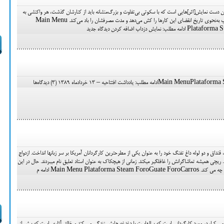
ن دست نمایش[اثر]‌هایی است که با سکوتی بی‌تفاوت و بزرگ‌منشانه باید از کنارشان گذشت، هر واکنشی به
آن از نقد و تحلیل گرفته تا غرزدنی زیر لب به‌نحوی تاریخ انقضای این کارها را کش می‌دهد و مدت مصرفشان را باد می‌کند. Main Menu
زداب اضافه کردن دیدگاه جدید
ادداشت افتتاحیه – 13 خردادماه 1389 (3) دیدگاه‌ها
گای ریچی با ساخت کمدی سیاه ضامن، قنداق و دو لوله داغ تفنگ خود را به عنوان یکی از مطرح‎ترین کارگردانان آمریکا بر سر زبان‎ها انداخت. ازدواج
او با مدونا باعث شهرت بیش از پیشش شد. ریچی همیشه تماشاگرانش را غافلگیر می‎کند. زمانی از هیچکاک به عنوان استاد تعلیق نام می‎بردند. حال در این
Main Menu Plataf ادامه م