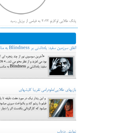
پلنگ طلایی لوکارنو ۲۰۲۲ به فیلمی از برزیل رسید
فهر
ایرانی‌ها
بیرون راندن فیلم‌های منتسب به حامیان کرملین از جشنوار
اتفاق سرزمین سفید: یادداشتی بر Blindness به مناسبت درگذشت ساراماگو
باز است
«آخرین سوسوی نور از چند پنجره ای که ر
سفید: یادداشتی بر Blindness به مناسبت درگذشت ساراماگو (1) دیدگاه
بازی‎های طلایی/ملودرامی تقریبا کلیشه‎ای
می‎شود که کارگردانی یکدست اثر را دچار خدشه می‎کند. Main Menu Plataforma Steam ForoGuate ForoCarros
نمایش دزداب