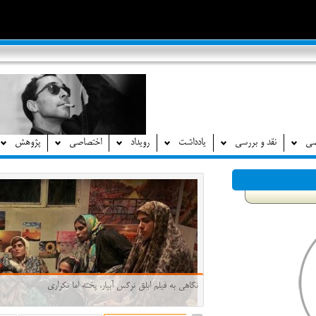
صی
نقد و بررسی
یادداشت
رویداد
اختصاصی
پژوهش
نگاهی به فیلم ابلق نرگس آبیار، پخته اما تکراری