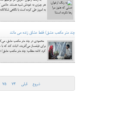
به رنگ ارغوان آخرین اثر ابراهیم حاتم
هر چیزی به خودش شبیه هستند. حاتمی کیا 
به امروز طی کرده است با نگاهی شکاکانه می نگرد . taforma Steam ForoGuate ForoCarros
چند متر مکعب عشق/ فقط عشاق زنده می مانند
محمودی در چند متر مکعب عشق، می‌کوشد 
برای فیلمساز می‌آفریند، اثبات کند که با 
کرد. ادامه مطلب: چند متر مکعب عشق/ ف
شروع
قبلی
74
75