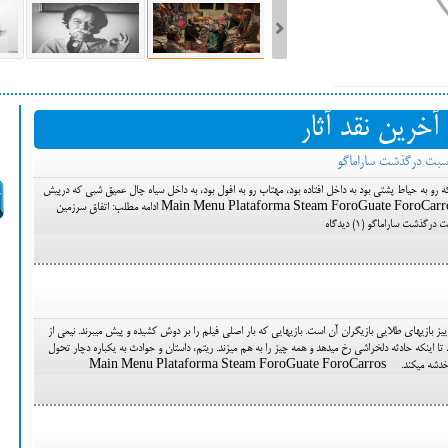
ست فیلم‌های بخش مسابقه جشنواره فیلم ونیز ۲۰۲۲ مشخص شد، سهم پررنگ
آخرین نقد آثار
ه کن، راه برای مستقل‌ها
و به حیاط پشتی بود به داخل افتاده بود، مهتاب رو به افول بود، به داخل سیاه چال عمیق شبی که درپیش
بود می لغزید و از نظر محو می شد....» Main Menu Plataforma Steam ForoGuate ForoCarros ادامه مطلب: اتفاق سرزمین
و این پندار نیک در مورد هفت دقیقه تا پاییز بازی‎های طلایی بازیگران آن است. بازی‎هایی که بار اصلی فیلم را بر دوش کشیده و پیش می‎برند. نیمی از
فیلم با ریتم کند و یکنواخت سپری می‎شود تا این‎که حادثه دلخراشی رخ می‎دهد و همه چیز را به هم می‎زند. ریتم، داستان و حوادث به یکباره دچار تحول