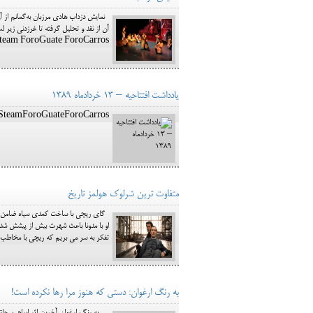
نمایش دزداب هادی مرزبان به‌گمانم از آ
Plataforma Steam ForoGuate ForoCarros ادامه مطلب: نمایش د
یادداشت افتتاحیه – 13 خردادماه 1389
Main MenuPlataforma SteamForoGuateForoCarrosادامه مطلب: ی
متفاوت ترین شرلوک هولمز تاریخ
تفکر به سر می بریم که ریچی با مخاطب چه می کند. orma Steam ForoGuate ForoCarros
به رنگ ارغوان: دستی که هنوز مرا رها نکرده است!