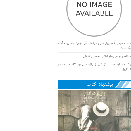
بنیاد حیدرعلی‌اُف، پرواز هنر و فرهنگ آذربایجان؛ نگاه رو به آیندۀ
یک ملت
مطالعه و بررسی هنر نقاشی معاصر پاکستان
یک همسایه خوب، گزارشی از پانزدهمین دوسالانه هنر معاصر
استانبول
پیشنهاد کتاب