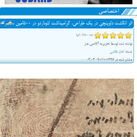
اختصاصی
اثر انگشت داوینچی در یک طراحی، گرامیداشت لئوناردو در 500امین سالمرگ
رتبه 5.00 (1 رای)
نوشته شده توسط تحریریه آکادمی هنر
دسته:
اخبار نقاشی
منتشر شده در 1397-11-09 03:03