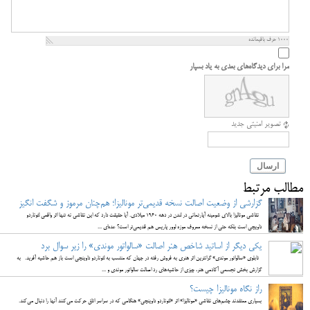
1000
حرف باقیمانده
مرا برای دیدگاه‌های بعدی به یاد بسپار
تصویر امنیتی جدید
ارسال
مطالب مرتبط
گزارشی از وضعیت اصالت نسخه قدیمی‌تر مونالیزا؛ هم‌چنان مرموز و شگفت انگیز
نقاشی مونالیزا بالای شومینه آپارتمانی در لندن در دهه ۱۹۶۰ میلادی. آیا حقیقت دارد که این نقاشی نه تنها اثر واقعی لئوناردو
داویچی است بلکه حتی از نسخه معروف موزه لوور پاریس هم قدیمی‌تر است؟ عده‌ای ...
یکی دیگر از اساتید شاخص هنر اصالت «سالواتور موندی» را زیر سوال برد
تابلوی «سالواتور موندی» گرانترین اثر هنری به فروش رفته در جهان که منتسب به لئوناردو داوینچی است باز هم حاشیه آفرید. به
گزارش بخش تجسمی آکادمی هنر، چیزی از حاشیه‌های رد اصالت سالواتور موندی و ...
راز نگاه مونالیزا چیست؟
بسیاری معتقدند چشم‌های نقاشی «‌مونالیزا» اثر «لئوناردو داوینچی»‌ هنگامی که در سراسر اتاق حرکت می‌کنند آنها را دنبال می‌کند.