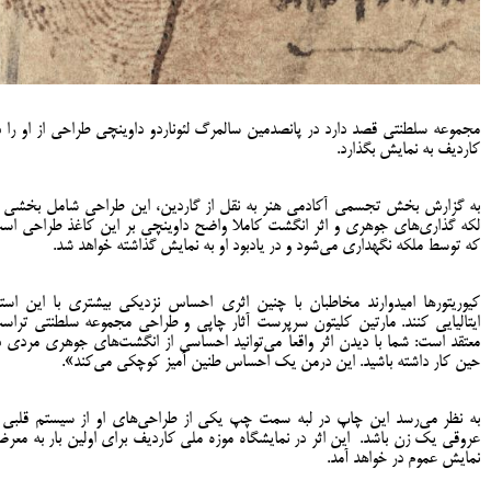
مجموعه سلطنتی قصد دارد در پانصدمین سالمرگ لئوناردو داوینچی طراحی از او را د
کاردیف به نمایش بگذارد.
به گزارش بخش تجسمی آکادمی هنر به نقل از گاردین، این طراحی شامل بخشی ا
لکه گذاری‌های جوهری و اثر انگشت کاملا واضح داوینچی بر این کاغذ طراحی اس
که توسط ملکه نگهداری می‌شود و در یادبود او به نمایش گذاشته خواهد شد.
کیوریتورها امیدوارند مخاطبان با چنین اثری احساس نزدیکی بیشتری با این استا
ایتالیایی کنند. مارتین کلیتون سرپرست آثار چاپی و طراحی مجموعه سلطنتی تراس
معتقد است: شما با دیدن اثر واقعا می‌توانید احساسی از انگشت‌های جوهری مردی د
حین کار داشته باشید. این درمن یک احساس طنین آمیز کوچکی می‌کند».
به نظر می‌رسد این چاپ در لبه سمت چپ یکی از طراحی‌های او از سیستم قلبی 
عروقی یک زن باشد. این اثر در نمایشگاه موزه ملی کاردیف برای اولین بار به معر
نمایش عموم در خواهد آمد.