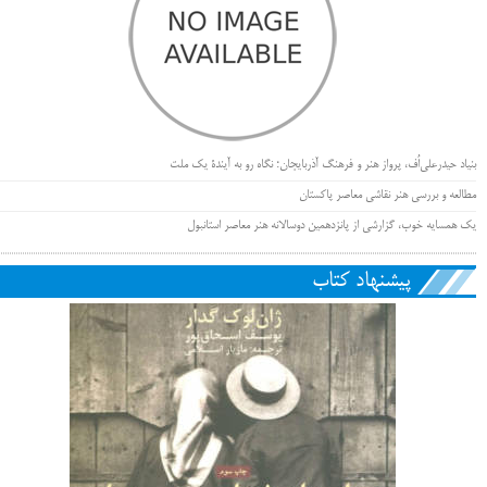
بنیاد حیدرعلی‌اُف، پرواز هنر و فرهنگ آذربایجان؛ نگاه رو به آیندۀ یک ملت
مطالعه و بررسی هنر نقاشی معاصر پاکستان
یک همسایه خوب، گزارشی از پانزدهمین دوسالانه هنر معاصر استانبول
پیشنهاد کتاب