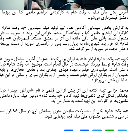
آخرین پلان های فیلم به وقت شام به کارگردانی ابراهیم حاتمی کیا این روزها د
دمشق فیلمبرداری می‌شود.
به گزارش بخش سینمایی آکادمی هنر، تیم تولید فیلم سینمایی «به وقت شام» ب
کارگردانی ابراهیم حاتمی کیا و تهیه‌کنندگی محمد خزاعی این روزها در سوریه مستقر 
مشغول ضبط پلان های باقی مانده این اثر در دمشق هستند. فیلمبرداری «به وق
شام» که قرار بود شهریورماه به پایان رسد پس از آزادسازی سوریه از دست نیروها
داعش مجدد در سوریه از سر گرفته شد.
گروه «به وقت شام» اواخر هفته به ایران برمی‌گردند.
همزمان آخرین مراحل تدوین «ب
وقت شام» توسط مهرداد خوشبخت در حال انجام است.
موضوع «به وقت شام» دربار
داعش است.
فیلمبرداری فیلم برعهده مهدی جعفری بود و هادی حجازی‌فر و باب
حمیدیان از بازیگران ایرانی فیلم‌ هستند و جمعی از بازیگران سوری و لبنانی در این فیل
به ایفای نقش می‌پردازند.
محمد خزاعی تهیه کننده این اثر پیش از این فیلمی با نام «امپراطور جهنم» دربار
چگونگی شکل گیری تکفیری‌ها تهیه کرد و «به وقت شام» دومین فیلم درباره داعش 
تکفیری‌ها در کارنامه این تهیه‌کننده به شمار می‌آید.
«به وقت شام» یکی از محصولات سازمان هنری رسانه‌ای اوج در سا
در سی و ششمین جشنواره ملی فیلم فجر رونمایی شود.