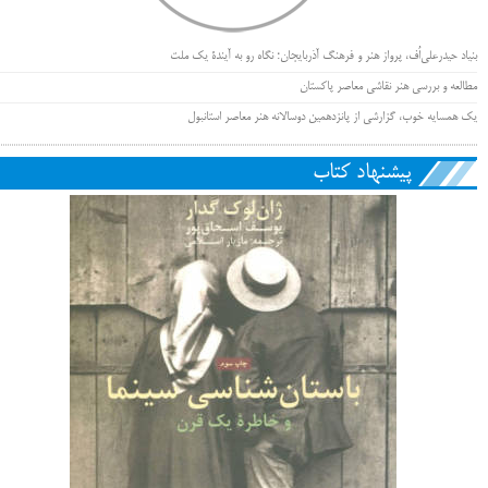
بنیاد حیدرعلی‌اُف، پرواز هنر و فرهنگ آذربایجان؛ نگاه رو به آیندۀ یک ملت
مطالعه و بررسی هنر نقاشی معاصر پاکستان
یک همسایه خوب، گزارشی از پانزدهمین دوسالانه هنر معاصر استانبول
پیشنهاد کتاب