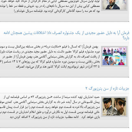
تولید اولین سریال تلویزیونی مصطفی کیایی در مقام کارگردان از خرداد کلید خواهد خورد.
مصطفی کیایی پیش از این سه سریال با نام‌های راه در رو، خروش و نقطه‌ سر خط را نوشته
بود که هر سه را سعید آقاخانی کارگردانی کرده بود. فیلمنامه سریال خوشنام را
فرمان آرا به دلیل حضور مجیدی از یک جشنواره انصرف داد؛ اختلافات پیشین همچنان ادامه
دارد؟
بهمن فرمان‌آرا که امسال با فیلم «حکایت دریا» در بخش مسابقه بین‌الملل بیست و سوم
دوره جشنواره فیلم کرالا حضور داشت، به دلیل حضور مجید مجیدی در ریاست هیات داورا
از رقابت انصراف داد. به گزارش بخش سینمایی آکادمی هنر، بهمن فرمان‌آرا از حضور در
بخش رقابتی بیست و سومین دوره جشنواره فیل
تا ۲۳ آذر) در شهر تریواندروم ایالت کرالا کشور هند برگزار می‌شود، انصراف
جزییات تازه از سن پترزبورگ 2
حمید اعتباریان تهیه کننده سینما از ساخت «سن پترزبورگ ۲» بر اساس فیلمنامه ای از
پیمان قاسم‌خانی در سال آینده خبر داد. به گزارش بخش سینمایی آکادمی هنر، کمدی موف
سن پترزبورگ بالاخره به قسمت دوم خواهد رسید. قسمت دوم را نیز قرار است پیمان قاسم
خانی فیلمنامه نویس قسمت اول به نگارش درآورد و طبق اعلام اعتباریان در قسمت دوم نی
بازی خواهد کرد. ادامه مطلب: جزییات تازه از سن پترزبورگ 2 اضافه کردن دید