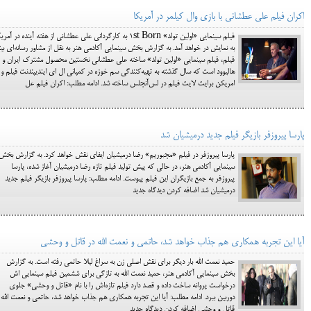
اکران فیلم علی عطشانی با بازی وال کیلمر در آمریکا
فیلم سینمایی «اولین تولد» 1st Born به کارگردانی علی عطشانی از هفته آینده در آمری
به نمايش در خواهد آمد. به گزارش بخش سینمایی آکادمی هنر به نقل از مشاور رسانه‌ای بیت
فیلم، فیلم سینمایی «اولین تولد» ساخته علی عطشانی نخستین محصول مشترک ایران و
هالیوود است که سال گذشته به تهیه‌کنندگی سم خوزه در کمپانی ال ای ایندیپندنت فیلم و
امریکن برایت لایت فیلم در لس‌آنجلس ساخته شد. ادامه مطلب: اکران فیلم عل
پارسا پیروزفر بازیگر فیلم جدید درمیشیان شد
پارسا پیروزفر در فیلم «مجبوریم» رضا درمیشیان ایفای نقش خواهد کرد. به گزارش بخش
سینمایی آکادمی هنر، در حالی که پیش تولید فیلم تازه رضا درمیشیان آغاز شده، پارسا
پیروزفر به جمع بازیگران این فیلم پیوست. ادامه مطلب: پارسا پیروزفر بازیگر فیلم جدید
درمیشیان شد اضافه کردن دیدگاه جدید
آیا این تجربه همکاری هم جذاب خواهد شد، حاتمی و نعمت الله در قاتل و وحشی
حمید نعمت الله بار دیگر برای نقش اصلی زن به سراغ لیلا حاتمی رفته است. به گزارش
بخش سینمایی آکادمی هنر، حمید نعمت الله به تازگی برای ششمین فیلم سینمایی اش
درخواست پروانه ساخت داده و قصد دارد فیلم تازه‌اش را با نام «قاتل و وحشی» جلوی
دوربین ببرد. ادامه مطلب: آیا این تجربه همکاری هم جذاب خواهد شد، حاتمی و نعمت الله 
قاتل و وحشی اضافه کردن دیدگاه جدید