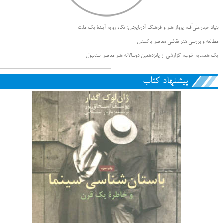
بنیاد حیدرعلی‌اُف، پرواز هنر و فرهنگ آذربایجان؛ نگاه رو به آیندۀ یک ملت
مطالعه و بررسی هنر نقاشی معاصر پاکستان
یک همسایه خوب، گزارشی از پانزدهمین دوسالانه هنر معاصر استانبول
پیشنهاد کتاب