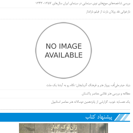
بررسی شاخصه‌های موج‌های نوی سینمایی در سینمای ایران سال‌های 1357-1343
بازخوانی نقد رولان بارت از فیلم بارانداز
بنیاد حیدرعلی‌اُف، پرواز هنر و فرهنگ آذربایجان؛ نگاه رو به آیندۀ یک ملت
مطالعه و بررسی هنر نقاشی معاصر پاکستان
یک همسایه خوب، گزارشی از پانزدهمین دوسالانه هنر معاصر استانبول
پیشنهاد کتاب