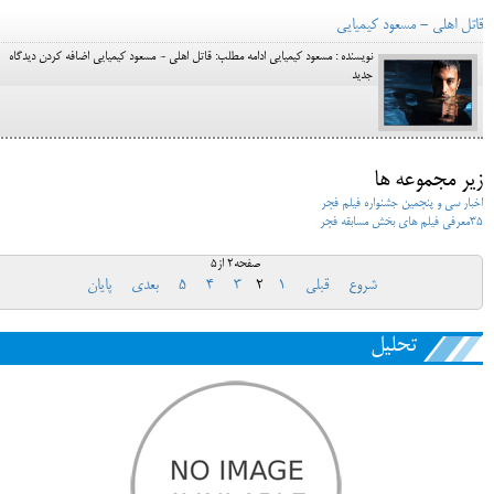
قاتل اهلی - مسعود کیمیایی
نویسنده : مسعود کیمیایی ادامه مطلب: قاتل اهلی - مسعود کیمیایی اضافه کردن دیدگاه
جدید
زیر مجموعه ها
اخبار سی و پنجمین جشنواره فیلم فجر
35معرفی فیلم های بخش مسابقه فجر
صفحه2 از5
شروع
قبلی
1
2
3
4
5
بعدی
پایان
تحلیل