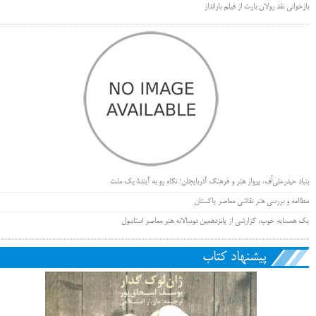
بازخوانی نقد رولان بارت از فیلم بارانداز
بنیاد حیدرعلی‌اُف، پرواز هنر و فرهنگ آذربایجان؛ نگاه رو به آیندۀ یک ملت
مطالعه و بررسی هنر نقاشی معاصر پاکستان
یک همسایه خوب، گزارشی از پانزدهمین دوسالانه هنر معاصر استانبول
پیشنهاد کتاب