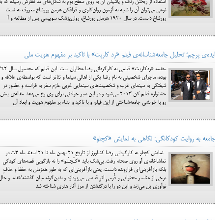
استفاده از ریختن رنگ و پاشیدن آن به روی سطح بوم به شکل‌های مد نظرش رسیده که به
نوعی می‌توان آن را شبیه به آزمون روان‌کاوی و فرافکن هرمن رورشاخ معروف به تست
رورشاخ دانست. در سال ۱۹۲۰ هرمان رورشاخ، روان‌پزشک سوییسی پس از مطالعه و آ
ایده‌ی پرچم؛ تحلیل جامعه‌شناسانه‌ی فیلم «رد کارپت» با تاکید بر مفهوم هویت ملی
مقدمه «ردکارپت» فیلمی به کارگردانی رضا عطاران
بوده، ماجرای شخصیتی به نام رضا یکی از اهالی سینما و تئاتر است که بواسطه‌ی علاقه و
شیفتگی به سینمای غرب و شخصیت‌های سینمایی غربی عازم سفر به فرانسه و حضور در
جشنواره فیلم کن 2013 می‌شود و در این سیر حوادثی برای وی رخ می‌دهد. مقاله‌ی پیش
رو با خوانشی جامعه‌شناختی از این فیلم و با تاکید و ابتناء بر مفهوم هویت و ابعاد آن
جامعه به روایت کودکانگی: نگاهی به نمایش «کچلو»
نمایش کچلو به کارگردانی رضا کشاورز از تاریخ 21 بهمن ماه تا 21 اسفند ماه 93، در
تماشاخانه‌ی آو روی صحنه رفت. بی‌شک باید «کـَچـَلو» را نه بازگویی قصه‌های کودکی
بلکه بازآفرینی‌ای فرارونده دانست. یعنی بازآفرینی‌ای که به طور همزمان به حفظ و حذفِ
برخی از عناصر محتوایی و فُرمیِ اثرِ قدیمی می‌پردازد و بدین‌گونه میان گذشته/تقلید و حال
نوآوری پل می‌زند و این دو را با درگذشتن از مرز آثار هنریِ شناخته شد