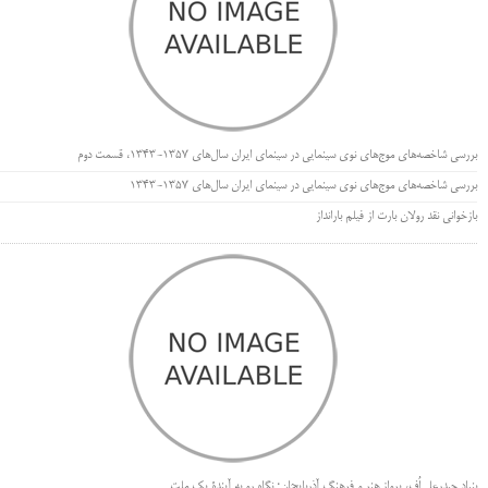
بررسی شاخصه‌های موج‌های نوی سینمایی در سینمای ایران سال‌های 1357-1343، قسمت دوم
بررسی شاخصه‌های موج‌های نوی سینمایی در سینمای ایران سال‌های 1357-1343
بازخوانی نقد رولان بارت از فیلم بارانداز
بنیاد حیدرعلی‌اُف، پرواز هنر و فرهنگ آذربایجان؛ نگاه رو به آیندۀ یک ملت