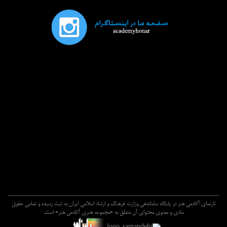
تارنماي آکادمي هنر در پايگاه ساماندهي وزارت فرهنگ و ارشاد اسلامي ايران به ثبت رسيده و تمامي حقوق
مادي و معنوي محتواي آن متعلق به «مجموعه هنري آکادمي هنر» است.