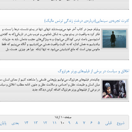
کثرت تجربه‌ی سینمایی(درباره‌ی درختِ زندگیِ ترنس مالیک)
ویلیام جیمز در کتاب آخر خود می‌نویسد:باید تنهای تنها در پستو نشست، درها را بست، و
فکر کرد به واقعیت در پستو بودن، به شکل نامانوس و غریب بدن در تاریکی(که به گفته‌ی
استیونسون باعث ترس کودکان می‌شود)، و به ویژگی‌های عجیب بدنمان. باید به جزییات
بیاندیشیم به همان اندازه که به کلیت واقعیت هستی می‌اندیشیم، و آنگاه می‌بینیم که فقط
مانوس بودن است که مانع اندیشیدن می‌شود. نه تنها اینکه چرا هر چیزی هست، بل
اخلاق و سیاست در برخی از فیلم‌های ورنر هرتزوگ
چکیده:در فیلم‌های هرتزوگ می‌توانیم پژوهشی فلسفی را مشاهده کنیم از معنای انسان، مر
میان انسان و طبیعت، عقل و احساس، و سلامت عقل و جنون. ادامه مطلب: اخلاق و سیا
در برخی از فیلم‌های ورنر هرتزوگ اضافه کردن دیدگاه جدید
صفحه10 از15
شروع
قبلی
5
6
7
8
9
10
11
12
13
14
بعدی
پایان