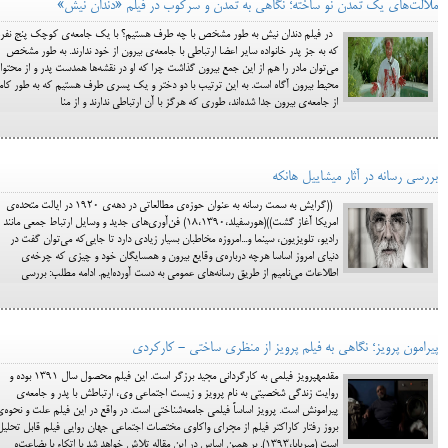
ملالت‌های یک تمدن نو ساخته؛ نگاهی به تمدن و سرکوب در فیلم «دندان نیش»
در فیلم دندان نیش به طور مشخص با چه طرف هستیم؟ با یک جامعه‌ی کوچک پنج نفره
که به جز پدر خانواده سایر اعضا ارتباطی با جامعه‌ی بیرون از خود ندارند. به طور مشخص
می‌توان مادر را هم از این جمع بیرون گذاشت چرا که او در نقشه‌ها همدست پدر و از محتو
محیط بیرون آگاه است. به این ترتیب با دو دختر و یک پسری طرف هستیم که به طور کا
از جامعه‌ی بیرون جدا شده‌اند، طوری که هرگز با آن ارتباطی ندارند و از منا
بررسی رسانه در آثار میشاییل هانکه
((گرایش به سمت رسانه به عنوان حوزه‌ی مطالعاتی در دهه‌ی 1920 در ایالت متحده‌ی
امریکا آغاز گشت))(هورسفیلد،18،1390) فن‌آوری‌های جدید و وسایل ارتباط جمعی مانند
رادیو، تلویزیون، سینما و...امروزه مخاطبان بسیار زیادی دارد تا جایی‌که می‌توان گفت در
دنیای امروز اساسا هرچه درباره‌ی وقایع بیرون و همسایگان خود و چیزی که چرخه‌ی
اطلاعات می‌نامیم از طریق رسانه‌های عمومی به دست آورده‌ایم. ادامه مطلب: بررسی
پیرامون پرویز؛ نگاهی به فیلم پرویز از منظری ساختی - کارکردی
مقدمهپرویز فیلمی به کارگردانی مجید برزگر است. این فیلم محصول سال 1391 بوده و
روایت زندگی شخصیتی به نام پرویز و زیست اجتماعی وی، ارتباطش با پدر و جامعه‌ی
پیرامونش است. پرویز اساساً فیلمی جامعه‌شناختی است. در واقع در این فیلم علت و نحوه‌
بروز رفتار کاراکتر فیلم از مجرای واکاوی مختصات اجتماعی جهان روایی فیلم قابل تحلیل
است (میربابا،1393). بر همین اساس در این مقاله تلاش خواهد شد با اتکاء با بضاعت‌ه