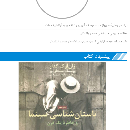
بنیاد حیدرعلی‌اُف، پرواز هنر و فرهنگ آذربایجان؛ نگاه رو به آیندۀ یک ملت
مطالعه و بررسی هنر نقاشی معاصر پاکستان
یک همسایه خوب، گزارشی از پانزدهمین دوسالانه هنر معاصر استانبول
پیشنهاد کتاب