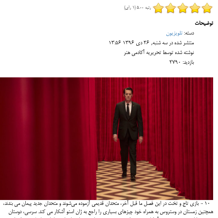
رتبه 5.00 (1 رای)
توضیحات
دسته:
تلویزیون
منتشر شده در سه شنبه, 26 دی 1396 13:56
نوشته شده توسط تحریریه آکادمی هنر
بازدید: 2790
۱۰ - بازی تاج و تخت در این فصل ما قبل آخر، متحدان قدیمی آزموده می‌شوند و متحدان جدید پیمان می بندند،
همچنین زمستان در وستروس به همراه خود چیزهای بسیاری را راجع به ژان اسنو آشکار می کند. سرسی، دوستان