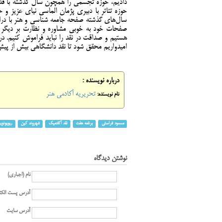
دادیم، حوزه تجسمی را همچون سال گذشته با قدرت
حوزه تئاتر با دبیری پژمان الماسی نیای عزیز 
سال‌های گذشته صفحه جامعه شناسی و هنر با درای
صفحات خود به خوبی مشاوره و نظارت بر دیگر بخ
هستیم و صداقت در نقد را نباید فراموش کنیم. 
امیدواریم محقق شود تا نقد دانشگاهی بیش از پیش ب
درباره نویسنده :
تحریریه آکادمی هنر
نام نویسنده:
مسعود فراستی
برنامه هفت
نقد آکادمیک
شهروند کین
ریویونو
نوشتن دیدگاه
نام (اجباری)
آدرس پست الکت
آدرس سایت