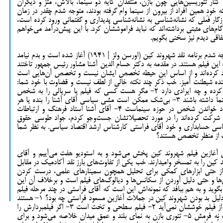
ر کنار تئوریسین‌هایی چون بازن، منتقدان کایه دو سینما، بالاش، متز و دیگران
ه خودِ همین افراد از بیرون از سینما وام گرفته بودند، متوجه شدم چقدر در زمان
وزگار فعلی که نشانه‌شناسی به نشانه‌شناسی پدیداری و گفتمانی ورود کرده است،
 گام‌های مثبتی برداشته‌اند که نباید فراموششان کرد. با این پیش‌درآمد می‌خواهم
تفاقی دیدم نیز سخنی بگویم.
شب گذشته که تلویزیون ملی را روشن کردم متوجه شدم برنامه نقد شهروند کین (اورسن ولز | 1941) آغاز شده است و بدم نیامد
ین فیلم هستند. در مقدمه به دکتر حسام الدین آشنا مشاور رئیس جمهور تاختند
نهاد کرده‌اند و از اساس این حیطه تخصص ایشان نیست و تخصص آن‌هایی است
ده شیطنت آمیز. خب ذکر چند نکته خالی از لطف نیست و قضاوت با خود شما:
1- یک همکار به همکارانش سریالی را پیشنهاد کرده و چه ایرادی دارد 2- مگر هست کسی که فیلم یا سریالی را به شخص
دیگری معرفی نکند و آیا باید ایشان تخصص سینما داشته باشند 3- بی‌شک ممکن است مشی سیاسی آقای آشنا را بنده یا هر
کس دیگری قبول نداشته باشیم دلیلی بر بی‌سواد خواندن شخص در حوزه سینماست 4- آقای آشنا استاد فرهنگ و ارتباطات
ه شرکت کرده‌اند را در مورد تحصیلاتشان جست‌وجو کردم، جواد طوسی حقوق
ناسی حسابداری و خود آقای فراستی کارشناس ارشد اقتصاد سیاسی. به نظر شما
گ از منظر تخصص هستند؟
 آغازین فیلم شهروند کین پخش می‌شود و به استودیو هفت می‌آییم و آقای
فراستی مشق نویسی برای صحبت در مورد شهروند کین را به تمسخر وامی‎دارند. خب یکی از تفاوت‌های بارز نقد آکادمیک در مقابل
 از حتی ابزارهای کمکی برای تحلیل همچون سمینارهای علمی، درست کردن
تن‌ها و حتی دلیل آوردن از سکانس‌ها و دیالوگ‌های فیلم است و برخلاف آن این
بگوید و به هم ببافد که نمونه‌اش این است که آقای فراستی در چند مرحله فیلم
را اشتباه تعریف می‌کردند چه برسد به نقد آن؛ اما دلیل بد بودن شهروند کین در جملات آغازین مسعود فراستی چه بود؟ 1- هستند
منتقدانی (ریویونویسانی) همچون پائولین کیل که از فیلم خوششان نمی‌آید 2- فیلم سطحی و تخت است 3- اگر فیلمبردارش را
ازش بگیریم چیزی ندارد 4- تکنیکش عالی است نه فرمش 5- تئوری بازن به نمای بلند و عمق میدان خلاصه می‌شود و برای