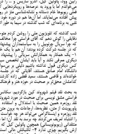
رابین وود، پائولین کیل، اندرو ساریس و ... را د
می‌خواندم اما با ورود به عرصه‌ها و رویکردهایی ک
فعلی ریویوها خام دستانه و نشانه‌شناسی متز در ر
پیش افتاده می‌نمایاند. اما آن‌ها هم در دوره خود
نقبی به برنامه‌ای که شب گذشته در سیما به طور ا
دقایقی را گوش دهم که آقای فراستی چرا مخالف ا
که چرا سریال چرنوبیل را به سیاستمداران پیش
که در جلسه شرکت کرده بودند؛ آن هم با یک خن
دانشگاه امام صادق هستند، آقایانی که در جلس
خوانده‌اند و قاضی هستند، سعید قطبی زاده کارش
کدامشان محق‌تر بر صحبت در حوزه هنر و فرهن
به بحث نقد فیلم شهروند کین بازگردیم. سکانس
نقد روزمره همین صحبت با استدلال و استفاده
پاورپوینت از متن، نظریه‌ها، ارجاعات به برون م
نقد روزمره و اینستاگرامی می‌تواند هر چه خواست 