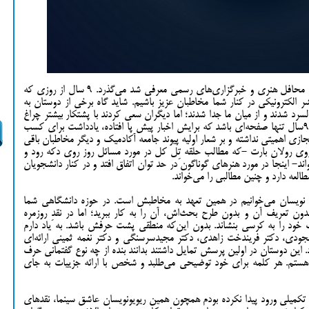
9 سال از روزی که آکادمی هنر به طور رسمی در محافل هنری و خبرگزاری‌های رسمی معرفی شد می‌گذرد. 9 سال از روزی که
الکترونیکی در کنار شما مخاطبان عزیز باشیم. شاید گاه برخی از دوستان به
رد شدند و از میان ما جدا شدند؛ اما دیگران سعی کردند با پشتکار بیشتر چراغ
این پایگاه را روشن نگه دارند تا همچنان پس از 9سال تنها صفحه‌ای باشد که برایش اخبار پیش پا افتاده، یادداشت برای کسب
جازی اهمیتی نداشته و بر شعار اولیه پیوند جامعه آکادمیک و دیگر مخاطبان باقی
رزوی رولان بارت -که مطالب حلقه تِل کل در مورد مسائل روز روی دکه رود و
- اینجا در مورد هنرهای گوناگون در حد توان اتفاق افتد و در کنار دانشجویان
لعه دارد و چنین مطالبی را می‌خواند.
ویو نویسان می‌خوانیم در همین تعهد به مخاطبش است. در حوزه دانشگاهی شما
 بدون تعریف آن و بدون طرح بحث‌اش، آن را به کار ببرید؛ اما در نقدِ روزمره
خود را به کرسی بنشاند. بدون این‌که منطقی پشت حرفش باشد. به یاد دارم
ودی، دکتر فریندخت زاهدی، دکتر مجیدسرسنگی و دکتر نغمه ثمینی ارائه‌ای
 این دوستان در اولین پرسش تمایل داشتند بدانند بنده از چه نوع گفتمانی حرف
 هستم. هر کلمه برای خود توضیحی می‌طلبد و شخص با ارائه جزییات به جای
کمیلی ورود پیدا نکرده بودم همچون همین ریویونویسان عاشق سینما، نقدهای