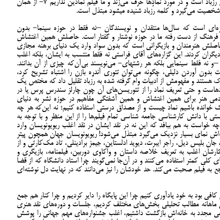
همین این فیلم را مشهور کرد 6- کل فیلم تِمش رُزباد است و در مورد نمادها حرف می‌زند و ما فیلم نمادین نداریم 7- از همان
یرد و کلمه رُزباد شنیده می‎شود مبتذل است.
ه‌ای است که سال‌ها منتقدان و نویسندگان –نه فقط در حوزه سینما- بدون
فرهنگ از دست رفته ما در حوزه نوشتار و گفتار است. حاصلش همین اغتشاش
لش هنرمندان و بازیگرانی است که بدون سواد وارد یک دنیای برهنه مجازی
یگران کردند. این گزاره‌های آقای فراستی نه فقط منتسب به ایشان، بلکه اغلب
نویسندگان بی‌پایه و اساسی است که در نشریات –و نه فقط سینمایی بلکه هر رشته‎ای- می‌نویسند بی‌آن‌که چیزی از آن بدانند.
بدون آوردن دلیلی، چگونه می‌توان تئوری آندره بازن را اشتباه تشریح کرد،
ک هستند و مفهومش از ادبیات وام گرفته شده به رُزباد تقلیل داد که مختص یک
دهاست و حتی تعریف نماد را از تئوریسن‌های آن چون چارلز سندرس پرس یا در
ادمی هنر برای همین اغتشاش و همین آشفتگی مفاهیم در حوزه نشر به دنیای
شک خوانده باشیم نماد چیست و از مصداق درستی استفاده کنیم؛ نه این‌که هر چه
با دانش کارشناسی جامعه شناسی تمام فیلم‌ها را از این منظر و با توجه به
چه خواست به هم ببافد که این نه در نقد ایشان در نقد اغلب ریویونویسان وارد
 نمای بسیار نزدیک می‌گیرد مبتذل می‌شود! ریویونویسان جهان همچون پیتر
 جان بلیس دیل، راجر ایبرت، دیوید ادلستاین، جیمز برادینلی، تاد مک‌کارتی و از
شان اغلب به تعریف خلاصه داستان و واکاوی دوربین، فیلمنامه، بازیگری و
 کلی کمتر استفاده می‌کنند و در آن‌جا نمی‌گویند چرا استاد دانشگاه که از قضا
 به فیلم صحبت می‌کند. حد خودشان را نیز می‌دانند که در نهایت دل نوشته‌ای
 کافی بود به خود یادآوری کنیم چرا این پایگاه را دایر کردیم و چرا کنار هم جمع
ی ماهانه مطالب تحلیلی بخش‌های مختلف کردیم، جلسات و دوره‌های نقد هنری
ی مجدد به خانه‌اش بازگشت داشتیم، اغلب جشنواره‌های مهم جهانی را پوشش