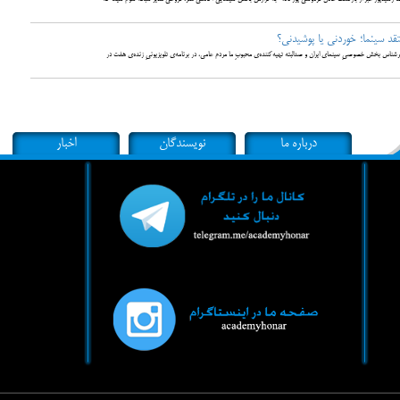
قد سینما؛ خوردنی یا پوشیدنی؟
ناس بخش خصوصیِ سینمای ایران و صدالبته تهیه‌کننده‌ی محبوبِ ما مردم عامی، در برنامه‌ی تلویزیونیِ زنده‌ی هفت در
درباره ما
نویسندگان
اخبار