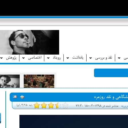
صی
نقد و بررسی
یادداشت
رویداد
اختصاصی
پژوهش
رتبه 3.50 (3 رای)
ریریه
منتشر شده در 1398-03-18 22:30