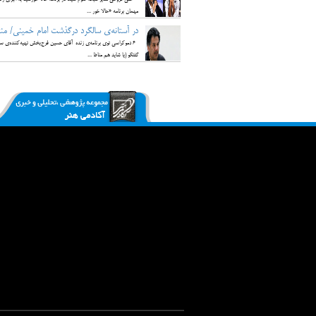
مهمان برنامه «حالا خور ...
در آستانه‌ی سالگرد درگذشت امام خمینی/ منت
6 دموکراسی توی برنامه‌ی زنده آقای حسین فرح‌بخش تهیه‌کننده‌ی سرش
گفتگو (یا شاید هم مناظ ...