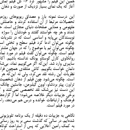
آغاز که یک نمای بسیار نزدیک از صورت و دهان شخصیت می‌گ
این درست نمونه بارز و مصداق ریویوهای روزمر
تحصیلات مرتبط از آن استفاده کردند و حاصلش 
مفهومی و معنایی صفحات دنیای مجازی است. حاص
شدند و هر چه خواستند گفتند و خودشان را سوژه د
چگونه می‌توان ادعا کرد فیلم سطح و تختی است 
چگونه می‌توان تِم یا موضوع را که در جهان مشتر
فیلم است. چگونه می‌توان گفت فیلم در مورد نما
روانکاوی کارل گوستاو یونگ ندانسته باشیم. آک
سایبری وارد شد. این‌که اگر می‌گوییم نماد، بی‌
دلمان خواست بگوییم. کاش منتقدی همچون فراستی 
نظریات این رشته نقد می‌کرد، ولی نه این‌که هر 
است. چگونه می‌شود چون فیلم از دهان شخصیت‌اش
تراورز، پیتر بردشاو، اوون گیلبرمن، جاستین چانگ،
این دست نیز بی‌شک نقد تخصصی نمی‌کنند و کار
برخی جزییات دیگر خلاصه می‌شود؛ اما از گزاره‌های
فرهنگ و ارتباطات خوانده و درس هم می‌دهد، راجع
در مورد فیلم است.
نگاهی به جزییاتِ ده دقیقه از یک برنامه تلویزیونی
شده‌ایم. در سالی که گذشت سعی بر به روز رسان
به کمک رامین اعلایی که پس از استراحت کوتاه