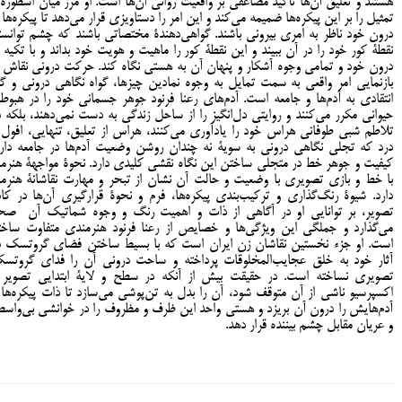
هستند و تعلیق آن‌ها تأکید مضاعفی بر واقعیت روانی آن‌ها است. او مرز میان اسطوره 
تمثیل را بر این پیکره‌ها ضمیمه می‌کند و این امر را دستاویزی قرار می‌دهد تا پیکره‌ها ا
درون خود ناظر به امری بیرونی باشند. گواهی‌دهندۀ مختصاتی باشند که چشم توانست
نقطۀ کور خود را در آن ببیند و این نقطۀ کور را ماهیت و هویت خود بداند و با تکیه ب
درون خود و تمامی وجوه آشکار و پنهان آن به هستی نگاه کند. حرکت درونی نقاش ا
بازنمایی امر واقعی به سمت تمایل به وجوه نمادین چیزها، گواه نگاهی درونی و گا
انتقادی به آدم‌ها و جامعه است. آدم‌های رعنا فرنود جوهر جسمانی خود را در هبوط
حیوانی مکرر می‌کنند و روایتی دل‌انگیز را از ساحل زندگی به دست نمی‌دهند، بلکه د
تلاطم شبی طوفانی هراس خود را یادآوری می‌کنند، هراس از تعلیق، تنهایی، افول 
درد که تجلی نگاهی درونی به سویۀ نه چندان روشن وضعیت آدم‌ها در جامعه دارد
کیفیت و جوهر خط در متجلی ساختن این نگاه نقشی کلیدی دارد. نحوۀ مواجهۀ هنرمن
با خط و بازی تصویری با وضعیت و حالت آن نشان از تبحر و مهارت نقاشانۀ هنرمن
دارد. شیوۀ رنگ‌گذاری و ترکیب‌بندی پیکره‌ها، فرم و نحوۀ قرارگیری آن‌ها در کاد
تصویر، بر توانایی او در آگاهی از ذات و اهمیت رنگ و وجوه شماتیک آن صح
می‌گذارد و جملگی این ویژگی‌ها و خصایص از رعنا فرنود هنرمندی متفاوت ساخت
است. او جزء نخستین نقاشان زن ایران است که با بسیط ساختن فضای گروتسک د
آثار خود به خلق عجایب‌المخلوقات پرداخته و ساحت درونی آن را فدای گروتس
تصویری نساخته است. در حقیقت بیش از آنکه در سطح و لایۀ ابتدایی تصویر 
اکسپرسیو ناشی از آن متوقف شود، آن را بدل به تن‌پوشی می‌سازد تا ذات پیکره‌ها 
آدم‌هایش را درون آن بریزد و هستی واحد این ظرف و مظروف را در خوانشی بی‌واسط
و عریان مقابل چشم بیننده قرار دهد.