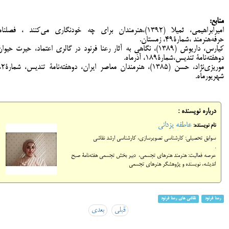
منابع:
امیرابراهیمی، ثمیلا (1392)،هنرمندان برای چه خودنگاری می‌کنند ، فصلنا
حرفه‌هنرمند ،شمارۀ49، زمستان.
کیارس، داریوش (1389)، نگاهی به آثار رعنا فرنود در گالری اعتماد، حیرت حیوا
دوهفته‌نامۀ تندیس،شمارۀ189، آذرماه.
شهریورماه.
درباره نویسنده :
عاطفه یزدانی
نام نویسنده:
سوابق تحصیلی: کارشناسی تصویرسازی، کارشناسی ارشد نقاشی
.
عرصه فعالیت: هنرمند هنرهای تجسمی، دبیر بخش تجسمی هفته‌نامۀ صبح
اندیشه، نویسنده و پژوهشگر هنرهای تجسمی
رعنا فرنود
نقاشی های رعنا فرنود
قبلی
بعدی