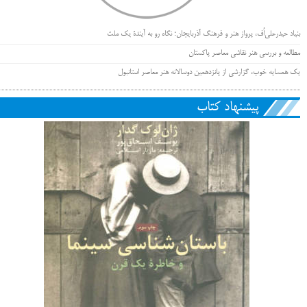
بنیاد حیدرعلی‌اُف، پرواز هنر و فرهنگ آذربایجان؛ نگاه رو به آیندۀ یک ملت
مطالعه و بررسی هنر نقاشی معاصر پاکستان
یک همسایه خوب، گزارشی از پانزدهمین دوسالانه هنر معاصر استانبول
پیشنهاد کتاب