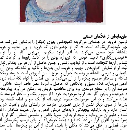
جان‌مایه‌ای از خلأهای انسانی
لوسین فروید در جمله‌ای می‌گوید: «هیچکس چیزی (دیگر) را بازنمایی نمی‌کند. هم
چیز خودزندگی‌نگارانه است...». اگر از چشم‌اندازی که فروید از پی تجربه و هوی
نقاشانۀ خود سخن می‌گوید به آثار فرنود بنگریم؛ می‌توان آثار او را نوع
«خوددرون‌نگاری» نامید. خودی که تن‌واره بودن را در کالبد رنج‌ها و کراهت تما
نشدنی آن‌ها گنجانده است و از تهاجم، زشتی و جنون حاصل از آن هراس چندانی ندارد
نیّت او از نمایش اغراق‌های مهیب و غریب این بدن‌ها و تأکید بر تکه‌تکه بودن آن‌ه
بازنمایی و شرحی نقاشانه بر وضعیت حیران و بغرنج انسان امروزی است. هنرمند ریخت
شاکله و ساختار مرسوم پیکره را از آن می‌گیرد و این فقدان را گواه لکۀ سیاه درون
آدمی می‌سازد. خلاء عمیق و جانکاهی که حاصل و آوردۀ عصر حاضر است. خلائی ک
هنرمند آن را بر سطح دوبُعدی بوم برای مخاطب خویش به ارمغان می‌آورد. پیکره‌ها
درهم‌تنیده و رنجور آثار رعنا فرنود موجودیت خود را از مفهوم رنگ و ساختار قدرتمند خ
تغذیه می‌کنند و در این موجودیت خطوط درهم‌بافته از یک سو و قطعه قطعه بود
بدن‌ها از سوی دیگر نشان از بازی تصویری هنرمند در راستای بیان واقعیت شرای
انسان دارد و به بازتولید پیچیدگی لایه‌های درونی آدمی و بیان هویت متناقض، اخت
شده و عقیم آن می‌پردازد و توجه او به این سویۀ واقعی و ملموس انسانی، آثار او را د
زمرۀ معدود آثاری قرار می‌دهد که فرزند زمانۀ خویش‌اند. او برای ترسیم پیکره‌های آثا
خود، فضایی را خلق می‌کند که مکان را بلعیده است، از این رو پیکره‌ها اغلب معل