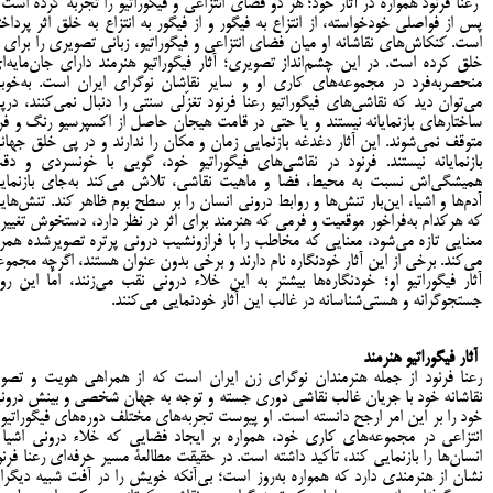
رعنا فرنود همواره در آثار خود؛ هر دو فضای انتزاعی و فیگوراتیو را تجربه کرده است 
پس از فواصلی خودخواسته، از انتزاع به فیگور و از فیگور به انتزاع به خلق اثر پرداخت
است. کنکاش‌های نقاشانه او میان فضای انتزاعی و فیگوراتیو، زبانی تصویری را برای ا
خلق کرده است. در این چشم‌انداز تصویری؛ آثار فیگوراتیو هنرمند دارای جان‌مایه‌ا
منحصربه‌فرد در مجموعه‌های کاری او و سایر نقاشان نوگرای ایران است. به‌خوب
می‌توان دید که نقاشی‌های فیگوراتیو رعنا فرنود تغزّلی سنتی را دنبال نمی‌کنند، درپ
ساختارهای بازنمایانه نیستند و یا حتی در قامت هیجان حاصل از اکسپرسیو رنگ و فر
متوقف نمی‌شوند. این آثار دغدغه بازنمایی زمان و مکان را ندارند و در پی خلق جهان
بازنمایانه نیستند. فرنود در نقاشی‌های فیگوراتیو خود، گویی با خونسردی و دق
همیشگی‌اش نسبت به محیط، فضا و ماهیت نقاشی، تلاش می‌کند به‌جای بازنمای
آدم‌ها و اشیا، این‌بار تنش‌ها و روابط درونی انسان را بر سطح بوم ظاهر کند. تنش‌های
که هرکدام به‌فراخور موقعیت و فرمی که هنرمند برای اثر در نظر دارد، دستخوش تغییر 
معنایی تازه می‌شود، معنایی که مخاطب را با فرازونشیب درونی پرتره تصویرشده همرا
می‌کند. برخی از این آثار خودنگاره نام دارند و برخی بدون عنوان هستند، اگرچه مجموع
آثار فیگوراتیو او؛ خودنگاره‌ها بیشتر به این خلاء درونی نقب می‌زنند، امّا این رو
جستجوگرانه و هستی‌شناسانه در غالب این آثار خودنمایی می‌کنند.
آثار فیگوراتیو هنرمند
رعنا فرنود از جمله هنرمندان نوگرای زن ایران است که از همراهی هویت و تصوی
نقاشانه خود با جریان غالب نقاشی دوری جسته و توجه به جهان شخصی و بینش درون
خود را بر این امر ارجح دانسته است. او پیوست تجربه‌های مختلف دوره‌های فیگوراتیو 
انتزاعی در مجموعه‌های کاری خود، همواره بر ایجاد فضایی که خلاء درونی اشیا 
انسان‌ها را بازنمایی کند، تأکید داشته است. در حقیقت مطالعۀ مسیر حرفه‌ای رعنا فرنو
نشان از هنرمندی دارد که همواره به‌روز است؛ بی‌آنکه خویش را در آفت شبیه دیگرا