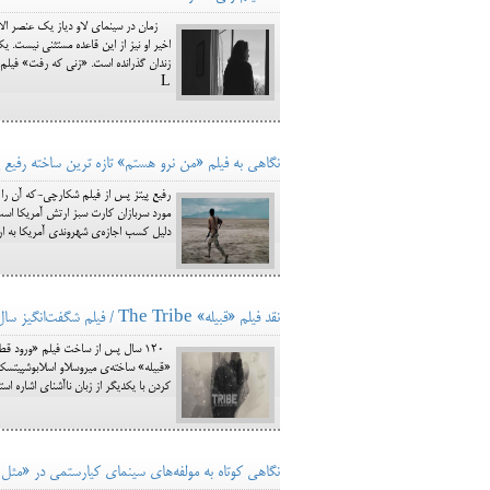
زمان در سینمای لاو دیاز یک عنصر الاس
اخیر او نیز از این قاعده مستثنی نیست. 
L
نگاهی به فیلم «من نرو هستم» تازه ترین ساخته رفیع پی
رفیع پیتز پس از فیلم شکارچی-که آن را در
مورد سربازان کارت سبز ارتش آمریکا است
دلیل کسب اجازه‌ی شهروندی آمریکا به ارت
نقد فیلم «قبیله» The Tribe / فیلم شگفت‌انگیز سال
120 سال پس از ساخت فیلم «ورود قطا
«قبیله» ساخته‌ی میروسلاو اسلابوشپیتسکی 
کردن با یکدیگر از زبان ناآشنای اشاره استفاده می‌کنند. ادا
نگاهی کوتاه به مولفه‌های سینمای کیارستمی در «مث