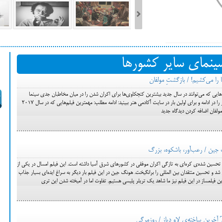
ست فیلم‌های بخش مسابقه جشنواره فیلم ونیز ۲۰۲۲ مشخص شد، سهم پررنگ
سینمای سایر کشورها
ه کن، راه برای مستقل‌ها
ایی که می‌توانند در سال جدید بیشترین کنجکاوی‌ها برای اکران شدن را در میان مخاطبان جدی سینما
برانگیزند، معرفی کرده است. لیست مذکور را در ادامه و برای اولین بار در سایت آکادمی هنر ببینید: ادامه مطلب: مهمترین فیلم‌هایی که در سال 2017
 مولفان اضافه کردن دیدگاه جدید
سین شده‌ی کره‌ای به تازگی اکران موفقی در کشورهای شرق آسیا داشته است. این فیلم امسال در یکی از
 و تحسین منتقدان بین المللی را برانگیخت. هونگ جین در این فیلم بار دیگر به سراغ ایده‌ای بسیار جذاب
ین فیلمساز در این فیلم نیز ما شاهد یک تریلر پلیسی هستیم. تفاوت اما در آمیخته شدن این تری