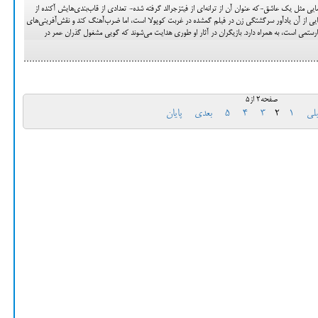
ی مثل یک عاشق-که عنوان آن از ترانه‌ای از فیتزجرالد گرفته شده- تعدادی از قاب‌بندی‌هایش آکنده از
یی از آن یادآور سرگشتگی زن در فیلم گمشده در غربت کوپولا است، اما ضرب‌آهنگ کند و نقش‌آفرینی‌های
رستمی است، به همراه دارد. بازیگران در آثار او طوری هدایت می‌شوند که گویی مشغول گذران عمر در
صفحه2 از5
بلی
1
2
3
4
5
بعدی
پایان