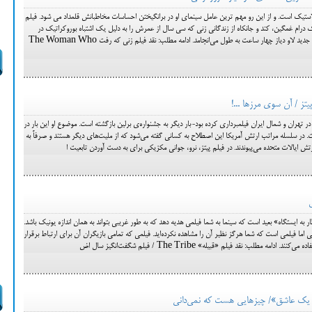
تیک است. و از این رو مهم ترین عامل سینمای او در برانگیختن احساسات مخاطبانش قلمداد می شود. فیلم
یک درام غمگین، کند و جانکاه از زندگانی زنی که سی سال از عمرش را به دلیل یک اشتباه بوروکراتیک در
زندان گذرانده است. «زنی که رفت» فیلم جدید لاو دیاز چهار ساعت به طول می‌انجامد. ادامه مطلب: نقد فیلم زنی که رفت The Woman Who
تز / آن سوی مرزها ...!
 تهران و شمال ایران فیلمبرداری کرده بود-بار دیگر به جشنواره‌ی برلین بازگشته است. موضوع او این بار در
. در سلسله مراتب ارتش آمریکا این اصطلاح به کسانی گفته می‌شود که از ملیت‌های دیگر هستند و صرفاً به
ش ایالات متحده می‌پیوندند. در فیلم پیتز، نرو، جوانی مکزیکی برای به دست آوردن تابعیت ا
ر به ایستگاه» بعید است که سینما به شما فیلمی هدیه دهد که به طور غریبی بتواند به همان اندازه یونیک باشد.
اما فیلمی است که شما هرگز نظیر آن را مشاهده نکرده‌اید. فیلمی که تمامی بازیگران آن برای ارتباط برقرار
مه مطلب: نقد فیلم «قبیله» The Tribe / فیلم شگفت‌انگیز سال اض
ل یک عاشق»/ چیزهایی هست که نمی‌دانی