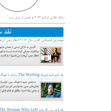
پلنگ طلایی لوکارنو ۲۰۲۲ به فیلمی از برزیل رسید
فهر
ایرانی‌ها
نقد 
بیرون راندن فیلم‌های منتسب به حامیان کرملین از جشنوار
مهمترین فیلم‌هایی که در سال 2017 انتظار دیدن آن‌ها را می‌کشیم! / بازگشتِ مولفان
باز است
گاردین به تازگی لیستی از همه‌ی فیلم‌ه
انتظار دیدن آن‌ها را می‌کشیم! / بازگشتِ
نقد فیلم ندبه (مویه) The Wailing ساخته نا هونگ جین / رعب‌آور، باشکوه، بزرگ
ساخته‌ی جدید نا هونگ جین؛ فیلمساز تح
بخش‌های جنبی جشنواره‌ی کن نیز اکران شد
و دیدنی رفته است. مطابق دو فیلم قبلی ا
نقد فیلم زنی که رفت The Woman Who Left آخرین ساخته‌ی لاو دیاز / روزمرگی