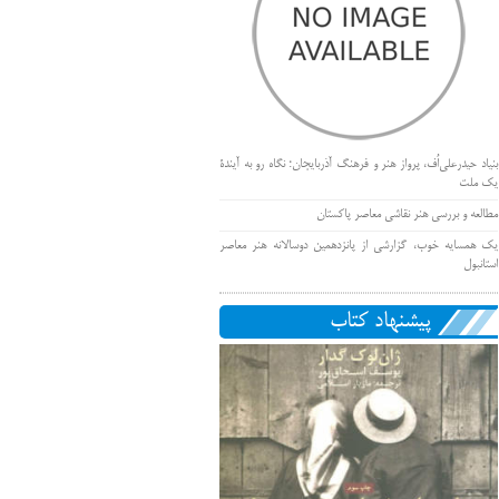
بنیاد حیدرعلی‌اُف، پرواز هنر و فرهنگ آذربایجان؛ نگاه رو به آیندۀ
یک ملت
مطالعه و بررسی هنر نقاشی معاصر پاکستان
یک همسایه خوب، گزارشی از پانزدهمین دوسالانه هنر معاصر
استانبول
پیشنهاد کتاب