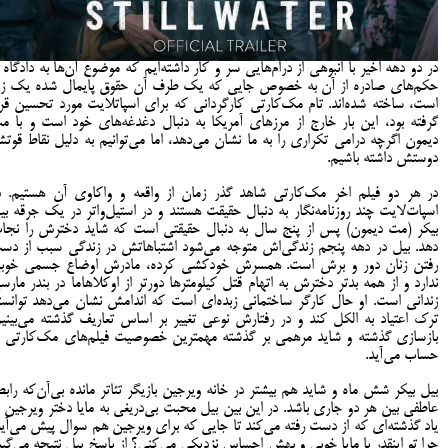
در دو دهه اخیر با انبوهی از درام‌هایی سر و کار داشته‌ایم که موضوع آن‌ها به دادگاه ی
حکم‌های صادره از آن به خصوص جایی که یک طرف آن حقوق پایمال شده یک ز
است، ساخته شده‌اند. تام مک‌کارتی کارگردانی که برای اسپاتلایت مورد تحسین قرا
گرفته بود، این بار خارج از مرزهای آمریکا به دنبال دغدغه‌های خود است و با م
دیمون اگرچه درامی تکراری را به ما نشان می‌دهد، اما می‌توانیم به دلیل نقاط قوت
دوستش داشته باشیم.
در هر دو فیلم اخر مک‌کارتی شاهد گذر زمان از واقعه و واکاوی آن هستیم. د
اسپات‌لایت چند روزنامه‌نگار به دنبال حقیقت هستند و در استیل‌واتر در یک جرقه بی
بیکر (مت دیمون) پس از پنج سال به دنبال حقیقتی است که شاید دخترش را نجا
دهد. بیل در دهه پنجم زندگی‌اش متوجه می‌شود اشتباهاتش در زندگی سبب از دس
رفتن زنان دور و برش است. همسرش خودکشی کرده، مادرش اوضاع جسمی خوب
ندارد و از همه بدتر دخترش به اتهام قتل کیلومترها دورتر از اوکلاهاما در بندر مارس
زندانی است. او حال کارگر ساختمانی زبده‌ای است که اندامش نشان می‌دهد توانست
ترک اعتیاد به الکل کند و در رفتارش نوعی تغییر بر اساس تعاریف گذشته می‌بینیم
بازسازی گذشته و شاید مرهمی بر گذشته مهمترین خصوصیت فیلم‌های مک‌کارتی ب
حساب می‎‌آید.
بیل بیکر شش ماه و شاید هم بیشتر در خانه ویرجین بازیگر تئاتر مانده بی‌آن‌که رابط
عاطفی بین هر دو جاری باشد. در این بین بیل محبت بی‌دریغی به مایا دختر ویرجین ب
یاد گذشته‌ای که از دست رفته می‌کند تا جایی که برای ویرجین هم سوال پیش می‌آید
چرا تو اینقدر با مایا خوبی و بهش احساس نزدیکی می‌کنی؟ از پاسخ بیل نتیجه می‌گیر