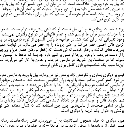
که بیل به خود ویرجین علاقه‌مند است اما می‌توان این طور تفسیر کرد که بیل با توج
به تغییری که داشته سعی دارد به زنان دور و برش محبت کند و کمتر آن‌ها را برنجاند. م
در روند پیش رفت قصه مدام متوجه این هستیم که بیل برای نجات آلیسون دخترش ا
هر کاری دریغ نمی‌کند.
روند شخصیت پردازی تغییر آنی بیل نیست. او که نقش پیش‌برنده درام هست، به خوب
و با جزییات بسیار برای ما ترسیم شده و تغییر ناگهانی نیز در نوع رفتارش نمی‌بینیم. ب
وجود تغییراتی که از آن گفته شد، در مواجهه با وکیل آلیسون از کوره درمی‌رود. در پید
کردن قاتل اصلی خطر می‌کند و حتی پرونده را به خطر می‌اندازد. در نهایت همی
پس‌مانده‌های گذشته و رفتار خودسرانه‌اش هست که (خطر لو رفتن قصه) مایا و ویرجی
را از دست می‌دهد. با وجود این‌ها او سعی بر تغییر دارد چه بسا که ماه‌ها به آلیسون س
نمی‎زند اما در سخت‌ترین شرایط در مارسی می‌ماند و همان‌جا کار گیر می‌آورد. تما
این‌ها سبب یک شخصیت‌پردازی کامل برای نقش اوست.
فیلم بر دیگری پنداری و نکوهش نژاد پرستی نیز می‌پردازد. بیل با ورود به مارسی متوج
می‌شود کمتر کسی حاضر است با او به زبان انگلیسی صحبت کند. محله‌های مهاجرا
در مارسی که اغلب عرب‌ها و آفریقایی‌ها آن‌ها را تشکیل می‌دهند در حاشیه بندر است 
افراد تمایلی به کمک یا صحبت کردن با یک سفیدپوست آمریکایی ندارند. مرد کافه‌دا
که شاهد نزاع پیش از قتل بوده نیز تمام عرب‎ها را یکی می‌پندارد و می‌گوید هر کسی
شما بگویید قاتل و عرب است او در دادگاه تایید می‌کند. کارگردان تاکید ویژه‌ای دار
بیل در تمامی صحنه‌ها از لباس‌هایی چون جین استفاده کند که نشان دهنده حتی نو
پوشش به عنوان یک غریبه یا دیگری است.
مورد دیگری که فیلم همچون اسپاتلایت به آن می‌پردازد نقش رسانه‌هاست. رسانه‌ه
مسیر خیلی از پرونده‌ها را عوض کرده‌اند. در آمریکا –که در فیلم‌ها و سریال‌های زیاد