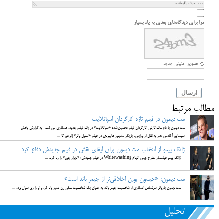
1000
حرف باقیمانده
مرا برای دیدگاه‌های بعدی به یاد بسپار
تصویر امنیتی جدید
ارسال
مطالب مرتبط
مت دیمون در فیلم تازه کارگردان اسپاتلایت
مت دیمون با تام مک‌کارتی کارگردان فیلم تحسین‌شده «اسپاتلایت» در یک فیلم جدید، همکاری می‌کند. به گزارش بخش
سینمایی آکادمی هنر به نقل از ورایتی، بازیگر مشهور هالیوودی در فیلم «استیل واتر» (نوعی گا ...
ژانگ ییمو از انتخاب مت دیمون برای ایفای نقش در فیلم جدیدش دفاع کرد
ژانگ ییمو فیلمساز مطرح چینی اتهام Whitewashing در فیلم جدیدش؛ «دیوار چین» را رد کرد. ...
مت دیمون: «جیسون بورن اخلاقی‌تر از جیمز باند است»
مت دیمون بازیگر سرشناس اسکاری از شخصیت جیمز باند به عنوان یک شخصیت منفی زن ستیز یاد کرد و او را زیر سوال برد. ...
تحلیل