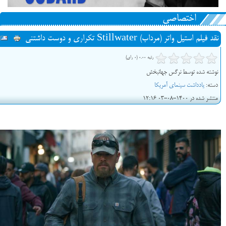
اختصاصی
نقد فیلم استیل واتر (مرداب) Stillwater تکراری و دوست داشتنی
رتبه 0.00 (0 رای)
نوشته شده توسط نرگس جهانبخش
دسته:
یادداشت سینمای آمریکا
منتشر شده در 1400-08-03 12:16