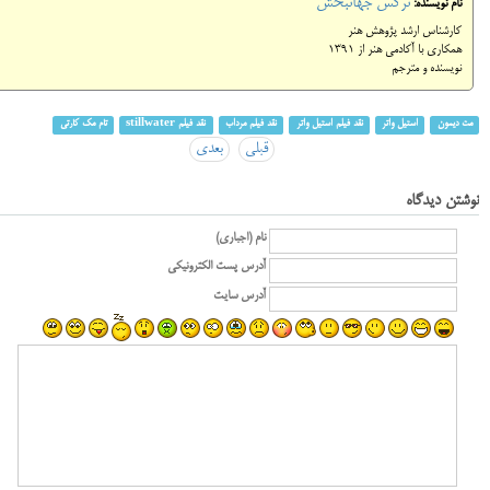
نرگس جهانبخش
نام نویسنده:
کارشناس ارشد پژوهش هنر
همکاری با آکادمی هنر از 1391
نویسنده و مترجم
مت دیمون
استیل واتر
نقد فیلم استیل واتر
نقد فیلم مرداب
نقد فیلم stillwater
تام مک کارتی
قبلی
بعدی
نوشتن دیدگاه
نام (اجباری)
آدرس پست الکترونیکی
آدرس سایت