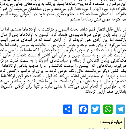
این موضوع را مشاهده کرده‌ایم- رسانه‌ها بسیار پررنگ به پرونده‌های جنایی می‌پردازند
خانواده فرد مورد اتهام را مورد فشار قرار می‌دهند و موی دماغشان می‌شوند. آن قدر ک
خانواده با دادستان مصالحه کند تا حکم دیگری صادر شود. در بازخوانی پرونده آلیسو
هم متوجه همین نقش رسانه‌ها هستیم.
در پایان قابل انتظار فیلم شاهد نجات آلیسون و بازگشت به اوکلاهاما هستیم، اما نبای
آن را یک پایان خوش صرفا هالیوودی قلمداد کرد. آلیسون به اوکلاهاما پس از سال‌ه
بازگشته اما این آزادی حتی کوچکتر از آن آزادی است که در آب‌های مارسی آلیسو
شنا می‌کرد. او برای عدم توجه و جوانی کردن دور از خانواده به مارسی رفت، اما حا
جوانی را از دست داده و در سوی دیگر بیل نیز خانواده‌ای را که ماه‌ها در مارسی ساخ
از دست داد. هر دو به نسبت چیزی را برای این آزادی از دست داده‌اند تا جایی ک
مک‌کارتی پیکان انتقادش از رسانه و سیاست‌های آمریکا را به سمت قدرت مرکز
می‌گیرد. رسانه‌هایی که آلیسون را دوست نداشتند و او را موجب بدنامی اوکلاهاما د
یک کشور دیگر می‌دانستند حال رنگ عوض کرده‌اند. برای او مراسم بازگشتی گرفت
شده و شهردار در سخنرانی‌اش اعلام می‌کند که قول بازگشت دختر قوی اوکلاهاما ر
داده بود و حال به وعده‌اش عمل کرده است. جایی ما نقش قدرت و رسانه را می‌بینی
که یا جلوگیری از انجام کاری می‌کنند یا نقشی ندارند و تنها برای گرفتن عکس‌ها
یادگاری صف آرایی کرده‌اند.
Share
Facebook
WhatsApp
Twitter
Telegram
درباره نویسنده :