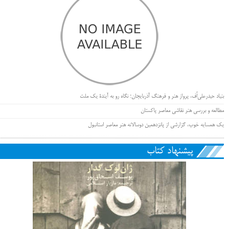
بنیاد حیدرعلی‌اُف، پرواز هنر و فرهنگ آذربایجان؛ نگاه رو به آیندۀ یک ملت
مطالعه و بررسی هنر نقاشی معاصر پاکستان
یک همسایه خوب، گزارشی از پانزدهمین دوسالانه هنر معاصر استانبول
پیشنهاد کتاب