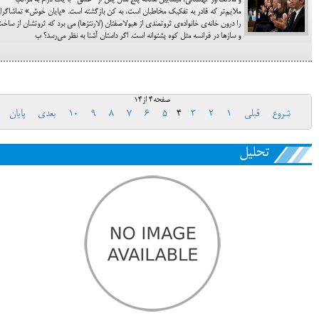
و ملالت‌آور کهنسالی، میشاییل هانکه پنج سال پس از" عشق" با یک درام به مراتب
ملایم‌تر که قادر به تفکیک مخاطبان است، به کن بازگشته است. «پایان خوش» تماشاگرا
را درون خانه‌ی خانواده‌ی ثروتمندی از هیولاصفتان (لارنتزها) می برد که ثروتشان از ساخ
و سازها در فرانسه مثل کوه پشتوانه است. اگر داستان آشنا به نظر می‌رسد؟ ب
صفحه4 از14
شروع
قبلی
1
2
3
4
5
6
7
8
9
10
بعدی
پایان
تحلیل