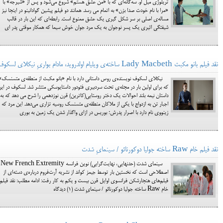
تریلوژی میل او. سه‌گانه‌ای که با «من عشق هستم» شروع می‌شود و پس از «شیرجه» با
«مرا با نام خودت صدا بزن» به اتمام می رسد. همانند دو فیلم پیشین گوادانینو در اینجا نیز
مساله‌ی اصلی بر سر شکل گیری یک عشق ممنوع است. رابطه‌ای که این بار در قالب
شیفتگی اثیری یک پسر نوجوان به یک مرد جوان خوش سیما که همکار موقتی پدر ای
نقد فیلم بانو مکبث Lady Macbeth ساخته‌ی ویلیام اولدروید، مادام بواریِ نیکلای لسکوف
نیکلای لسکوف نویسنده‌ی روس داستانی دارد با نام «بانو مکبث از منطقه‌ی متسنسک»
که برای اولین بار در مجله‌ی تحت سردبیری فئودور داستایوسکی منتشر شد. لسکوف در ای
داستان نیمه بلند احوالات یک دختر روستایی(کاترین) قرن نوزدهمی را شرح می دهد که به
اجبار تن به ازدواج با یکی از ملاکان منطقه‌ی متسنسک روسیه تزاری می‌دهد. این مرد که
زینووی نام دارد با اصرار پدرش؛ بوریس در ازای واگذار شدن یک زمین به بوری
نقد فیلم خام Raw ساخته جولیا دوکورنائو / سینمایِ شدت
سینمای شدت (حدنهایی، نهایت‌گرایی) نوین فرانسه New French Extremity
اصطلاحی‌ است که نخستین بار توسط جیمز کواند از نشریه آرت‌فروم درباره‌ی دسته‌ای از
فیلم‌های هنجارشکن فرانسوی اوایل قرن بیست و یکم به کار رفت: ادامه مطلب: نقد فیلم
خام Raw ساخته جولیا دوکورنائو / سینمایِ شدت (1) دیدگاه