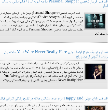
نقد فیلم خریدار شخصی Personal Shopper ساخته الیویه آسایا / فیلم اسلش به سبک
آسایا
فیلم «خریدار شخصی» (Personal Shopper) دومین بازی کریستن استیوارت در
ساخته های الیویه آسایا، (Olivier Assayas) کارگردان و فیلمساز فرانسوی است.
کریتسن استوارت ستاره مجموعه «گرگ و میش» بازیگر اصلی این درام روانشناسی است ک
به گفته کارگردان ژانرهای مختلف از فیلم دلهره آور تا فانتزی را تلفیق کرده است. ادامه
مطلب: نقد فیلم خریدار شخصی Personal Shopper ساخته الیویه آسایا / فیلم ا
به سبک آسایا
نقد فیلم تو واقعاً هرگز اینجا نبودی You Were Never Really Here ساخته لین
رمزی / آشوبی از درد و رنج
لین رمزی کارگردان 41 ساله اسکاتلندی در میان علاقه‌مندان سینمای مستقل شهرت
به‌سزایی دارد. او پس از فارغ‌التحصیلی در سال 1995 از مدرسه فیلم و تلویزیون ملی بریت
فعالیت سینمایی خود را با ساختن فیلم‌های کوتاه «روز را بکش» و «مرگ‌های کوچک» د
سال 1996 آغاز کرد. ادامه مطلب: نقد فیلم تو واقعاً هرگز اینجا نبودی You Were
Never Really Here ساخته لین رمزی / آشوبی از درد و رنج اضافه کردن دیدگاه
نقد فیلم پایان خوش Happy End؛ درام جدید میشائیل هانکه در تقبیح زندگی اشرافی فرانسه
پس از بردن نخل طلا و جایزه اسکار بهترین فیلم غیر انگلیسی زبان برای خوانش اندوه‌برا