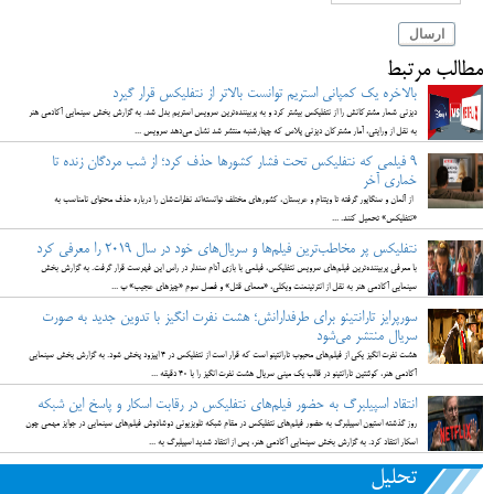
ارسال
مطالب مرتبط
بالاخره یک کمپانی استریم توانست بالاتر از نتفلیکس قرار گیرد
دیزنی شمار مشترکانش را از نتفلیکس بیشتر کرد و به پربیننده‌ترین سرویس استریم بدل شد. به گزارش بخش سینمایی آکادمی هنر
به نقل از ورایتی، آمار مشترکان دیزنی پلاس که چهارشنبه منتشر شد نشان می‌دهد سرویس ...
۹ فیلمی که نتفلیکس تحت فشار کشورها حذف کرد؛ از شب مردگان زنده تا
خماری آخر
از آلمان و سنگاپور گرفته تا ویتنام و عربستان، کشورهای مختلف توانسته‌اند نظرات‌شان را درباره حذف محتوای نامناسب به
«نتفلیکس» تحمیل کنند. ...
نتفلیکس پر مخاطب‌ترین فیلم‌ها و سریال‌های خود در سال 2019 را معرفی کرد
با معرفی پربیننده‌ترین فیلم‌های سرویس نتفلیکس، فیلمی با بازی آدام سندلر در راس این فهرست قرار گرفت. به گزارش بخش
سینمایی آکادمی هنر به نقل از انترتینمنت ویکلی، «معمای قتل» و فصل سوم «چیزهای عجیب» پ ...
سورپرایز تارانتینو برای طرفدارانش؛ هشت نفرت انگیز با تدوین جدید به صورت
سریال منتشر می‌شود
هشت نفرت انگیز یکی از فیلم‌های محبوب تارانتینو است که قرار است از نتفلیکس در 4 اپیزود پخش شود. به گزارش بخش سینمایی
آکادمی هنر، کوئنتین تارانتینو در قالب یک مینی سریال هشت نفرت انگیز را با 40 دقیقه ...
انتقاد اسپیلبرگ به حضور فیلم‌های نتفلیکس در رقابت اسکار و پاسخ این شبکه
روز گذشته استیون اسپیلبرگ به حضور فیلم‌های نتفلیکس در مقام شبکه تلویزیونی دوشادوش فیلم‌های سینمایی در جوایز مهمی چون
اسکار انتقاد کرد. به گزارش بخش سینمایی آکادمی هنر، پس از انتقاد شدید اسپیلبرگ به ...
تحلیل