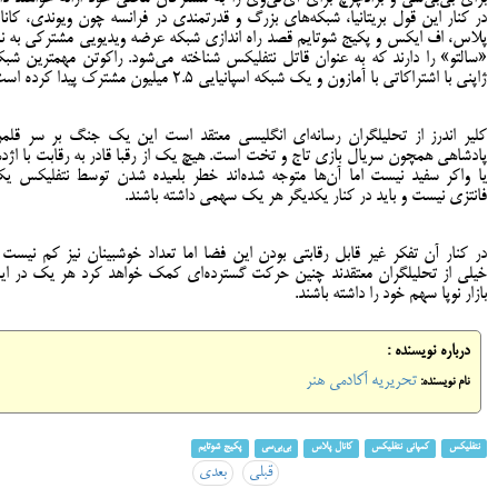
در کنار این قول بریتانیا، شبکه‌های بزرگ و قدرتمندی در فرانسه چون ویوندی، کانا
پلاس، اف ایکس و پکیج شوتایم قصد راه اندازی شبکه عرضه ویدیویی مشترکی به نا
«سالتو» را دارند که به عنوان قاتل نتفلیکس شناخته می‌شود. راکوتن مهمترین شبک
ژاپنی با اشتراکاتی با آمازون و یک شبکه اسپانیایی 2.5 میلیون مشترک پیدا کرده است.
کلیر اندرز از تحلیلگران رسانه‌ای انگلیسی معتقد است این یک جنگ بر سر قلمر
پادشاهی همچون سریال بازی تاج و تخت است. هیچ یک از رقبا قادر به رقابت با اژده
یا واکر سفید نیست اما آن‌ها متوجه شده‌اند خطر بلعیده شدن توسط نتفلیکس ی
فانتزی نیست و باید در کنار یکدیگر هر یک سهمی داشته باشند.
در کنار آن تفکر غیر قابل رقابتی بودن این فضا اما تعداد خوشبینان نیز کم نیست 
خیلی از تحلیلگران معتقدند چنین حرکت گسترده‌ای کمک خواهد کرد هر یک در ای
بازار نوپا سهم خود را داشته باشند.
درباره نویسنده :
تحریریه آکادمی هنر
نام نویسنده:
نتفلیکس
کمپانی نتفلیکس
کانال پلاس
بی‌بی‌سی
پکیج شوتایم
قبلی
بعدی