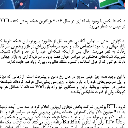
شبکه نتفلیکس با وجود راه اندازی در سال 2016 بزرگترین شب
در جهان به شمار می‌رود.
به گزارش بخش سینمایی آکادمی هنر به نقل از هالیوود ریپورتر، این شبکه تقریبا ک
بازار جهانی را به خود اختصاص داده و نحوه سرمایه‌گزاری‌اش در بازار ویدیویی غیر قاب
رقابت به نظر می‌رسد. حال پس از اینکه شبکه‌ای خود را در حد و اندازه نتفلیک
نمی‌بیند شبکه‌های مختلفی در سراسر جهان قصد ورود و سرمایه‌گزاری به بازار جهانی ر
دارند حرکتی که از قول اسکات رُکسبرو منتقد هالیوود ریپورتر زیاد هم فایده ندارد.
با این وجود همه چیز خیلی سریع در حال رخ دادن و پیشرفت است. از زمانی که دیزن
و اپل سرویس‌های خود را با وارنر مدیا و ‌ان‌بی‌سی یونیورسال عرضه کرده‌اند شبکه‌ها
محلی در اسپانیا، بریتانیا، برلین و سنگاپور نیز وارد بازارvod شده‌اند تا حداقل 
کوچک ولی از قدرت نتفلیکس بکاهند.
گروه RTL بزگترین شرکت پخش تجاری اروپایی اعلام کرد در سه سال آینده نزدی
به 400 میلیون دلار برای گسترش خدمات پخش وی
میلیون دلار برای تولید سریال و تولید محتوا هزینه خواهد کرد. بی‌بی‌سی و شبکه پیشر
بریتانیا ITV برای راه اندازی BirtBox برنامه ریزی می‌کنند که به ترتیب مک ما
برای بی‌بی‌سی و برادچرچ برای آی‌تی‌وی را به مشترکان محلی خود ارائه خواهند داد