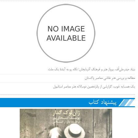
بنیاد حیدرعلی‌اُف، پرواز هنر و فرهنگ آذربایجان؛ نگاه رو به آیندۀ یک ملت
مطالعه و بررسی هنر نقاشی معاصر پاکستان
یک همسایه خوب، گزارشی از پانزدهمین دوسالانه هنر معاصر استانبول
پیشنهاد کتاب