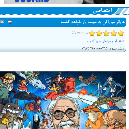
اختصاصی
هایائو میازاکی به سینما باز خواهد گشت
رتبه 5.00 (1 رای)
دسته:
اخبار سینمای سایر کشورها
منتشر شده در 1395-08-24 14:25