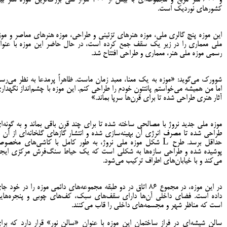
کشورهای نوردیک است.
این موزه پنج گالری ملی، موزه هنرهای تزئینی و طراحی، موزه هنرهای معاصر و موز
ملی معماری را در زیر یک سقف جمع کرده است، در حال حاضر این موزه با عنوا
رسمی موزه ملی هنر، معماری و طراحی افتتاح شد.
شوورک می‌گوید: «موزه به یک معنا، معبد زمان ماست. ظاهراً پرمدعا به نظر می‌رسد
اما من همیشه می‌خواستم پانتئون خودم را طراحی کنم. این موزه با چشم‌انداز نگهدار
آثار هنری طراحی شده تا برای قرن‌‌ها سرپا بماند.»
موزه ملی جدید نروژ با مصالحی ساخته شده تا برای چند قرن باقی بماند و به گونه‌ا
طراحی شده تا مصرف انرژی آن بهینه‌سازی شده و انتشار گازهای گلخانه‌ای از آن ب
حداقل برسد. طرح L شکل موزه ملی نروژ، به طور کامل با کاشی‌های مخصو
پوشیده شده و طراحی سازه‌ها به شکلی است که یک حیاط سنگ‌فرش مرکزی ایجا
می‌کند و با خیابان‌های اطراف ترکیب می‌شود.
در این موزه، در مجموع ۸۶ اتاق در دو طبقه مجموعه‌های دائمی موزه را در خود ج
داده است. فضای داخلی آن‌ها دارای سقف‌های سبک، کف‌های چوبی و پنجره‌های
است که مناظر شهر و مجسمه‌های داخلی را قاب می‌کنند.
سالن شیشه‌ای در فراز ساختمان این موزه با عنوان «سالن نور» قرار دارد که برا