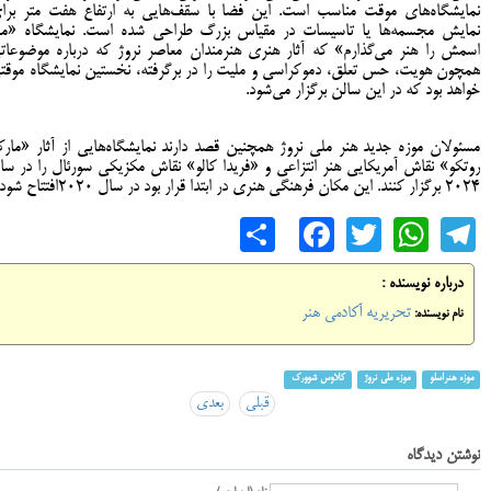
نمایشگاه‌های موقت مناسب است. این فضا با سقف‌هایی به ارتفاع هفت متر برا
نمایش مجسمه‌ها یا تاسیسات در مقیاس بزرگ طراحی شده است. نمایشگاه «م
اسمش را هنر می‌گذارم» که آثار هنری هنرمندان معاصر نروژ که درباره موضوعات
همچون هویت، حس تعلق، دموکراسی و ملیت را در برگرفته، نخستین نمایشگاه موقت
خواهد بود که در این سالن برگزار می‌شود.
مسئولان موزه جدید هنر ملی نروژ همچنین قصد دارند نمایشگاه‌هایی از آثار «مار
روتکو» نقاش آمریکایی هنر انتزاعی و «فریدا کالو» نقاش مکزیکی سورئال را در سا
۲۰۲۴ برگزار کنند. این مکان فرهنگی هنری در ابتدا قرار بود در سال ۲۰۲۰افتتاح شود.
Share
Facebook
WhatsApp
Twitter
Telegram
درباره نویسنده :
تحریریه آکادمی هنر
نام نویسنده:
موزه هنراسلو
موزه ملی نروژ
کلاوس شوورک
قبلی
بعدی
نوشتن دیدگاه