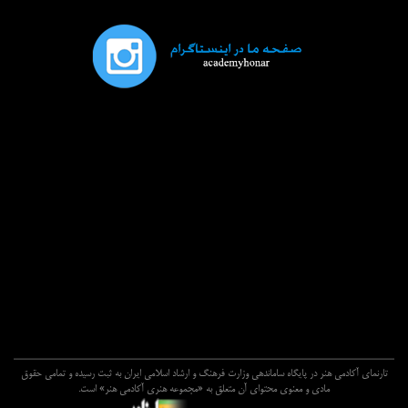
تارنماي آکادمي هنر در پايگاه ساماندهي وزارت فرهنگ و ارشاد اسلامي ايران به ثبت رسيده و تمامي حقوق
مادي و معنوي محتواي آن متعلق به «مجموعه هنري آکادمي هنر» است.