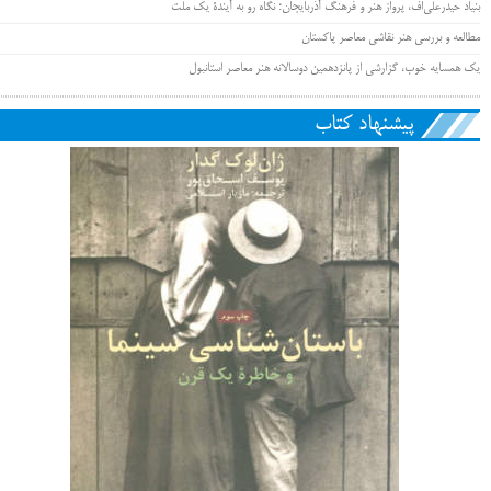
بنیاد حیدرعلی‌اُف، پرواز هنر و فرهنگ آذربایجان؛ نگاه رو به آیندۀ یک ملت
مطالعه و بررسی هنر نقاشی معاصر پاکستان
یک همسایه خوب، گزارشی از پانزدهمین دوسالانه هنر معاصر استانبول
پیشنهاد کتاب