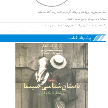
بنیاد حیدرعلی‌اُف، پرواز هنر و فرهنگ آذربایجان؛ نگاه رو به آیندۀ یک ملت
مطالعه و بررسی هنر نقاشی معاصر پاکستان
یک همسایه خوب، گزارشی از پانزدهمین دوسالانه هنر معاصر استانبول
پیشنهاد کتاب