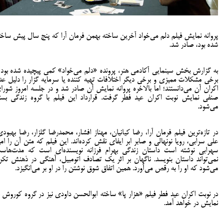
پروانه نمایش فیلم دلم می‌خواد آخرین ساخته بهمن فرمان آرا که پنج سال پیش ساخت
شده بود، صادر شد.
به گزارش بخش سینمایی آکادمی هنر، پرونده «دلم می‌خواد» کمی پیچیده شده بود 
برخی مشکلات ممیزی و برخی دیگر اختلافات تهیه کننده یا سرمایه گزار را دلیل عد
اکران آن می‌دانستند؛ اما بالاخره پروانه نمایش آن صادر شد و در جلسه امروز شورا
صنفی نمایش نوبت اکران عید فطر گرفت. قرارداد این فیلم با گروه زندگی بست
می‌شود.
در تازه‌ترین فیلم فرمان آرا، رضا کیانیان، مهناز افشار، محمدرضا گلزار، رضا بهبودی
علی سرابی، رویا نونهالی و صابر ابر ایفای نقش کرده‌اند. این فیلم که متن آن را امی
سهرابی نوشته است داستان زندگی بهرام فرزانه نویسنده‌ای است که مدت‌هاس
نمی‌تواند داستان بنویسد. ناگهان بر اثر یک تصادف اتومبیل، آهنگی در ذهنش تکرا
می‌شود که او را به رقص می‌آورد. همین اتفاق شوق نوشتن را در او بر می‌انگیزد.
در نوبت اکران عید فطر فیلم «هزار پا» ساخته ابوالحسن داودی نیز در گروه کوروش ب
نمایش در خواهد آمد.