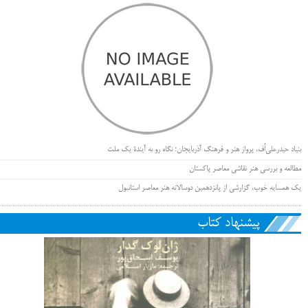
بنیاد حیدرعلی‌اُف، پرواز هنر و فرهنگ آذربایجان؛ نگاه رو به آیندۀ یک ملت
مطالعه و بررسی هنر نقاشی معاصر پاکستان
یک همسایه خوب، گزارشی از پانزدهمین دوسالانه هنر معاصر استانبول
پیشنهاد کتاب