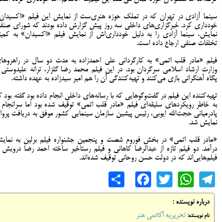
سینما آزادی در تهران که در تملک حوزه هنری‌ست از نمایش این فیلم «اکسیدان
خودداری کرد. خبرگزاری‌های داخلی سه روز پیش گزارش داده بودند که شورای صنف
نمایش، سینما آزادی را به دلیل خودداری‌اش از نمایش فیلم «اکسیدان» به کمیت
تخلفات صنفی ارجاع داده است.
فیلم «مادر قلب اتمی» به کارگردانی علی احمدزاده به مدت دو سال در راهروها
وزارت ارشاد اسلامی سرگردان بود. در این فیلم محمد رضا گلزار، ترانه علیدوستی 
پگاه آهنگرانی بازی می‌کنند و تهیه‌کنندگی آن را هم امیر سیدزاده به عهده داشته.
تهیه‌کننده این فیلم در گفت‌وگوهایی که با رسانه‌های داخلی انجام داده بود گفته بود ک
به خاطر رویکردهای سلیقه‌ای فیلم «مادر قلب اتمی» توقیف شده بود اما سرانجام ب
پادرمیانی حجت‌الله ایوبی، رئیس پیشین سازمان سینمایی کشور موفق به دریافت پروان
نمایش شد.
«مادر قلب اتمی» در بخش فوروم شصت و پنجمین جشنواره فیلم برلین به نمای
درآمد.
دو فیلم تازه از عبدالرضا کاهانی و فیلم رستاخیر ساخته احمد رضا درویش ا
فیلم‌هایی‌‌اند که در دولت حسن روحانی توقیف شده‌اند.
Share
Facebook
WhatsApp
Twitter
Telegram
درباره نویسنده :
تحریریه آکادمی هنر
نام نویسنده: