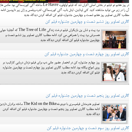
در روز هفتم دو فیلم در بخش اصلی اکران شد که فیلم اولهاوره Le Havre ساخته آکی کوریسماکی بود عکس
آن را در زیر می توانید مشاهده کنید. کتی اوتاینن، لیتل باب، آکی کوریسماکی، اندره ویلمس و ژان پیر داروسین ادامه
مطلب: گالری تصاویر روز هفتم شصت و چهارمین جشنواره فیلم کن اضافه کردن دیدگاه جدید
گالری تصاویر روز ششم شصت و چهارمین جشنواره فیلم کن
برد پیت و شان پن بازیگران فیلم درخت زندگی The Tree of Life که آنجلینا جول
همسرش برد پیت را همراهی می کرد. ادامه مطلب: گالری تصاویر روز ششم شصت و
چهارمین جشنواره فیلم کن اضافه کردن دیدگاه جدید
گالری تصاویر روز چهارم شصت و چهارمین جشنواره فیلم کن
روز چهارم جشنواره کن در انحصار حضور جانی دپ برای فیلم دزدان دریایی کارائیب: بر
روی امواج بیگانه بود. ادامه مطلب: گالری تصاویر روز چهارم شصت و چهارمین جشنواره
فیلم کن اضافه کردن دیدگاه جدید
گالری تصاویر روز پنجم شصت و چهارمین جشنواره فیلم کن
تصاویر هنرمندان فیلمپسری با دوچرخهThe Kid on the Bike ساخته برادران دارد
ادامه مطلب: گالری تصاویر روز پنجم شصت و چهارمین جشنواره فیلم کن اضافه کردن
دیدگاه جدید
گالری تصاویر روز سوم شصت و چهارمین جشنواره فیلم کن