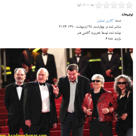
رتبه 0.00 (0 رای)
توضیحات
دسته:
'گالری تصاویر
منتشر شده در چهارشنبه, 28 ارديبهشت 1390 21:26
نوشته شده توسط تحریریه آکادمی هنر
بازدید: 6188