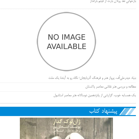
بازخوانی نقد رولان بارت از فیلم بارانداز
بنیاد حیدرعلی‌اُف، پرواز هنر و فرهنگ آذربایجان؛ نگاه رو به آیندۀ یک ملت
مطالعه و بررسی هنر نقاشی معاصر پاکستان
یک همسایه خوب، گزارشی از پانزدهمین دوسالانه هنر معاصر استانبول
پیشنهاد کتاب