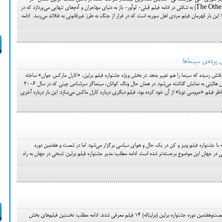
«طرف دیگر امید» (The Other Side of Hope) به شکلی در ادامه فیلم قبلی- لوآور- باز به دنیای مهاجران و آدم‌های تنهایی می‌پردازد که در
ین بار قهرمان فیلم مردی اهل سوریه است که در فرار از جنگ به طرز غیرقانونی به فنلاند می‌رسد. ادامه
تش رسیده که سینما را هم تغییر بدهد. در بخش ویژه جشنواره فیلم برلین، «کارل مارکس جوان» ساخته
رائول پک، فیلمساز و فعال حقوق بشر اهل هائیتی به نمایش گذاشته می‌شود. در همان حال ونگ کوانان، سینماگر سرشناس چینی که در سال ۲۰۰۶
ر فیلم «عروسی تویا» از آن خود کرده بود، فیلم دیگری درباره کارل ماکس می‌سازد: این‌ بار درباره آخری
با جشنواره فیلم ونیز و کن در یک حال و هوای سیاسی برگزار می‌شود. اما در شصت و هفتمین دوره
ی در جهان این موضوع برجسته‌تر شده است. ادامه مطلب: مدیر جشنواره فیلم برلین: شبحی در جهان به راه
برای بخش‌های رقابتی و بخش ویژه شصت‌وهفتمین دوره جشنواره برلین (برلیناله) ۱۴ فیلم معرفی شدند. ادامه مطلب: نخستین فیلم‌های بخش