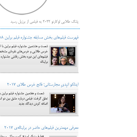
پلنگ طلایی لوکارنو ۲۰۲۲ به فیلمی از برزیل رسید
فهر
ایرانی‌ها
فهرست فیلم‌های بخش مسابقه جشنواره فیلم برلین 2018 کامل شد + معرفی هیئت داوران
بیرون راندن فیلم‌های منتسب به حامیان کرملین از جشنوار
شصت و هشتمین جشنواره فیلم برلین با اع
باز است
خرس طلایی و خرس‌های نقره‌ای مشخص شو
برلیناله
ایدلکو انیِدیِ مجارستانی؛ فاتح خرس طلای 2017
شصت و هفتمین جشنواره فیلم برلین برند
اضافه کردن دیدگاه جدید
معرفی مهمترین فیلم‌های حاضر در برلیناله‌ی 2017
«طرف دیگر امید»: کوریسماکی و مهاجر