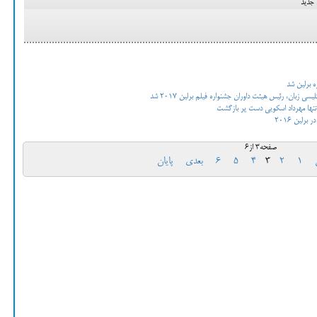
 جدید
ه برلین شد
زبان، رئیس هیئت داوران جشنواره فیلم برلین 2017 شد
 تنها مهرداد اسکویی دست پر بازگشت
رلین 2016
صفحه3 از6
1
2
3
4
5
6
بعدی
پایان