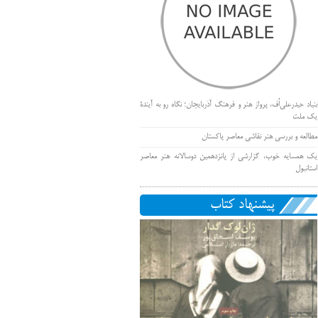
بنیاد حیدرعلی‌اُف، پرواز هنر و فرهنگ آذربایجان؛ نگاه رو به آیندۀ
یک ملت
مطالعه و بررسی هنر نقاشی معاصر پاکستان
یک همسایه خوب، گزارشی از پانزدهمین دوسالانه هنر معاصر
استانبول
پیشنهاد کتاب