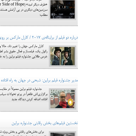
سرزمین‌های دیگری در پی آرامش هستند؛ ا
مطلب:
درباره دو فیلم از برلیناله‌ی 2017 / کارل مارکس بر روی پرده‌ی سینماها
کارل مارکس جهان را تغییر داد، حالا وق
خرس طلایی جشنواره فیلم برلین را به خاط
مدیر جشنواره فیلم برلین: شبحی در جهان به راه افتاده
جشنواره فیلم برلین معمولاً در مقایسه 
برگزاری‌اش ظاهراً در پرتو تحولات سیاس
افتاده اضافه کردن دیدگاه جدید
نخستین فیلم‌های بخش رقابتی جشنواره برلین