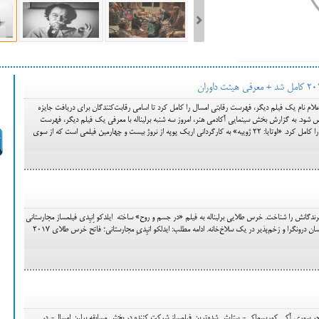
ست فیلم‌های بخش مسابقه جشنواره فیلم ونیز ۲۰۲۲ مشخص شد، سهم پررنگ
ه کن، راه برای مستقل‌ها
لام نام یک فیلم دیگر، فهرست رقابتی امسال را کامل کرد تا اسامی رقابت‌کنندگان برای دریافت جایزه
د. به گزارش بخش سینمایی آکادمی هنر، امروز سه شنبه برلیناله با معرفی یک فیلم دیگر، فهرست
فیلم‌های این دوره بخش رقابتی جشنواره را کامل کرد. «اوتایا: ۲۲ ژوییه» به کارگردانی اریک پوپه از نروژ بیست و چهارمین فیلمی است که از سوی
گانش را شناخت. خرس طلایی برلیناله به فیلم «در جسم و روح» ساخته ایلدکو اِنیِدی فیلمساز مجارستانی
تعلق گرفت: فیلمی درباره عشق بین دو انسان درونگرا و زخم‌پذیر در یک سلاخ‌خانه. ادامه مطلب: ایدلکو انیِدیِ مجارستانی؛ فاتح خرس طلای 2017
 سوری آکی کوریسماکی- ستایش شده‌ترین فیلمساز شرکت کننده در بخش مسابقه برلین امسال- در