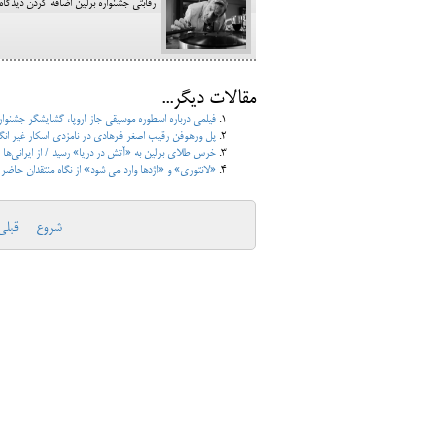
رقابتی جشنواره برلین اضافه کردن دیدگاه
مقالات دیگر...
فیلمی درباره اسطوره موسیقی جاز اروپا، گشایشگر جشنوار
پل ورهوفن رقیب اصغر فرهادی در نامزدی اسکار غیر انگلیسی 
خرس طلای برلین به «آتش در دریا» رسید / از ایرانی‌ها
«لانتوری» و «اژدها وارد می شود» از نگاه منتقدان حاضر در ب
شروع
قبلی