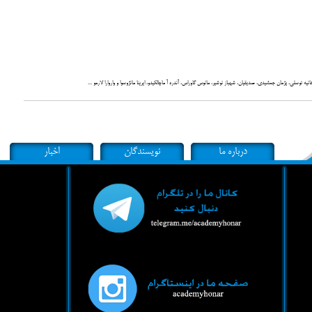
هانیه توسلی، پژمان جمشیدی، صدیقیان، شهباز نوشیر، مانوس گاوراس، آندره آ ماچالکیدو، ایرینا مانژوسوا و واروارا لارمو ...
درباره ما
نویسندگان
اخبار