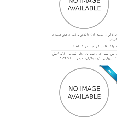
فردگرایی در سینمای ایران با نگاهی به فیلم چیزهایی هست که
نمی‌دانی
بت‌وارگی قانون، نقدی بر سینمای کیشلوفسکی
بررسی حضور ابژه و غیاب تن، تحلیل لباس‌های بلیک لایولی،
گبریل یونیون و کیم کارداشیان در مراسم مت گالا ۲۰۲۲