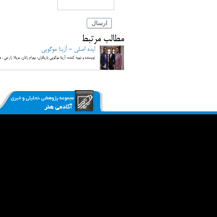
ارسال
مطالب مرتبط
ایده اصلی - آزیتا موگویی
نویسنده و تهیه کننده: آزیتا موگویی بازیگران: بهرام رادان، مریلا زارعی ، 