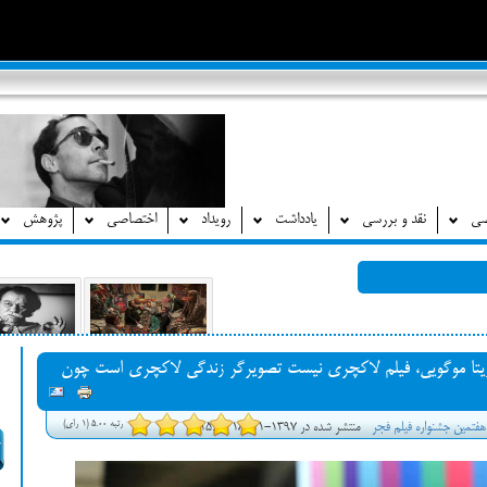
صی
نقد و بررسی
یادداشت
رویداد
اختصاصی
پژوهش
آزیتا موگویی، فیلم لاکچری نیست تصویرگر زندگی لاکچری است چون
رتبه 5.00 (1 رای)
هفتمین جشنواره فیلم فجر
منتشر شده در 1397-11-18 15:28