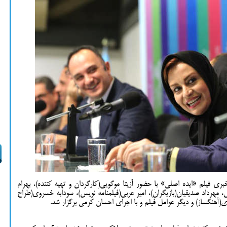
فیلم «ایده اصلی» با حضور آزیتا موگویی(کارگردان و تهیه کننده)، بهرام
، مهرداد صدیقیان(بازیگران)، امیر عربی(فیلمنامه نویس)، سودابه خسروی(طراح
بدی(آهنگساز) و دیگر عوامل فیلم و با اجرای احسان کرمی برگزار شد.