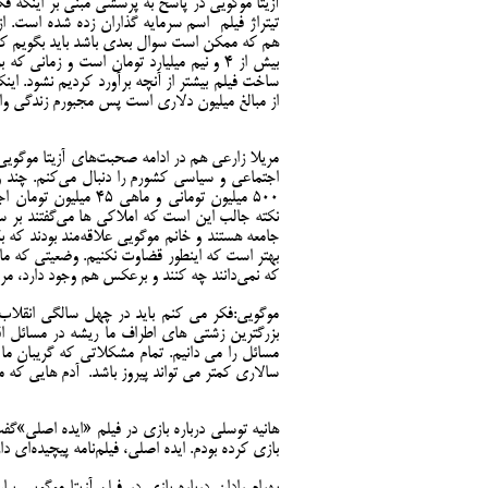
آزیتا موگویی در پاسخ به پرسشی مبنی بر اینکه ف
تیتراژ فیلم اسم سرمایه گذاران زده شده است. ا
هم که ممکن است سوال بعدی باشد باید بگویم که 
بیش از 4 و نیم میلیارد تومان است و زما
ساخت فیلم بیشتر از آنچه برآورد کردیم نشود. ای
از مبالغ میلیون دلاری است پس مجبورم زندگی واق
مریلا زارعی هم در ادامه صحبت‌های آزیتا موگویی د
اجتماعی و سیاسی کشورم را دنبال می‌کنم. چند و
500 میلیون تومانی و 
نکته جالب این است که املاکی ها می‌گفتند بر سر 
جامعه هستند و خانم موگویی علاقه‌مند بودند که 
بهتر است که اینطور قضاوت نکنیم. وضعیتی که ما
که نمی‌دانند چه کنند و برعکس هم وجود دارد، مردم
موگویی:‌فکر می کنم باید در چهل سالگی انقلاب رو
بزرگترین زشتی های اطراف ما ریشه در مسائل اق
مسائل را می دانیم. تمام مشکلاتی که گریبان ما
سالاری کمتر می تواند پیروز باشد. آدم هایی که می
هانیه توسلی درباره بازی در فیلم «ایده اصلی»
بازی کرده بودم. ایده اصلی، فیلم‌نامه پیچیده‌ای 