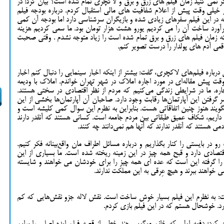
کر نمی کنید زمان فیلم های زرق و برق و لاکچری تمام شده است؟ بیان کرد: در
ز خیلی وقت پیش از اعلام شفافیت های مالی استقبال کردم. درباره بودجه فیلم
در این فیلم سفرهای زیادی شده و بازیگران سرشناسی دارد اما بودجه آن کمی
نی که برآورد ساخت آن را می کردیم یورو هشت هزار تومان بود. ما سعی کردیم هزینه
نکه زمان فیلم های زرق و برق تمام شده است را زیاد متوجه نشدم . وقتی صحبت
عی آدم های پولدار را درست تصویر کنم.
رباره فیلم‌های لاکچری، گفت: بیشتر از اینکه اخبار سینمایی را دنبال کنم اخبار
قت پیش مقاله‌ای در مورد اجاره املاک در شهر تهران خواندم. املاک با ودیعه
ماهی 45 میلیون تومان اجاره. ما در شرایطی زندگی می‌کنیم که مردم از نظر اقتصادی در سختی هستند.
گرفتن این آپارتمان‌ها رقابت وجود دارد. صاحبان آن آپارتمان‌ها بخشی از این
بگویند هنوز چنین اتفاقاتی هست. بنابراین به نظرم این سوال کمی کلیشه است و
 داریم، شکاف عمیق طبقاتی بین مردم جامعه است. کسانی هستند که آنقدر دارند
ی هستند که آنقدر ندارند که آنها هم نمی‌دانند چه کنند.
 در بایستی را کنار بگذاریم و درباره مسائل اطراف مان واقع‌بینانه فکر کنیم.
تصادی دارد و قبح همه چیز در این زمینه ریخته شده است. ما بسیاری از این
 را گرفته این است که عده ای همه چیز را برای خودشان می خواهند و شایسته
 خواهند ببرند و هیچ عِرقی به این مملکت ندارند.
گفت: به نظرم این فیلم بسیار خوش ساخت است. نقش لاله جزو نقش‌هایی که کم
دارد. خوشحال هستم که در این فیلم بازی کردم.