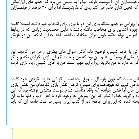
 فیلمسازان آن را دوست دارند، آنها را به سمتی می برد که فیلم های آپارتمانی
بسازند. بسیاری از فیلمسازان دوست دارند هر آنچه که تخیل شان حکم می کند روی کاغذ بنویسند اما برای 20 درصد از فیلمسازان
ارا بهرامی در فیلم سابقه بازی این دو تاثیری برای انتخاب هم داشته است؟ گفت:
یر، چهره آشنایی برای مخاطب داشته باشند.به دلیل محدودیت زیادی که در روابط
ر می تواند عقبه خوبی برای مخاطب داشته باشد جدا از اینکه این دو بازیگر
ی اش با حامد کمیلی، توضیح داد: کاش سوال های بهتری از من می کردید. این
د. یکی از وسواس هایم این بود که من و حامد کمیلی بازی تکراری نکنیم و اگر
ار ما دارد به من بگوید زیرا برایم مهم است. من با آقای کمیلی زیاد بازی کردم
 این نیست که چون پارسال سیمرغ برده،امسال قربانی جایزه نگرفتن شود گفت:
ا می گویم که هیچوقت برای سیمرغ گرفتن نقش بازی نکرده‌ام. من نقشی بازی
با این حال اما نقدی خواندم که واقعا متاسفم شدم. دوست منتقدی نوشته بود که این
و گریه. خدا را شکر که این ایموجی ها وجود دارد تا اهل ادب و قلم ما به آن
آمیخته شده که این برای جامعه دور از کتاب ایران بسیار بد است.جامعه ای که باید