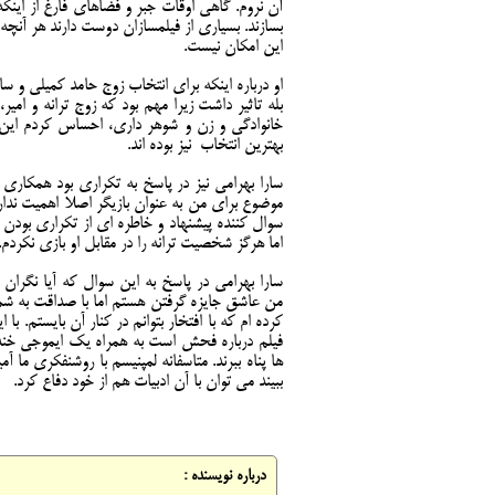
آن نروم. گاهی اوقات جبر و فضاهای فارغ از اینکه
این امکان نیست.
او درباره اینکه برای انتخاب زوج حامد کمیلی و س
بله تاثیر داشت زیرا مهم بود که زوج ترانه و ام
خانوادگی و زن و شوهر داری، احساس کردم این ام
بهترین انتخاب نیز بوده اند.
سارا بهرامی نیز در پاسخ به تکراری بود همکار
موضوع برای من به عنوان بازیگر اصلا اهمیت ندار
سوال کننده پیشنهاد و خاطره ای از تکراری بودن ک
اما هرگز شخصیت ترانه را در مقابل او بازی نکردم.
سارا بهرامی در پاسخ به این سوال که آیا نگران
من عاشق جایزه گرفتن هستم اما با صداقت به شم
کرده ام که با افتخار بتوانم در کنار آن بایستم. 
فیلم درباره فحش است به همراه یک ایموجی خنده 
ها پناه ببرند. متاسفانه لمپنیسم با روشنفکری ما 
ببیند می توان با آن ادبیات هم از خود دفاع کرد.
درباره نویسنده :