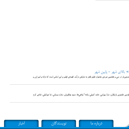
»؛ بالای شهر - پایین شهر
کارگردانی و نویسندگی یلدا جبلی (۱۳۹۷) است که نخستین‌بار در سی و هفتمین دوره‌ی جشنواره فیلم فجر به نمایش درآمد. قصه‌ی فیلم بر این اساس است که ترانه و امیر (زن و
 خلعتبری بازیگران: سارا بهرامی، حامد کمیلی، پانته آ پناهی‌ها، سعید چنگیزیان، ستاره پسیانی، ندا جبرائیلی، شادی کرم
درباره ما
نویسندگان
اخبار