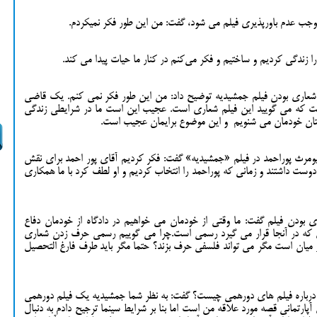
 موجب عدم باورپذیری فیلم می شود، گفت: من این طور فکر نمیکردم.
ا زندگی کردیم و ساختیم و فکر می‌کنم در کنار ما حیات پیدا می کند.
 شعاری بودن فیلم جمشیدیه توضیح داد: من این طور فکر نمی کنم. یک قاضی
ست که می گویید این فیلم شعاری است. عجیب این است ما در شرایطی زندگی
وستان خودمان می شنویم و این موضوع برایمان عجیب است.
ومرث پوراحمد در فیلم «جمشیدیه» گفت: فکر کردیم آقای پور احمد برای نقش
وست داشتند و زمانی که پوراحمد را انتخاب کردیم و او لطف کرد با ما همکاری
ی بودن فیلم گفت: ما وقتی از خودمان می خواهیم در دادگاه از خودمان دفاع
 که در آنجا قرار می گیرد رسمی است.چرا می گوییم رسمی حرف زدن شعاری
ان است مگر می تواند فلسفی حرف بزند؟ حتما مگر باید طرف فارغ التحصیل
ش درباره فیلم های دورهمی چیست؟ گفت: به نظر شما جمشیدیه یک فیلم دورهمی
ارتمانی قصه مورد علاقه من است اما بنا بر شرایط سینما ترجیح دادم به دنبال