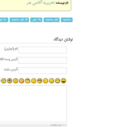
تحریریه آکادمی هنر
نام نویسنده:
جمشیدیه
فیلم جمشیدیه
یلدا جبلی
نقد فیلم جمشیدیه
سارا به
نوشتن دیدگاه
نام (اجباری)
آدرس پست الکت
آدرس سایت
1000
حرف باقیمانده