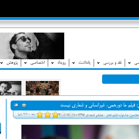
صی
نقد و بررسی
یادداشت
رویداد
اختصاصی
پژوهش
: فیلم ما دورهمی، غیرانسانی و شعاری نیست
رتبه 3.00 (2 رای)
هفتمین جشنواره فیلم فجر
منتشر شده در 1397-11-16 03:08