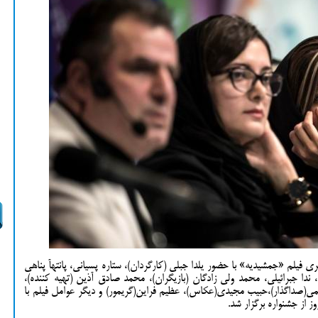
یلم «جمشیدیه» با حضور یلدا جبلی (کارگردان)، ستاره پسیانی، پانتهآ پناهی
ندا جبرائیلی، محمد ولی زادگان (بازیگران)، محمد صادق آذین (تهیه کننده)،
می(صداگذار)،حبیب مجیدی(عکاس)، عظیم فراین(گریمور) و دیگر عوامل فیلم با
از جشنواره برگزار شد.