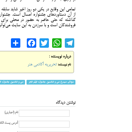
تمامی این وقایع در یکی دو روز اخیر شاید سابق
از آن دستاوردهای جشنواره امسال است. جشنواره‌
گذاشته که حتی حاضر به حضور در محلی برای سپ
فروشندگان است و با سرزدن به این سایت می‌توانید
are
cebook
WhatsApp
Twitter
Telegram
درباره نویسنده :
تحریریه آکادمی هنر
نام نویسنده:
سودای سیمرغ سی و ششمین جشنواره فیلم فجر
سی و ششمین جشنواره فی
نوشتن دیدگاه
نام (اجباری)
آدرس پست الکت