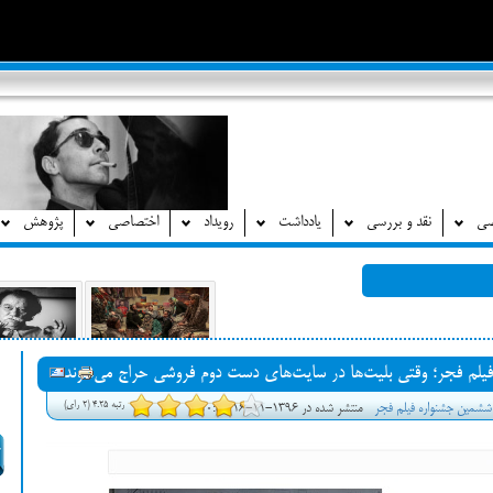
صی
نقد و بررسی
یادداشت
رویداد
اختصاصی
پژوهش
لم فجر؛ وقتی بلیت‌ها در سایت‌های دست دوم فروشی حراج می‌شوند
رتبه 4.25 (2 رای)
ششمین جشنواره فیلم فجر
منتشر شده در 1396-11-16 10:50