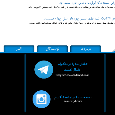
ی شدند؛ تنگه ابوقریب با شش جایزه پیشتاز بود
تی قبل از ساعت ۱۹ روز یکشنبه بیست و دوم بهمن ماه در سالن همایش‌های برج میلاد با اجرای رضا رشیدپور شروع شد. به گزارش بخش سینمایی آکادمی هنر، در این
یلمسازی
م های بخش مسابقه درباره جزییات این دوره از جشنواره توضیح داد. به گزارش خبرنگار مهر، ظهر امروز یکشنبه دهم دی
درباره ما
نویسندگان
اخبار