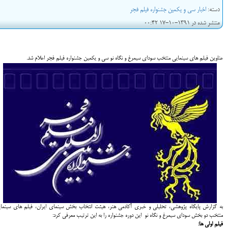
دسته:
اخبار سی و یکمین جشنواره فیلم فجر
منتشر شده در 1391-10-17 00:42
عناوين فيلم هاي سينمايي منتخب سوداي سيمرغ و نگاه نو سي و يكمين جشنواره فيلم فجر اعلام شد.
به گزارش پایگاه پژوهشی، تحلیلی و خبری آکادمی هنر، هيئت انتخاب بخش سينماي ايران، فيلم هاي سينما
منتخب دو بخش سوداي سيمرغ و نگاه نو اين دوره جشنواره را به اين ترتيب معرفي كرد:
فيلم اولي ها: