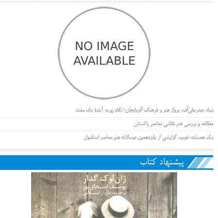
بنیاد حیدرعلی‌اُف، پرواز هنر و فرهنگ آذربایجان؛ نگاه رو به آیندۀ یک ملت
مطالعه و بررسی هنر نقاشی معاصر پاکستان
یک همسایه خوب، گزارشی از پانزدهمین دوسالانه هنر معاصر استانبول
پیشنهاد کتاب