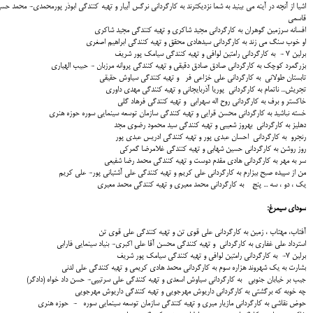
اشیا از آنچه در آینه می بینید به شما نزدیکترند به كارگرداني نرگس آبیار و تهيه كنندگي ابوذر پورمحمدی- محمد حس
قاسمی
افسانه سرزمین گوهران به كارگرداني مجید شاکری و تهيه كنندگي مجید شاکری
او خوب سنگ می زند به كارگرداني سیدهادی محقق و تهيه كنندگي ابراهیم اصغری
برلین 7 - به كارگرداني رامتین لوافی و تهيه كنندگي سیامک پور شریف
بزرگمرد کوچک به كارگرداني صادق صادق دقیقی و تهيه كنندگي پروانه مرزبان - حبیب الهیاری
تابستان طولانی به كارگرداني علی خزاعی فر و تهيه كنندگي سیاوش حقیقی
تجریش... ناتمام به كارگرداني پوریا آذربایجانی و تهيه كنندگي مهدی داوری
خاکستر و برف به كارگرداني روح اله سهرابی و تهيه كنندگي فرهاد گلی
خسته نباشید به كارگرداني محسن قرایی و تهيه كنندگي سازمان توسعه سینمایی سوره حوزه هنری
دهلیز به كارگرداني بهروز شعیبی و تهيه كنندگي سید محمود رضوی مجد
رنجرو به كارگرداني احسان عبدی پور و تهيه كنندگي ادریس عبدی پور
روز روشن به كارگرداني حسین شهابی و تهيه كنندگي غلامرضا گمرکی
سر به مهر به كارگرداني هادی مقدم دوست و تهيه كنندگي محمد رضا شفیعی
من از سپیده صبح بیزارم به كارگرداني علی کریم و تهيه كنندگي علی آشتیانی پور- علی کریم
یک ، دو ، سه ... پنج به كارگرداني محمد معیری و تهيه كنندگي محمد معیری
سوداي سيمرغ:
آفتاب، مهتاب ، زمین به كارگرداني علی قوی تن و تهيه كنندگي علی قوی تن
استرداد علی غفاری به كارگرداني و تهيه كنندگي محسن آقا علی اکبری- بنیاد سینمایی فارابی
برلین 7- به كارگرداني رامتین لوافی و تهيه كنندگي سیامک پور شریف
بشارت به یک شهروند هزاره سوم به كارگرداني محمد هادی کریمی و تهيه كنندگي علی لدنی
جیب بر خیابان جنوبی به كارگرداني سیاوش اسعدی و تهيه كنندگي علی سرتیپی- حسن داد خواه (دادگر)
چه خوبه که برگشتی به كارگرداني داریوش مهرجویی و تهيه كنندگي داریوش مهرجویی
حوض نقاشی به كارگرداني مازیار میری و تهيه كنندگي سازمان توسعه سینمایی سوره - حوزه هنری