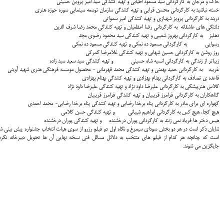
خاک و مرجان به كارگرداني سید مسعود اطیابی و تهيه كنندگي سید امیر پروین حسینی
خسته نباشید به كارگرداني محسن قرایی و تهيه كنندگي سازمان توسعه سینمایی سوره حوزه هنری
دربند به كارگرداني پرویز شهبازی و تهيه كنندگي امیر سمواتی
دلتنگی های عاشقانه به كارگرداني رضا اعظمیان و تهيه كنندگي محمد رضا شرف الدین
دهلیز به كارگرداني بهروز شعیبی و تهيه كنندگي سید محمود رضوی مجد
رسوایی به كارگرداني مسعود ده نمکی و تهيه كنندگي مسعود ده نمکی
روز روشن به كارگرداني حسین شهابی و تهيه كنندگي غلامرضا گمرکی
زیباتر از زندگی به كارگرداني انسیه شاه حسینی و تهيه كنندگي سید سعید سید زاده
غریبه به كارگرداني حمید بهمنی و تهيه كنندگي محمد قهرمانی - محصول موسسه فرهنگی هنری شهید آوینی
قاعده ی تصادف به كارگرداني بهنام بهزادی و تهيه كنندگي بهنام بهزادی
کلاس هنرپیشگی به كارگرداني علیرضا داود نژاد و تهيه كنندگي علیرضا داود نژاد
گناهکاران به كارگرداني فرامرز قریبیان و تهيه كنندگي فرامرز قریبیان
گهواره ای برای مادر به كارگرداني پناه برخدا رضایی و تهيه كنندگي پناه برخدا رضایی- محمد احمدی
هیچ کجا، هیچ کس به كارگرداني ابراهیم شیبانی و تهيه كنندگي حسن کلامی
هیس دختر ها فریاد نمی زنند به كارگرداني پوران درخشنده و تهيه كنندگي پوران درخشنده
شايان ذكر است در هر دو بخش سوداي سيمرغ و نگاه اول دو فيلم رزرو از سوي هيات انتخاب جشنواره پيش بيني ش
است كه چنانچه هر كدام از فيلم هاي منتخب به دلائل مسائل فني نسخه نهايي آن ها تحويل دبيرخانه نگرد
جايگزين مي شوند.