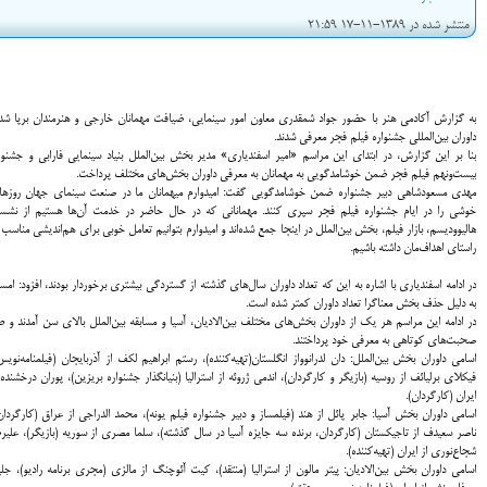
منتشر شده در 1389-11-17 21:59
به گزارش آکادمی هنر با حضور جواد شمقدری معاون امور سینمایی، ضیافت مهمانان خارجی و هنرمندان برپا شد
داوران بین‌المللی جشنواره فیلم فجر معرفی شدند.
بنا بر این گزارش، در ابتدای این مراسم «امیر اسفندیاری» مدیر بخش بین‌الملل بنیاد سینمایی فارابی و جشنوا
بیست‌ونهم فیلم فجر ضمن خوشامدگویی به مهمانان به معرفی داوران بخش‌های مختلف پرداخت.
مهدی مسعودشاهی دبیر جشنواره ضمن خوشامدگویی گفت: امیدوارم میهمانان ما در صنعت سینمای جهان روزه
خوشی را در ایام جشنواره فیلم فجر سپری کنند. مهمانانی که در حال حاضر در خدمت آن‌ها هستیم از نش
هالیوودیسم، بازار فیلم، بخش بین‌الملل در اینجا جمع شده‌اند و امیدوارم بتوانیم تعامل خوبی برای هم‌اندیشی مناسب 
راستای اهداف‌مان داشته باشیم.
در ادامه اسفندیاری با اشاره به این که تعداد داوران سال‌های گذشته از گستردگی بیشتری برخوردار بودند، افزود: امس
به دلیل حذف بخش معناگرا تعداد داوران کمتر شده است.
در ادامه این مراسم هر یک از داوران بخش‌های مختلف بین‌الادیان، آسیا و مسابقه بین‌الملل بالای سن آمدند و 
صحبت‌های کوتاهی به معرفی خود پرداختند.
اسامی داوران بخش بین‌الملل: دان لدرانوواز انگلستان(تهیه‌کننده)، رستم ابراهیم لکف از آذربایجان (فیلمنامه‌نویس
فیکلای برلیائف از روسیه (بازیگر و کارگردان)، اندمی ژروئه از استرالیا (بنیانگذار جشنواره بریزین)، پوران درخشنده 
ایران (کارگردان).
اسامی داوران بخش آسیا: جابر پائل از هند (فیلمساز و دبیر جشنواره فیلم یونه)، محمد الدراجی از عراق (کارگردان
ناصر سعیدف از تاجیکستان (کارگردان، برنده سه جایزه آسیا در سال گذشته)، سلما مصری از سوریه (بازیگر)، علیر
شجاع‌نوری از ایران (تهیه‌کننده).
اسامی داوران بخش بین‌الادیان: پیتر مالون از استرالیا (منتقد)، کیت آئوچنگ از مالزی (مجری برنامه رادیو)، جل