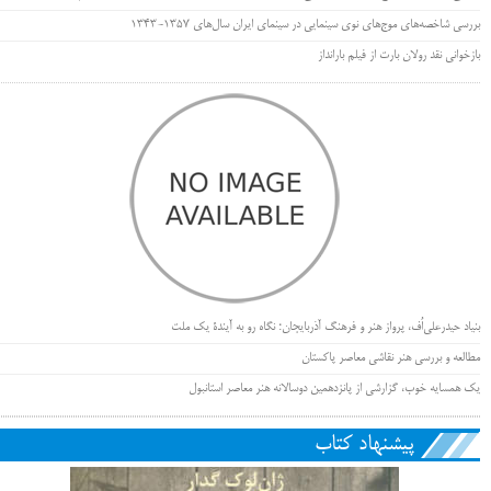
بررسی شاخصه‌های موج‌های نوی سینمایی در سینمای ایران سال‌های 1357-1343
بازخوانی نقد رولان بارت از فیلم بارانداز
بنیاد حیدرعلی‌اُف، پرواز هنر و فرهنگ آذربایجان؛ نگاه رو به آیندۀ یک ملت
مطالعه و بررسی هنر نقاشی معاصر پاکستان
یک همسایه خوب، گزارشی از پانزدهمین دوسالانه هنر معاصر استانبول
پیشنهاد کتاب