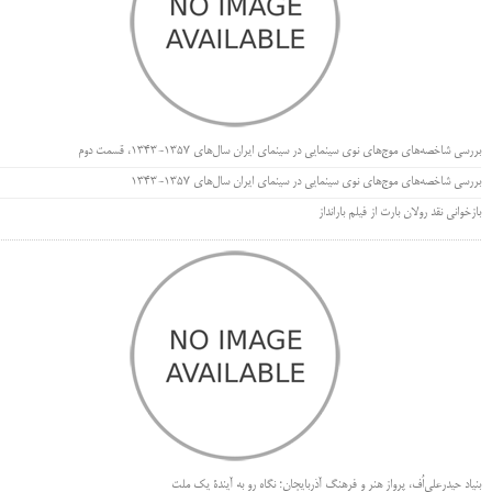
بررسی شاخصه‌های موج‌های نوی سینمایی در سینمای ایران سال‌های 1357-1343، قسمت دوم
بررسی شاخصه‌های موج‌های نوی سینمایی در سینمای ایران سال‌های 1357-1343
بازخوانی نقد رولان بارت از فیلم بارانداز
بنیاد حیدرعلی‌اُف، پرواز هنر و فرهنگ آذربایجان؛ نگاه رو به آیندۀ یک ملت