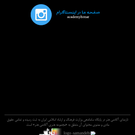
تارنماي آکادمي هنر در پايگاه ساماندهي وزارت فرهنگ و ارشاد اسلامي ايران به ثبت رسيده و تمامي حقوق
مادي و معنوي محتواي آن متعلق به «مجموعه هنري آکادمي هنر» است.