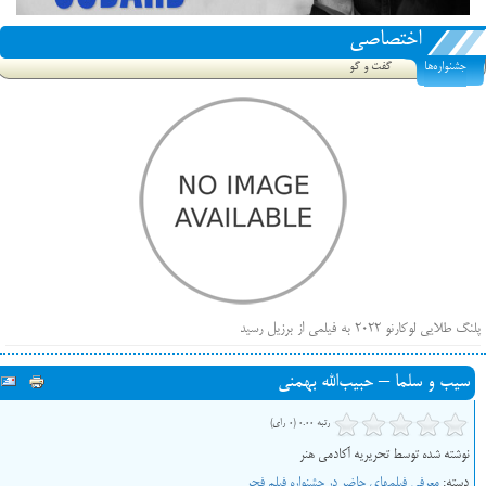
اختصاصی
جشنواره‌ها
گفت و گو
پلنگ طلایی لوکارنو ۲۰۲۲ به فیلمی از برزیل رسید
فهرست فیلم‌های بخش مسابقه جشنواره فیلم ونیز ۲۰۲۲ مشخص شد، سهم پررنگ ایرانی‌ها
سیب و سلما – حبيب‌الله بهمني
بیرون راندن فیلم‌های منتسب به حامیان کرملین از جشنواره کن، راه برای مستقل‌ها باز است
رتبه 0.00 (0 رای)
نوشته شده توسط تحریریه آکادمی هنر
دسته:
معرفی فیلم‎های حاضر در جشنواره فیلم فجر