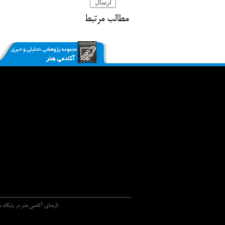
ارسال
مطالب مرتبط
تارنماي آکادمي هنر در پايگاه