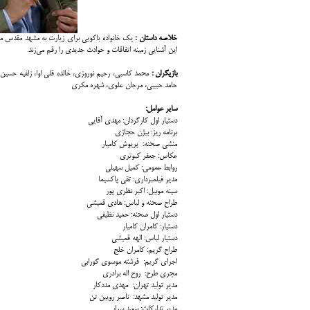
خلاصه داستان :
یک خانواده باکویی برای زیارت به مشهد مقدس می‌
این آشنایی زمینه اتفاقات و حوادث جدیدی را رقم می‌زند.
بازیگران :
محمد کاسبی، رحیم نوروزی، خالده قلی اوا، زلفیه حسین
حامد حبیبی، مرجان علوی، شهره مکری
سایر عوامل:
دستیار اول کارگردان: مهدی آقایی
برنامه ریز: بیژن حجازی
منشی صحنه: پریوش کامیار
عکاس: جعفر کبوتری
روابط عمومی: کمیل سهیلی
مدیر فیلمبرداری: تقی پاکسیما
سینه موبیل: اکبر نظری پور
طراح صحنه و لباس: هادی قمیشی
دستیار اول صحنه: حمید نظیفی
دستیار: کامران کامیار
دستیار لباس: الهه قمیشی
طراح گریم: کامران خلج
اجرای گریم: فرشته موسوی گورابی
مجری طرح: روح اله برادری
مدیر تولید تهران: مهدی مددکار
مدیر تولید مشهد: ناصر رویین تن
مدیر تدارکات: سعید سرابی