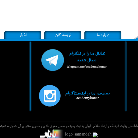
درباره ما
نویسندگان
اخبار
 ساماندهي وزارت فرهنگ و ارشاد اسلامي ايران به ثبت رسيده و تمامي حقوق مادي و معنوي محتواي آن متعلق به «م