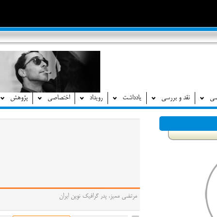
صی
نقد و بررسی
یادداشت
رویداد
اختصاصی
پژوهش
مرتضی ممیز، پدر گرافیک نوین ایران