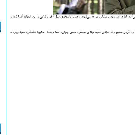
آیند؛ اما در بدو ورود با مشکل مواجه می‌شوند. رحمت دانشجوی سال آخر پزشکی با این خانواده آشنا شده و
 اوا، قربان مسیم اوف، مهدی فقیه، مهدی صباغی، حسن چودن، احمد ریحانه، محبوبه سلطانی، سعید ولیزاده،