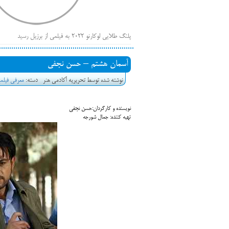
پلنگ طلایی لوکارنو ۲۰۲۲ به فیلمی از برزیل رسید
فهر
ایرانی‌ها
آسمان هشتم – حسن نجفی
بیرون راندن فیلم‌های منتسب به حامیان کرملین از جشنوار
نوشته شده توسط تحریریه آکادمی هنر
دسته:
معرفی فیلم‎های حاضر در جشنواره فیلم فجر
باز است
نویسنده و کارگردان:
حسن نجفی
تهیه کننده: جمال شورجه