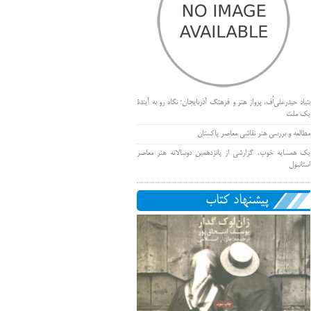
بنیاد حیدرعلی‌اُف، پرواز هنر و فرهنگ آذربایجان؛ نگاه رو به آیندۀ
یک ملت
مطالعه و بررسی هنر نقاشی معاصر پاکستان
یک همسایه خوب، گزارشی از پانزدهمین دوسالانه هنر معاصر
استانبول
پیشنهاد کتاب