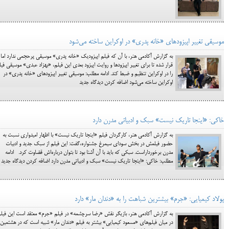
موسيقي تغيير اپيزودهاي «خانه پدري» در اوكراين ساخته مي‌شود
به گزارش آکادمی هنر، با آن كه فيلم اپيزوديك «خانه پدري» موسيقي پرحجمي ندارد اما
قرار شده تا براي تغيير اپيزودها و روايت اپيزود بعدي اين فيلم، «بهزاد عبدي» موسيقي فيل
را در اوكراين تنظيم و ضبط كند. ادامه مطلب: موسيقي تغيير اپيزودهاي «خانه پدري» در
اوكراين ساخته مي‌شود اضافه کردن دیدگاه جدید
خاكي: «اينجا تاريک نيست» سبك و ادبياتي مدرن دارد
به گزارش آکادمی هنر، کارگردان فيلم «اينجا تاريک نيست» با اظهار اميدواري نسبت به
حضور فيلمش در بخش سوداي سيمرغ جشنواره،گفت: اين فيلم از سبک جديد و ادبيات
مدرن برخورداراست. سبكي كه بايد با آن آشنا بود تا بتوان درباره‌اش قضاوت کرد. ادامه
مطلب: خاكي: «اينجا تاريک نيست» سبك و ادبياتي مدرن دارد اضافه کردن دیدگاه جدید
پولاد کيميايي: «جرم» بيشترين شباهت را به «دندان مار» دارد
به گزارش آکادمی هنر، بازيگر نقش «رضا سرچشمه» در فيلم «جرم» معتقد است اين فيل
در ميان فيلم‌هاي «مسعود كيميايي» بيشتر به فيلم «دندان مار»‌ شبيه است كه در هشتمين