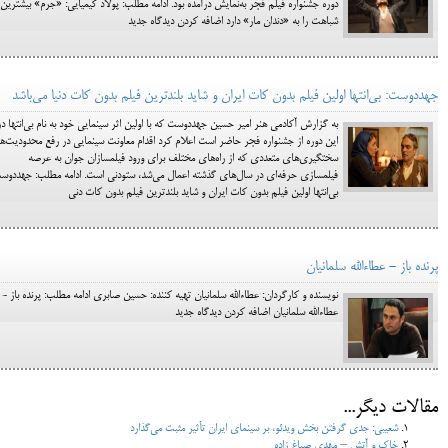
دوره جشنواره فيلم فجر به‌نمايش درآمده بود. ادامه مطلب: پولاد کيميايي: «جرم» بيشترين
شباهت را به «دندان مار» دارد اضافه کردن دیدگاه جدید
جهددوست: بی‌انتها اولین فیلم بدون کات ایران و شاید بلندترین فیلم بدون کات دنیا می‌باشد
به گزارش آکادمی هنر امیر حسین جهددوست که با اولین اثر سینمایی خود به نام بی‌انتها در
این دوره از جشنواره فجر حاضر است اعلام کرد اقدام معاونت سينمايي در رفع محدوديت‌ها
سختگيري‌‌هاي متعددي که از راه‌هاي مختلف براي ورود فيلمسازان جوان به عرصه
فيلمسازي حرفه‌اي در سال‌هاي گذشته اعمال مي‌شد، ستودني است. ادامه مطلب: جهددوس
بی‌انتها اولین فیلم بدون کات ایران و شاید بلندترین فیلم بدون کات دنی
پرنده باز - عطاءالله ‌سلمانيان
نویسنده و کارگردان: عطاءالله ‌سلمانيان تهیه کننده: حسین صابری ادامه مطلب: پرنده باز -
عطاءالله ‌سلمانيان اضافه کردن دیدگاه جدید
مقالات دیگر...
شعيبي: جدي گرفتن بخش ويدئو، بر سينماي ايران تأثير مثبت مي‌گذارد
خاک و آتش – مهدی صباغ زاده