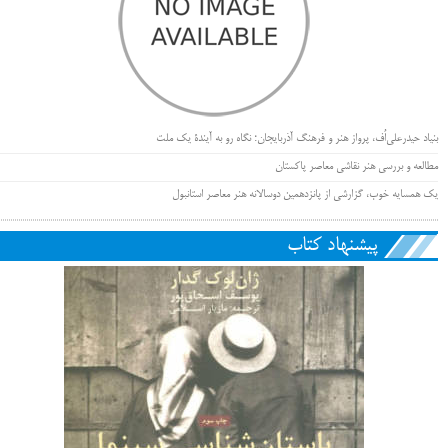
بنیاد حیدرعلی‌اُف، پرواز هنر و فرهنگ آذربایجان؛ نگاه رو به آیندۀ یک ملت
مطالعه و بررسی هنر نقاشی معاصر پاکستان
یک همسایه خوب، گزارشی از پانزدهمین دوسالانه هنر معاصر استانبول
پیشنهاد کتاب