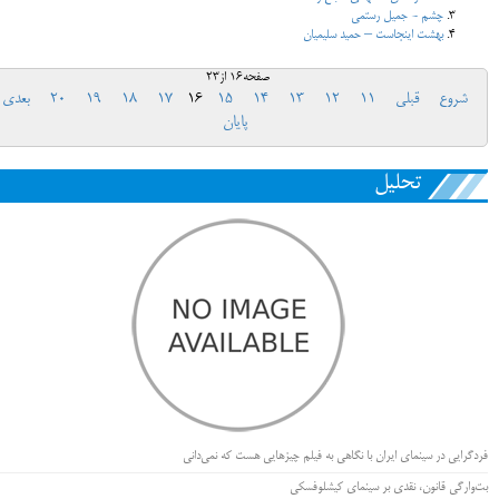
چشم - جمیل رستمی
بهشت اینجاست – حمید سلیمیان
صفحه16 از23
شروع
قبلی
11
12
13
14
15
16
17
18
19
20
بعدی
پایان
تحلیل
فردگرایی در سینمای ایران با نگاهی به فیلم چیزهایی هست که نمی‌دانی
بت‌وارگی قانون، نقدی بر سینمای کیشلوفسکی